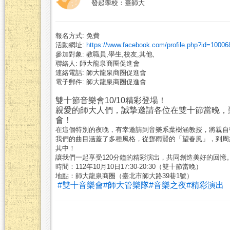
發起學校：臺師大
報名方式: 免費
活動網址:
https://www.facebook.com/profile.php?id=1000
參加對象: 教職員,學生,校友,其他,
聯絡人: 師大龍泉商圈促進會
連絡電話: 師大龍泉商圈促進會
電子郵件: 師大龍泉商圈促進會
雙十節音樂會10/10精彩登場！
親愛的師大人們，誠摯邀請各位在雙十節當晚，
會！
在這個特別的夜晚，有幸邀請到音樂系葉樹涵教授，將親自
我們的曲目涵蓋了多種風格，從鄧雨賢的「望春風」，到周
其中！
讓我們一起享受120分鐘的精彩演出，共同創造美好的回
時間：112年10月10日17:30-20:30（雙十節當晚）
地點：師大龍泉商圈（臺北市師大路39巷1號）
#雙十音樂會
#師大管樂隊
#音樂之夜
#精彩演出