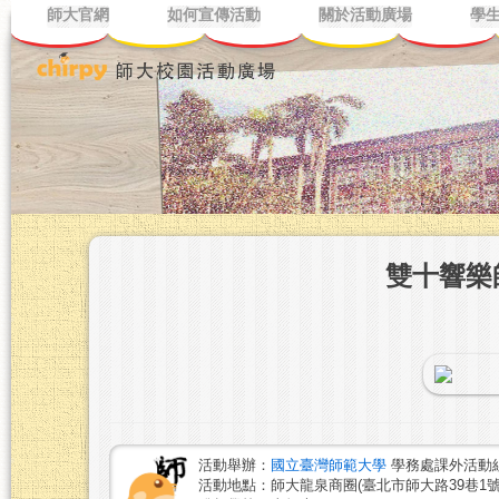
師大官網
如何宣傳活動
關於活動廣場
學
雙十響樂
活動舉辦：
國立臺灣師範大學
學務處課外活動
活動地點：師大龍泉商圈(臺北市師大路39巷1號