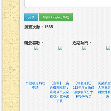
瀏覽次數：1565
猜您喜歡：
近期熱門：
外語檢定補助
【宣導】《當
【報名延長】
長榮航空
申請
危機來臨時：
112年度文物保
人專屬東
臺灣全民安全
存修復學分學
與澳洲航
指引》電子書
程受理報名
惠
下載