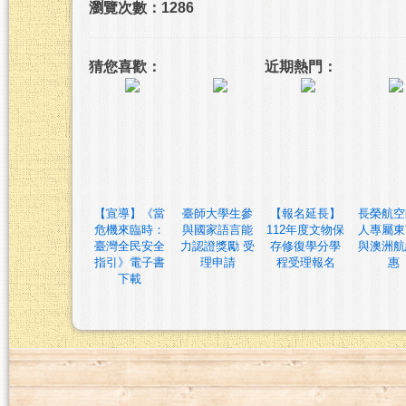
瀏覽次數：1286
猜您喜歡：
近期熱門：
【宣導】《當
臺師大學生參
【報名延長】
長榮航空
危機來臨時：
與國家語言能
112年度文物保
人專屬東
臺灣全民安全
力認證獎勵 受
存修復學分學
與澳洲航
指引》電子書
理申請
程受理報名
惠
下載