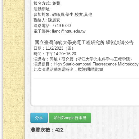
報名方式: 免費
活動網址:
參加對象: 教職員,學生,校友,其他
聯絡人: 陳麗安
連絡電話: 7749-6730
電子郵件: lianc@ntnu.edu.tw
國立臺灣師範大學光電工程研究所
學術演講公告
日期：
11/2/2023
（
四
）
時間：下午
14:20~16:20
演講者：
郭敏
/
研究員
（
浙江大学光电科学与工程学院
）
演講題目：
High Spatio-temporal Fluorescence Microscopy
此次演講活動無需報名，歡迎踴躍參加
!
瀏覽次數：422