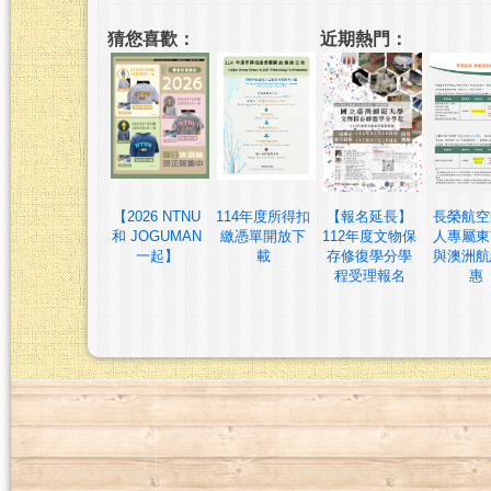
猜您喜歡：
近期熱門：
【2026 NTNU
114年度所得扣
【報名延長】
長榮航空
和 JOGUMAN
繳憑單開放下
112年度文物保
人專屬東
一起】
載
存修復學分學
與澳洲航
程受理報名
惠