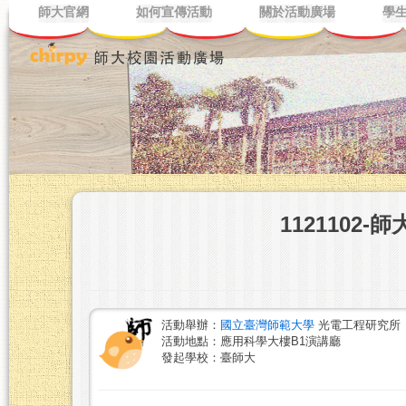
師大官網
如何宣傳活動
關於活動廣場
學
1121102
活動舉辦：
國立臺灣師範大學
光電工程研究所
活動地點：應用科學大樓B1演講廳
發起學校：臺師大