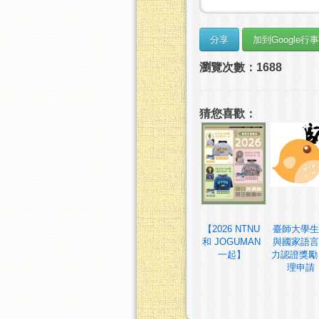
瀏覽次數：1688
猜您喜歡：
【2026 NTNU
臺師大學生
和 JOGUMAN
與國家語言
一起】
力認證獎勵
理申請