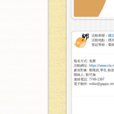
活動舉辦：
國
活動地點：樸20
發起學校：臺
報名方式: 免費
活動網址:
https://www.cla.
參加對象: 教職員,學生,校友
聯絡人: 劉可掬
連絡電話: 7749-1397
電子郵件: millie@gapps.ntn