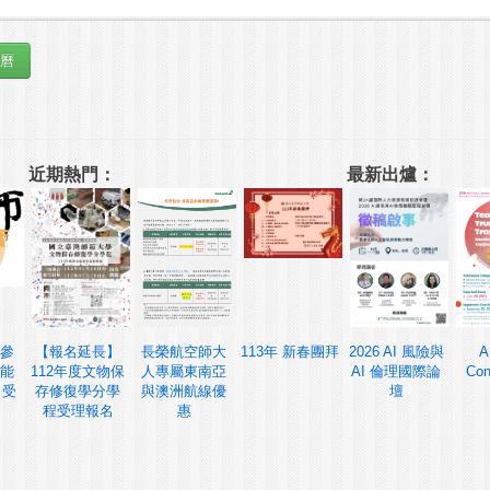
近期熱門：
最新出爐：
參
【報名延長】
長榮航空師大
113年 新春團拜
2026 AI 風險與
A
能
112年度文物保
人專屬東南亞
AI 倫理國際論
Con
 受
存修復學分學
與澳洲航線優
壇
程受理報名
惠