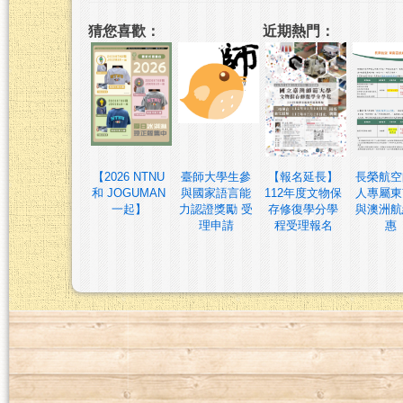
猜您喜歡：
近期熱門：
【2026 NTNU
臺師大學生參
【報名延長】
長榮航空
和 JOGUMAN
與國家語言能
112年度文物保
人專屬東
一起】
力認證獎勵 受
存修復學分學
與澳洲航
理申請
程受理報名
惠