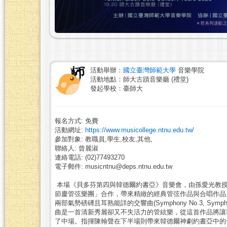
活動舉辦：
國立臺灣師範大學
音樂學院
活動地點：師大古蹟音樂廳 (禮堂)
發起學校：臺師大
報名方式: 免費
活動網址:
https://www.musicollege.ntnu.edu.tw/
參加對象: 教職員,學生,校友,其他,
聯絡人: 曾麗淑
連絡電話: (02)77493270
電子郵件: musicntnu@deps.ntnu.edu.tw
本場《貝多芬第四與韓德爾約書亞》音樂會，由孫愛光教授
節慶管弦樂團」合作，帶來精緻的經典管弦作品與合唱作品。上半場是貝多
兩部氣勢磅礡且耳熟能詳的交響曲(Symphony No.3, S
曲是一首清新秀麗卻又不失活力的管絃樂，從這首作品將讓
了中場。指揮陳翰聲在下半場則帶來韓德爾神劇約書亞中的合唱選曲（G. F