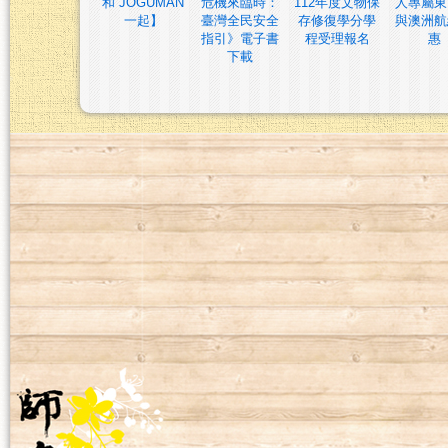
和 JOGUMAN
危機來臨時：
112年度文物保
人專屬東
一起】
臺灣全民安全
存修復學分學
與澳洲航
指引》電子書
程受理報名
惠
下載