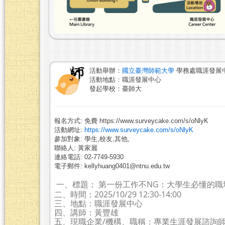
活動舉辦：
國立臺灣師範大學
學務處職涯發展
活動地點：職涯發展中心
發起學校：臺師大
報名方式: 免費 https://www.surveycake.com/s/oNlyK
活動網址:
https://www.surveycake.com/s/oNlyK
參加對象: 學生,校友,其他,
聯絡人: 黃家麗
連絡電話: 02-7749-5930
電子郵件: kellyhuang0401@ntnu.edu.tw
一、標題： 第一份工作不NG：大學生必懂的職
二、時間：2025/10/29 12:30-14:00
三、地點：職涯發展中心
四、講師：黃豐雄
五、現職企業/機構、職稱：專業生涯發展諮詢