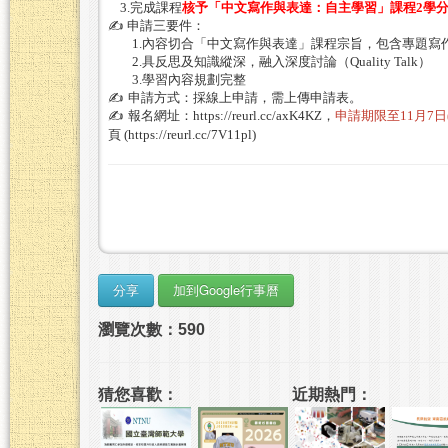
3.
完成課程
核予「中文寫作與表達：自主學習」課程
2
學
✍
️
申請三要件：
1.
內容切合「中文寫作與表達」課程宗旨，包含專題寫
2.
具反思及知識縱深，融入深度討論（
Quality Talk
）
3.
學習內容規劃完整
✍
申請
方式
：採線上申請，需上傳申請表。
✍
報名網址
：
https://reurl.cc/axK4KZ
，
申請期限至
11
月
7
日
頁
(
https://reurl.cc/7V11pl
)
瀏覽次數：590
猜您喜歡：
近期熱門：