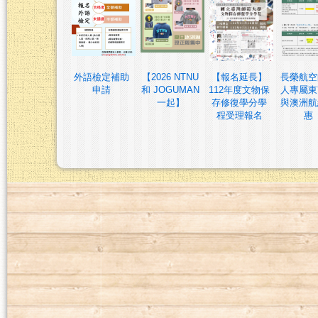
外語檢定補助
【2026 NTNU
【報名延長】
長榮航空
申請
和 JOGUMAN
112年度文物保
人專屬東
一起】
存修復學分學
與澳洲航
程受理報名
惠