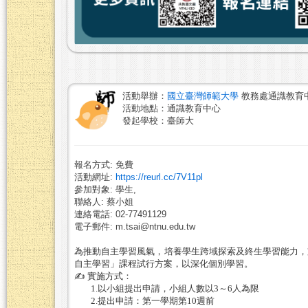
活動舉辦：
國立臺灣師範大學
教務處通識教育
活動地點：通識教育中心
發起學校：臺師大
報名方式: 免費
活動網址:
https://reurl.cc/7V11pl
參加對象: 學生,
聯絡人: 蔡小姐
連絡電話: 02-77491129
電子郵件: m.tsai@ntnu.edu.tw
為推動自主學習風氣，培養學生跨域探索及終生學習能力，
自主學習」課程試行方案，以深化個別學習。
✍
️
實施方式：
1.
以小組提出申請，小組人數以
3
～
6
人為限
2.
提出申請：第一學期第
10
週前