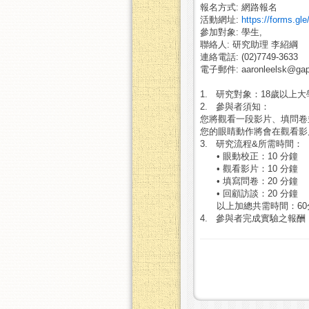
報名方式: 網路報名
活動網址:
https://forms.
參加對象: 學生,
聯絡人: 研究助理 李紹綱
連絡電話: (02)7749-3633
電子郵件: aaronleelsk@gapp
1.
研究對象：
18
歲以上大
2.
參與者須知：
您將觀看一段影片、填問卷
您的眼睛動作將會在觀看影
3.
研究流程
&
所需時間：
• 眼動校正：10 分鐘
• 觀看影片：10 分鐘
• 填寫問卷：20 分鐘
• 回顧訪談：20 分鐘
以上加總共需時間：
60
4.
參與者完成實驗之報酬