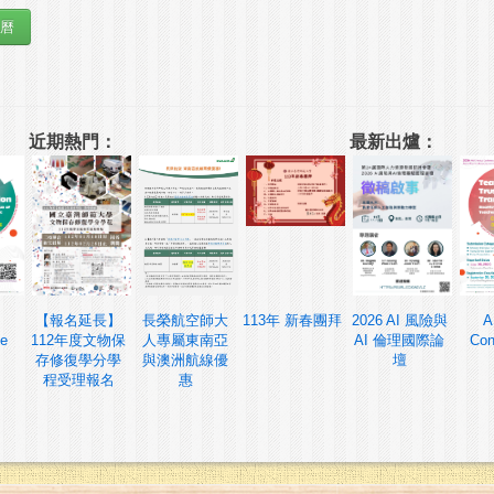
近期熱門：
最新出爐：
【報名延長】
長榮航空師大
113年 新春團拜
2026 AI 風險與
A
ce
112年度文物保
人專屬東南亞
AI 倫理國際論
Con
存修復學分學
與澳洲航線優
壇
程受理報名
惠