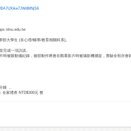
gle/BA7UXike7JWdMNjS6
s.ntnu.edu.tw
學部大學生
(
非心理
/
輔導
/
教育相關科系
)
。
並完成一項訪談。
片時被眼動儀紀錄，臉部動作將會在觀看影片時被攝影機捕捉，實驗全程亦會
分鐘
。
：全家禮券
NTD$300
元
整