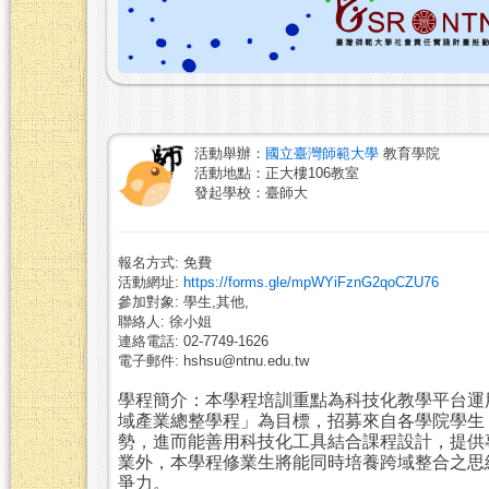
活動舉辦：
國立臺灣師範大學
教育學院
活動地點：正大樓106教室
發起學校：臺師大
報名方式: 免費
活動網址:
https://forms.gle/mpWYiFznG2qoCZU76
參加對象: 學生,其他,
聯絡人: 徐小姐
連絡電話: 02-7749-1626
電子郵件: hshsu@ntnu.edu.tw
學程簡介：本學程培訓重點為科技化教學平台運
域產業總整學程」為目標，招募來自各學院學生
勢，進而能善用科技化工具結合課程設計，提供
業外，本學程修業生將能同時培養跨域整合之思
爭力。