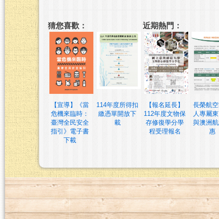
猜您喜歡：
近期熱門：
【宣導】《當
114年度所得扣
【報名延長】
長榮航空
危機來臨時：
繳憑單開放下
112年度文物保
人專屬東
臺灣全民安全
載
存修復學分學
與澳洲航
指引》電子書
程受理報名
惠
下載