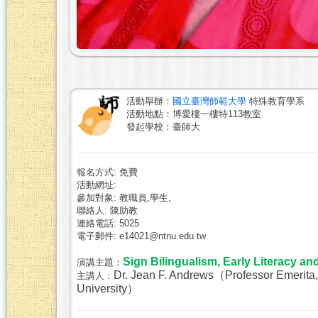
活動舉辦：
國立臺灣師範大學
特殊教育學系
活動地點：博愛樓一樓特113教室
發起學校：臺師大
報名方式: 免費
活動網址:
參加對象: 教職員,學生,
聯絡人: 陳助教
連絡電話: 5025
電子郵件: e14021@ntnu.edu.tw
Sign Bilingualism, Early Lit
演講主題：
Dr. Jean F. Andrews（Professor Emerita,
主講人：
University）