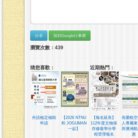
瀏覽次數：439
猜您喜歡：
近期熱門：
外語檢定補助
【2026 NTNU
【報名延長】
長榮航空
申請
和 JOGUMAN
112年度文物保
人專屬東
一起】
存修復學分學
與澳洲航
程受理報名
惠