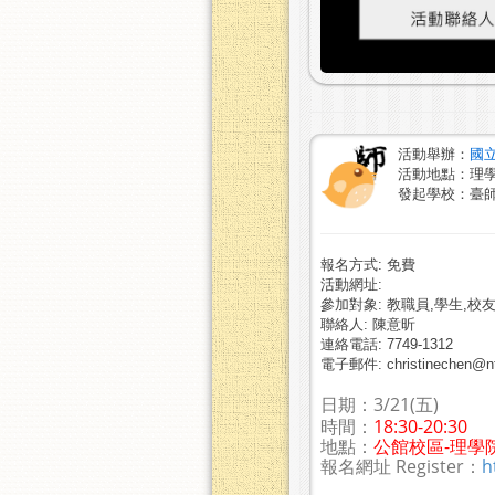
活動舉辦：
國
活動地點：理學
發起學校：臺
報名方式: 免費
活動網址:
參加對象: 教職員,學生,校友
聯絡人: 陳意昕
連絡電話: 7749-1312
電子郵件: christinechen@nt
日期：3/21(五)
時間：
18:30-20:30
地點：
公館校區-理學
報名網址 Register：
h