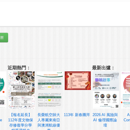
近期熱門：
最新出爐：
【報名延長】
長榮航空師大
113年 新春團拜
2026 AI 風險與
A
ce
112年度文物保
人專屬東南亞
AI 倫理國際論
Con
存修復學分學
與澳洲航線優
壇