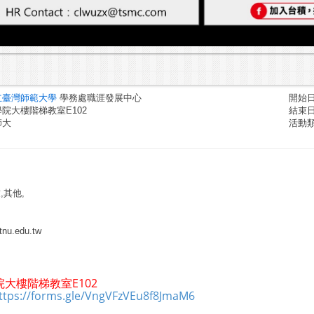
立臺灣師範大學
學務處職涯發展中心
開始日期
院大樓階梯教室E102
結束日期
師大
活動
,其他,
nu.edu.tw
院大樓階梯教室E102
ttps://forms.gle/VngVFzVEu8f8JmaM6