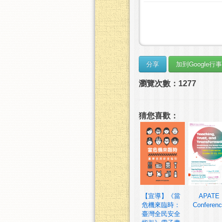
瀏覽次數：1277
猜您喜歡：
【宣導】《當
APATE
危機來臨時：
Conferen
臺灣全民安全