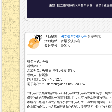
活動舉辦：
國立臺灣師範大學
音樂學院
活動地點：音樂系演奏廳
發起學校：臺師大
報名方式: 免費
活動網址:
參加對象: 教職員,學生,校友,其他,
聯絡人: 曾麗淑
連絡電話: (02)7749-3270
電子郵件: musicntnu@deps.ntnu.edu.tw
中提琴在弦樂家族裡面不若小提琴和大提琴為大家所熟悉，然而
獨奏的角色能夠獨當一面而發揮特性，在室內樂或樂團的演出中
本場演出集結了師大音樂系多位中提琴好手，師生共同參與，將
作曲家的作品，包含原創與改編的型式，希望能將中提琴的各種