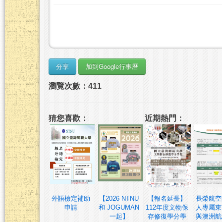
瀏覽次數：411
猜您喜歡：
近期熱門：
外語檢定補助
【2026 NTNU
【報名延長】
長榮航空
申請
和 JOGUMAN
112年度文物保
人專屬東
一起】
存修復學分學
與澳洲航