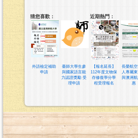
猜您喜歡：
近期熱門：
外語檢定補助
臺師大學生參
【報名延長】
長榮航空
申請
與國家語言能
112年度文物保
人專屬東
力認證獎勵 受
存修復學分學
與澳洲航
理申請
程受理報名
惠