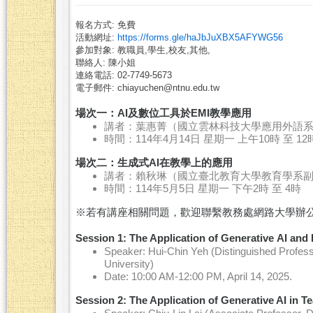
報名方式: 免費
活動網址:
https://forms.gle/haJbJuXBX5AFYWG56
參加對象: 教職員,學生,校友,其他,
聯絡人: 陳小姐
連絡電話: 02-7749-5673
電子郵件: chiayuchen@ntnu.edu.tw
場次一：
AI及數位工具於EMI教學應用
講者：葉惠菁（國立雲林科技大學應用外語
時間：114年4月14日 星期一 上午10時 至 12
場次二：生成式AI在教學上的應用
講者：賴秋琳（國立臺北教育大學教育學系
時間：114年5月5日 星期一 下午2時 至 4時
※若有講座相關問題，歡迎聯繫教務處網路大學辦公室陳
Session 1: The Application of
Generative
AI and 
Speaker: Hui-Chin Yeh (Distinguished Profess
University)
Date: 10:00 AM-12:00 PM, April 14, 2025.
Session 2: The Application of Generative AI in 