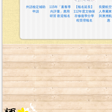
外語檢定補助
115年「素養導
【報名延長】
長榮航空
申請
向評量」應用
112年度文物保
人專屬東
研習 歡迎報名
存修復學分學
與澳洲航
程受理報名
惠