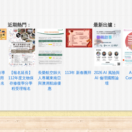
近期熱門：
最新出爐：
養導
【報名延長】
長榮航空師大
113年 新春團拜
2026 AI 風險與
A
用
112年度文物保
人專屬東南亞
AI 倫理國際論
Con
報名
存修復學分學
與澳洲航線優
壇
程受理報名
惠