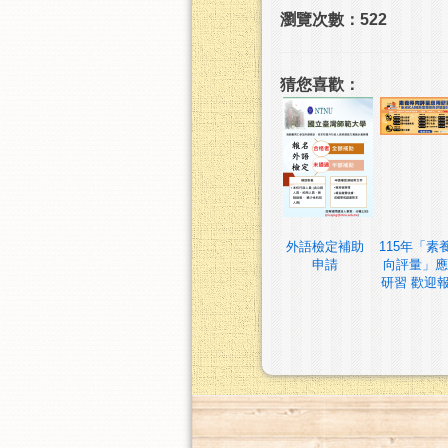
瀏覽次數：522
猜您喜歡：
外語檢定補助
115年「素
申請
向評量」應
研習 歡迎