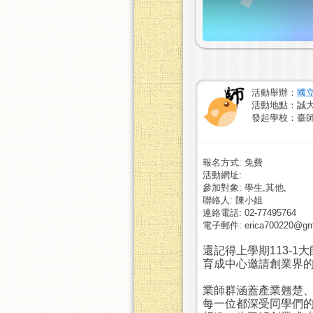
活動舉辦：
國
活動地點：誠
發起學校：臺
報名方式: 免費
活動網址:
參加對象: 學生,其他,
聯絡人: 陳小姐
連絡電話: 02-77495764
電子郵件: erica700220@gma
還記得上學期113-1
育成中心邀請創業界
業師群涵蓋產業翹楚
每一位都深受同學們