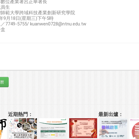
部數位產業署呂正華署長
職員生
灣師範大學跨域科技產業創新研究學院
年9月18日(星期三)下午5時
-5755/ kuanwen0728@ntnu.edu.tw
餐盒
近期熱門：
最新出爐：