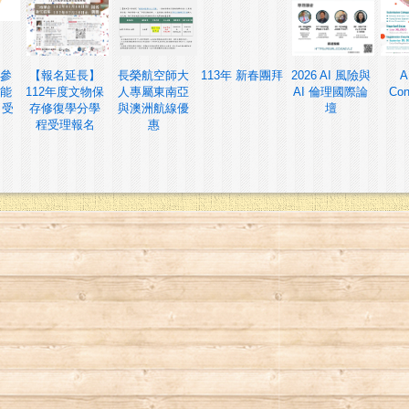
參
【報名延長】
長榮航空師大
113年 新春團拜
2026 AI 風險與
A
能
112年度文物保
人專屬東南亞
AI 倫理國際論
Con
 受
存修復學分學
與澳洲航線優
壇
程受理報名
惠