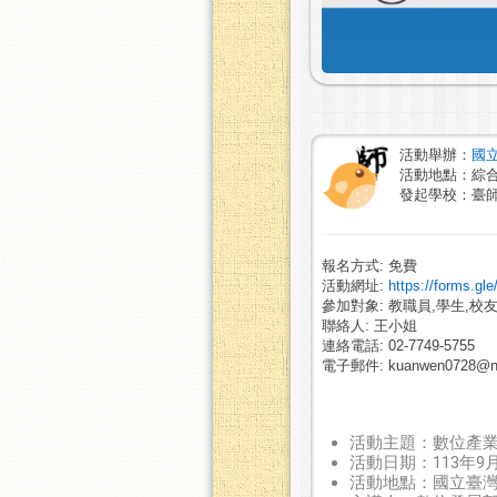
活動舉辦：
國
活動地點：綜合
發起學校：臺
報名方式: 免費
活動網址:
https://forms.g
參加對象: 教職員,學生,校友
聯絡人: 王小姐
連絡電話: 02-7749-5755
電子郵件: kuanwen0728@nt
活動主題：數位產業
活動日期：113年9月
活動地點：國立臺灣師