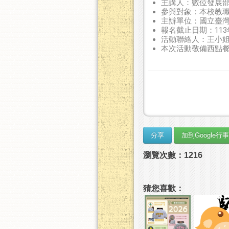
主講人：數位發展
參與對象：本校教
主辦單位：國立臺
報名截止日期：113
活動聯絡人：王小姐／7749
本次活動敬備西點
瀏覽次數：1216
猜您喜歡：