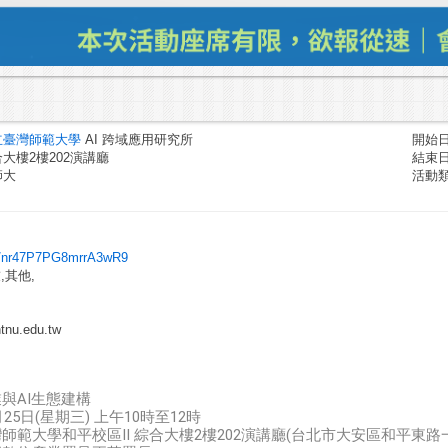
立臺灣師範大學
AI 跨域應用研究所
開始日期
大樓2樓202演講廳
結束日期
師大
活動
le/nr47P7PG8mrrA3wR9
,其他,
nu.edu.tw
與AI生態建構
25日(星期三) 上午10時至12時
範大學和平校區II 綜合大樓2樓202演講廳(台北市大安區和平東路一