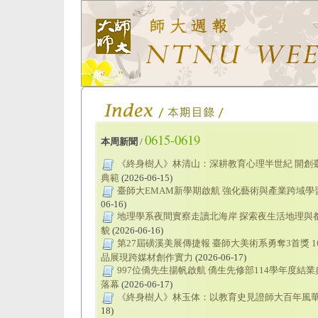
0615-0619
本周新聞
/
《終身樹人》林清山：深耕教育心理半世紀 開創
典範
(2026-06-15)
臺師大EMAM新學期啟航 強化藝術與產業跨域學
06-16)
地理學系夜間實察走讀北海岸 探索夜生活地理與
貌
(2026-06-16)
第27屆磺溪美展傳捷報 臺師大美術系勇奪3首獎 
品展現跨媒材創作實力
(2026-06-17)
997位僑先生揚帆啟航 僑生先修部114學年度結
落幕
(2026-06-17)
《終身樹人》林玉体：以教育史見證師大百年風
18)