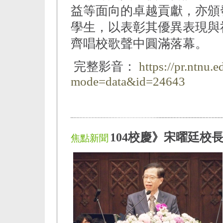
益等面向的卓越貢獻，亦頒
學生，以表彰其優異表現與
齊唱校歌聲中圓滿落幕。
完整影音：
https://pr.ntnu.
mode=data&id=24643
104校慶》宋曜廷校
焦點新聞