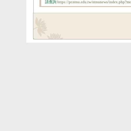
請查詢
https://pr.ntnu.edu.tw/ntnunews/index.php?