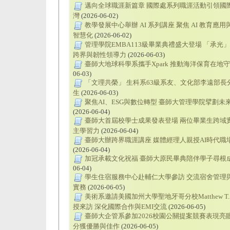
邁向全球職涯新篇章 國際處系列職涯活動引領國
灣
(2026-06-02)
教學發展中心舉辦 AI 系列講座 聚焦 AI 教育應
智慧化
(2026-06-02)
管理學院EMBA113級畢業典禮盛大登場 「承光
跨界與韌性領導力
(2026-06-03)
臺師大地球科學系攜手Xpark 推動海洋保育在地
06-03)
「文理共榮」 生科系63級系友、文化部李遠部長
生
(2026-06-03)
聚焦AI、ESG與數位轉型 臺師大管理學院擘劃未
(2026-06-04)
臺師大首屆校學士成果發表登場 兩位畢業生跨域
主學習力
(2026-06-04)
臺師大辦跨界職涯講座 媒體經理人親授AI時代職
(2026-06-04)
加冠承載文化祝福 臺師大原民畢典陪伴學子尋根
06-04)
學生住宿服務中心赴輔仁大學參訪 交流宿舍管理
實務
(2026-06-05)
美術系邀請美國加州大學聖地牙哥分校Matthew T. H
授來訪 深化國際合作與EMI交流
(2026-06-05)
臺師大企管系參加2026校園公關提案競賽表現亮
分獲優勝與佳作
(2026-06-05)