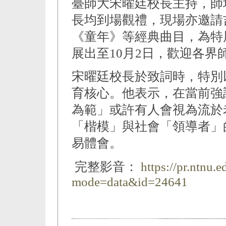
臺師大宋曜廷校長主持，師
長均到場觀禮，現場亦邀請
《童年》等經典曲目，為特
展出至10月2日，歡迎各界
宋曜廷校長於致詞時，特別以「To
育核心。他表示，在當前強
為範」或許有人會視為流於
「楷模」與社會「領導者」
易體會。
完整影音：
https://pr.ntnu.
mode=data&id=24641