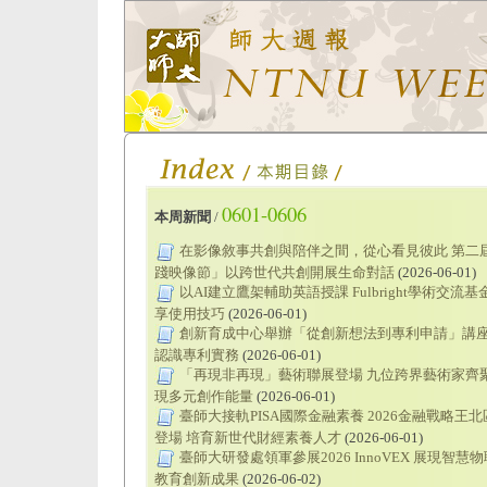
0601-0606
本周新聞
/
在影像敘事共創與陪伴之間，從心看見彼此 第二
踐映像節」以跨世代共創開展生命對話
(2026-06-01)
以AI建立鷹架輔助英語授課 Fulbright學術交流
享使用技巧
(2026-06-01)
創新育成中心舉辦「從創新想法到專利申請」講座
認識專利實務
(2026-06-01)
「再現非再現」藝術聯展登場 九位跨界藝術家齊聚
現多元創作能量
(2026-06-01)
臺師大接軌PISA國際金融素養 2026金融戰略王
登場 培育新世代財經素養人才
(2026-06-01)
臺師大研發處領軍參展2026 InnoVEX 展現智慧物
教育創新成果
(2026-06-02)