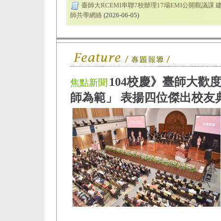
臺師大RCEMI串聯7校辦理17場EMI公開觀議課 
師共學網絡
(2026-06-05)
104校慶》臺師大歡
焦點新聞
師為範」 表揚四位傑出校友