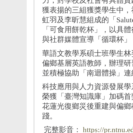
力，對學校及社會有具體貢
獲表揚的三組獲獎學生中，
虹羽及李昕慧組成的「Sal
「可食用餅乾杯」，以具體
與社群媒體宣導「循環杯」
華語文教學系碩士班學生林
偏鄉基層英語教師，辦理研
並積極協助「南迴體操」連
科技應用與人力資源發展學
榮獲「臺灣知識庫」加碼首
花蓮光復鄉災後重建與偏鄉
踐。
完整影音：
https://pr.ntnu.