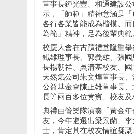
董事長鍾光豐、和通建設公
示，「師範」精神意涵是「
各行各業皆能成為楷模。而
為範」精神，足為後輩典範
校慶大會在古蹟禮堂隆重舉
鐵雄理事長、郭義雄、張國
長楊朝祥、吳清基校友、國
天然氣公司朱文煌董事長、
公益基金會陳正雄董事長、
長等兩百多位貴賓、校友及
典禮由管樂隊演奏「黃金年
友，今年遴選出梁景蘭、李
士，肯定其在校友情誼凝聚