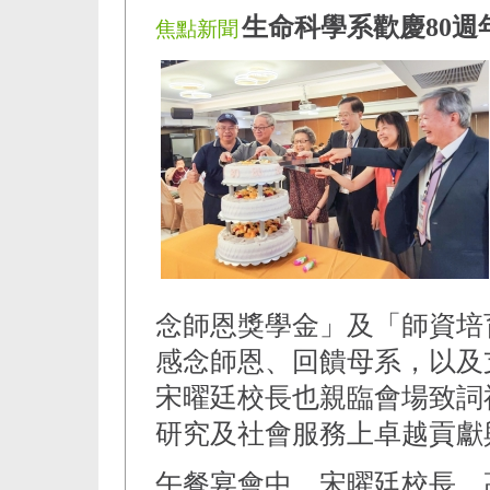
生命科學系歡慶80週
焦點新聞
念師恩獎學金」及「師資培
感念師恩、回饋母系，以及
宋曜廷校長也親臨會場致詞
研究及社會服務上卓越貢獻
午餐宴會中，宋曜廷校長、