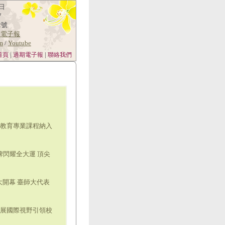
日
7
2號
消電子報
am
/
Youtube
|
|
首頁
過期電子報
聯絡我們
 教育專業課程納入
牌閃耀全大運 頂尖
大開幕 臺師大代表
拓展國際視野引領校