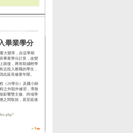
入畢業學分
度重大變革，自這學期
班畢業學分計算，改變
上路後，將有助減輕學
有志投入教職的學生，
因此延長修業年限。
程（26學分）及國小師
課程之外額外修習，導致
能影響雙主修、跨域學
擔之間取捨，甚至延後
dex.php?