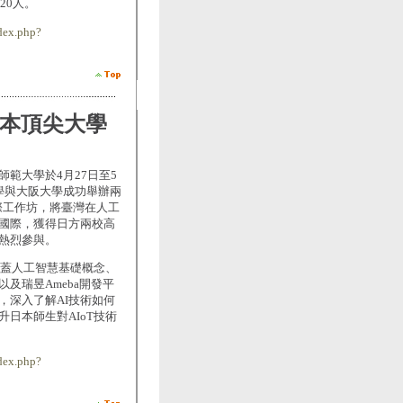
20人。
dex.php?
日本頂尖大學
範大學於4月27日至5
學與大阪大學成功舉辦兩
hings）國際工作坊，將臺灣在人工
國際，獲得日方兩校高
熱烈參與。
涵蓋人工智慧基礎概念、
及瑞昱Ameba開發平
，深入了解AI技術如何
日本師生對AIoT技術
dex.php?