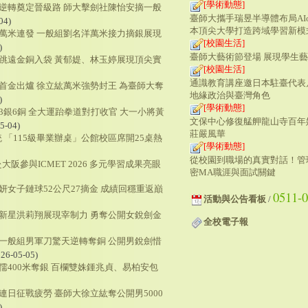
[學術動態]
驚險逆轉奠定晉級路 師大擊劍社陳怡安摘一般
臺師大攜手瑞昱半導體布局AI
04)
本頂尖大學打造跨域學習新模
徑萬米連發 一般組劉名洋萬米接力摘銀展現
[校園生活]
)
臺師大藝術節登場 展現學生
級跳遠金銅入袋 黃郁媞、林玉婷展現頂尖實
[校園生活]
通識教育講座邀日本駐臺代表
徑首金出爐 徐立紘萬米強勢封王 為臺師大奪
地緣政治與臺灣角色
)
[學術動態]
下3銀6銅 全大運跆拳道對打收官 大一小將黃
文保中心修復艋舺龍山寺百年
5-04)
莊嚴風華
 「115級畢業辦桌」公館校區席開25桌熱
[學術動態]
從校園到職場的真實對話！管
阪參與ICMET 2026 多元學習成果亮眼
密MA職涯與面試關鍵
慈妍女子鏈球52公尺27摘金 成績回穩重返巔
0511-
活動與公告看板
/
一新星洪莉翔展現宰制力 勇奪公開女銳劍金
全校電子報
劍一般組男軍刀驚天逆轉奪銅 公開男銳劍惜
26-05-05)
欣儒400米奪銀 百欄雙姝鍾兆貞、易柏安包
服連日征戰疲勞 臺師大徐立紘奪公開男5000
)