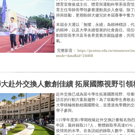
體育室詹俊成主任、體育與運動科學系張育愷
育主任等師長帶領參賽運動員步入會場。除了
持與鼓勵，更期盼師大健兒於本屆賽事中奮力
本屆全大運以「無懼，永續」為精神標語，代
的精神，以及大學永續發展的社會責任。現任
動部部長李洋及等各界貴賓亦親臨盛會，共同
氣。
完整影音：
https://pr.ntnu.edu.tw/ntnunews/in
mode=data&id=24468
師大赴外交換人數創佳績 拓展國際視野引領
赴外交換已成為當今學生拓展國際視野、培養
語言的行動方案新趨勢！為了鼓勵學生勇敢走
大學積極推動校園國際化，並透過免學費的交
學子參與。
115學年度第1學期校級赴外交換計畫報名熱烈
申請，最終錄取217人，整體錄取率高達85
疫情前的水準。在各語組的錄取人數中，英歐語