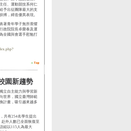
主任、運動競技系何仁
給予出征團隊最大的支
拚搏，締造優異表現。
表著青年學子無所畏懼
行政院院長卓榮泰及運
為全國與會選手慰勉打
dex.php?
校園新趨勢
獨立自主能力與學習新
向世界，國立臺灣師範
換計畫，吸引越來越多
，共有254名學生提出
%，赴外人數已全面恢復至
組以115人為最大