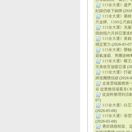
115全大運》盛
紀錄仍收下銅牌
(2026
115全大運》臺
尺金牌、1500公尺銀
115全大運》克
因劍指六月拚亞運達
115全大運》黃
穩定實力
(2026-05-07
115全大運》壓軸
霸氣連霸、男團逆轉
115全大運》蝶王
完美收官放眼亞運
(20
115全大運》打
締造團體佳績
(2026-0
走進雲端服務第
谷 從實務現場看見C
從資料整理到活動
07)
115全大運》白芷
(2026-05-08)
115全大運》張
(2026-05-08)
勇於跳脫框架、