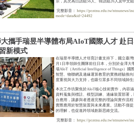
宗，其次為日語組56人、韓語組26人及中文組
完整影音：
https://pr.ntnu.edu.tw/ntnunews/in
mode=data&id=24492
大攜手瑞昱半導體布局AIoT國際人才 赴
習新模式
在瑞昱半導體人才培育計畫支持下，國立臺灣師
月1日率領師生團隊前往日本，分別於金澤大
場AIoT（Artificial Intelligence of T
智慧、物聯網及邊緣運算教育的實務經驗推向
度重視與大力支持，也吸引眾多不同領域師生
本次工作坊聚焦於AIoT核心技術實作，內容
資料蒐集與標註、模型訓練、邊緣裝置部署，以
台應用，讓參與者透過完整的理論與實作流程
實際應用於智慧裝置與未來產業。活動不僅提升
的理解，也促進跨領域創新思維交流。
完整影音：
https://pr.ntnu.edu.tw/ntnunews/in