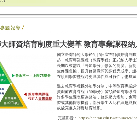
08)
師大師資培育制度重大變革 教育專業課程納
國立臺灣師範大學於5月5日宣布師資培育制
起，教育專業課程（教育學程）正式納入學士
長期以來需以「外加學分」修習的制度。新制
生修課負擔，提升修習意願與課程完成率。讓
在規劃學習歷程時更具彈性與可行性，也無須
過去教育學程採外加學分制，中等教育專業課
資職前教育課程（50學分）皆須於原有學系
許多學生課表更為緊湊，修課壓力增加，也可
習或其他探索機會，部分學生因此在興趣與負
或放棄進入師資培育體系。
完整影音：
https://pr.ntnu.edu.tw/ntnunews/in