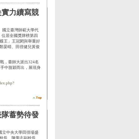
尖實力續寫競
幕。國立臺灣師範大學代
牌，位居全國獎牌榜第四
灣蝶王」王冠閎與舉重好
鄭晏晴、田徑健兒黃俊
戰，臺師大派出324名
選手中脫穎而出，展現身
dex.php?
表隊蓄勢待發
在國立中央大學田徑場盛
校長、陳學志副校長、