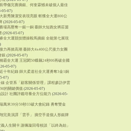
尹辰帶傷完賽摘銀、何奎霖憾未破個人最佳
-05-07)
師大新秀陳潔安表現亮眼 斬獲全大運800公
牌
(2026-05-07)
服賽場高壓奪一銀一銅 臺師大短跑女將莊茵
標
(2026-05-07)
銘睿全大運競技體操鞍馬摘銀 全能第七展現
)
接力再掀高潮 臺師大4x400公尺接力女團
奪銀
(2026-05-07)
稱霸全大運 王冠閎50蝶飆24秒00再破全國
26-05-07)
破近十年紀錄 師大柔道社全大運勇奪3金1銅
5-07)
一線 企管系「顧客關係管理」課程參訪伊雲
RM的關鍵價值
(2026-05-07)
設計 社團評鑑培養全方位能力
(2026-05-
瑞萬米39分59秒33破大會紀錄 勇奪雙金
雲翔完美演譯「雲手」 摘空手道個人形銀牌
定義人生關卡 謝佩璇回母校談「以終為始」