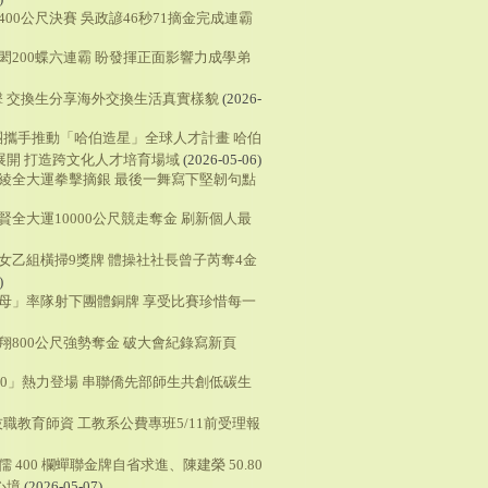
400公尺決賽 吳政諺46秒71摘金完成連霸
冠閎200蝶六連霸 盼發揮正面影響力成學弟
 交換生分享海外交換生活真實樣貌
(2026-
團攜手推動「哈伯造星」全球人才計畫 哈伯
展開 打造跨文化人才培育場域
(2026-05-06)
千綾全大運拳擊摘銀 最後一舞寫下堅韌句點
賢全大運10000公尺競走奪金 刷新個人最
操女乙組橫掃9獎牌 體操社社長曾子芮奪4金
)
雷母」率隊射下團體銅牌 享受比賽珍惜每一
俊翔800公尺強勢奪金 破大會紀錄寫新頁
.0」熱力登場 串聯僑先部師生共創低碳生
職教育師資 工教系公費專班5/11前受理報
 400 欄蟬聯金牌自省求進、陳建榮 50.80
心境
(2026-05-07)