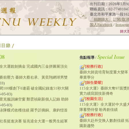
出刊日期：2026年5月9
聯絡資訊：02-7749104
臺北市和平東路一段16
「捐贈師大」
訂閱/取
加入Facebook
/
Instagr
師大
08
Special Issue
焦點報導
/
讓全大運銳劍摘金 完成國內三金拼圖展頂尖
[校務行政]
臺師大師資培育制度重大變革
畢業學分
服賽前壓力 臺師大蔡右承、黃奕翔網球男雙
[師生榮耀]
03)
115全大運》臺師大奪97面獎
閎100蝶創下6連霸 破全國紀錄進51秒大關
實力續寫競技新傳奇
-05-03)
[校園生活]
庭萱克服訓練空窗 鄭雲禎刷新個人記錄 助師
115全大運》全大運於中大盛
-05-03)
隊蓄勢待發 盼再創佳績
大泳隊蝶式收穫佳績 羅予訢摘銅、康鈞愷首
[校務行政]
臺師大赴外交換人數創佳績 
劍社長挺進決賽 翁兆逵全大運一般男生組軍
園新趨勢