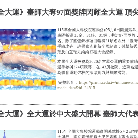
5全大運》臺師大奪97面獎牌閃耀全大運 頂
115年全國大專校院運動會於5月6日圓滿落
表隊斬獲 35金、31銀、31銅，共計97面獎
名。除了團體錦標項目獲得21項名次外「臺
手陳玟卉、許晉嘉皆刷新全國紀錄；射擊新秀
翔及白芷瑞則紛紛打破大會紀錄。
本屆全大運被視為2026名古屋亞運的重要前哨
選手參與374項競賽，在143所校院、近萬名
為體育運動強校的深厚實力與無限潛能。
完整影音：
https://pr.ntnu.edu.tw/ntnunews/in
mode=data&id=24515
5全大運》全大運於中大盛大開幕 臺師大代
115年全國大專校院運動會開幕式於5月2日
大舉行，國立臺灣師範大學代表團由張少熙副