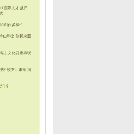
oT國際人才 赴日
式
藝術創作多樣性
片山和之 剖析東亞
媽祖 文化資產再現
理所校友回娘家 揭
0518