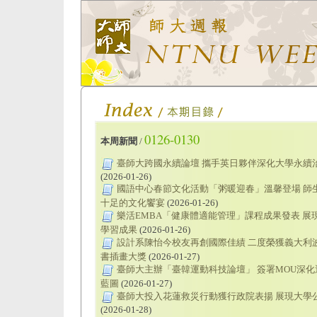
0126-0130
本周新聞
/
臺師大跨國永續論壇 攜手英日夥伴深化大學永續
(2026-01-26)
國語中心春節文化活動「粥暖迎春」溫馨登場 師
十足的文化饗宴
(2026-01-26)
樂活EMBA「健康體適能管理」課程成果發表 展
學習成果
(2026-01-26)
設計系陳怡今校友再創國際佳績 二度榮獲義大利
書插畫大獎
(2026-01-27)
臺師大主辦「臺韓運動科技論壇」 簽署MOU深化
藍圖
(2026-01-27)
臺師大投入花蓮救災行動獲行政院表揚 展現大學
(2026-01-28)