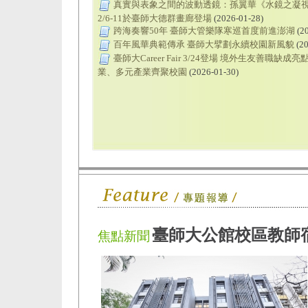
真實與表象之間的波動透鏡：孫翼華《水鏡之凝
2/6-11於臺師大德群畫廊登場
(2026-01-28)
跨海奏響50年 臺師大管樂隊寒巡首度前進澎湖
(20
百年風華典範傳承 臺師大擘劃永續校園新風貌
(20
臺師大Career Fair 3/24登場 境外生友善職缺成
業、多元產業齊聚校園
(2026-01-30)
臺師大公館校區教師
焦點新聞