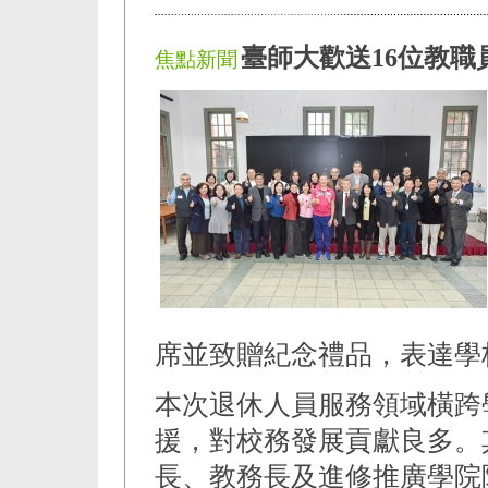
臺師大歡送16位教職
焦點新聞
席並致贈紀念禮品，表達學
本次退休人員服務領域橫跨
援，對校務發展貢獻良多。
長、教務長及進修推廣學院