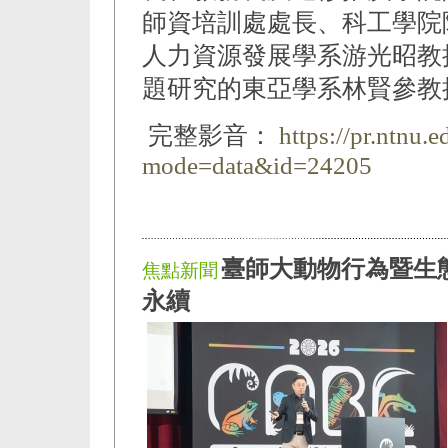
師資培訓處處長、科工學院
人力資源發展學系游光昭教
題研究的東亞學系林賢參教
完整影音：
https://pr.ntnu.
mode=data&id=24205
臺師大動物行為暨生
焦點新聞
永續