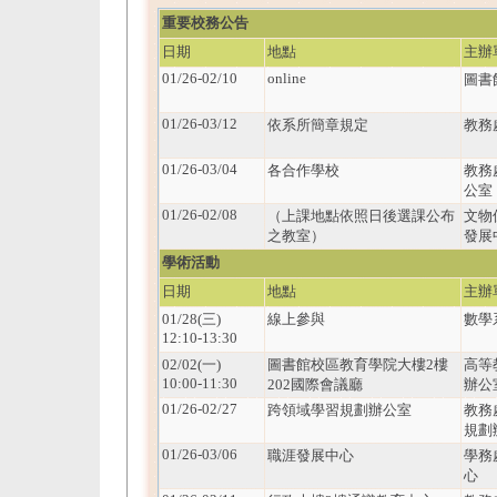
重要校務公告
日期
地點
主辦
01/26-02/10
online
圖書
01/26-03/12
依系所簡章規定
教務
01/26-03/04
各合作學校
教務
公室
01/26-02/08
（上課地點依照日後選課公布
文物
之教室）
發展
學術活動
日期
地點
主辦
01/28(三)
線上參與
數學
12:10-13:30
02/02(一)
圖書館校區教育學院大樓2樓
高等
10:00-11:30
202國際會議廳
辦公
01/26-02/27
跨領域學習規劃辦公室
教務
規劃
01/26-03/06
職涯發展中心
學務
心