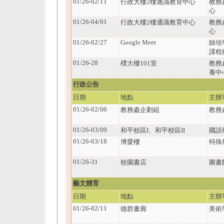
01/26-02/11
行政大樓2樓通識教育中心
教務
心
01/26-04/01
行政大樓2樓通識教育中心
教務
心
01/26-02/27
Google Meet
師培
課程
01/26-28
樸大樓101室
教務
養中
行政公告
日期
地點
主辦
01/26-02/06
教務處企劃組
教務
01/26-03/09
和平校區I、和平校區II
國語
01/26-03/18
博愛樓
特殊
01/26-31
校園書店
圖書
藝文體育
日期
地點
主辦
01/26-02/11
德群畫廊
美術