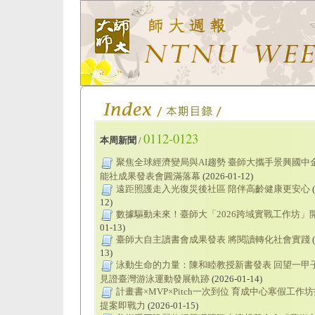
0112-0123
本周新聞
/
聚焦全球經濟變局與AI趨勢 臺師大攜手景興國中
能社成果發表會圓滿落幕
(2026-01-12)
遠距照護走入光復災後社區 陪伴高齡健康更安心
(
12)
數據驅動未來！臺師大「2026跨域實戰工作坊」
01-13)
臺師大自主讀書會成果發表 將閱讀轉化社會實踐
(
13)
泳動生命的力量：陳和睦教授新書發表 回望一甲
見證臺灣游泳運動發展軌跡
(2026-01-14)
計畫書×MVP×Pitch一次到位 育成中心寒假工作
提案即戰力
(2026-01-15)