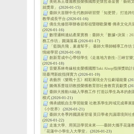
美術系王瓊麗教授榮獲國際史懷哲基金會「藝術
就獎章」
(2026-01-15)
臺師大首辦中生代教師研習營「知更營」 打造跨
教學成長平台
(2026-01-16)
僑生先修部舉辦春節祭祖暨聯歡聚餐 傳承文化共
(2026-01-16)
數理邏輯連結產業實務：臺師大「數據×決策：202
務工作坊」圓滿落幕
(2026-01-17)
「藍鵲共飛，巢邊幫手」 臺師大導師輔導工作坊 
情緒學習
(2026-01-18)
創新育成中心帶領學生《走進地方創生–三峽甘樂
(2026-01-18)
音樂系林奇緣校友榮獲國際Taki Alsop指揮獎助計
現臺灣新銳指揮實力
(2026-01-19)
表藝所《樂戰十五》精彩展現全方位劇場能量
(20
圖傳系曹筱玥教授榮獲教育部社會教育貢獻獎
(20
臺師大推動AI融入學務工作 打造以學生為本的創
模式
(2026-01-21)
傳承續航自主學習能量 社教系學生跨域完成畢展
《小世界》
(2026-01-21)
臺師大冬季跨國講座登場 英日學者共議環境與社
(2026-01-22)
走進大學、用英語學習未來——臺師大攜手花蓮
「花蓮中小學生入大學堂」
(2026-01-23)