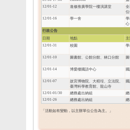
12/01-12
進修推廣學院一樓演講堂
全
位
12/01-16
學一舍
學
心
行政公告
日期
地點
主
12/01-31
校園
學
12/01-10
圖書館、公館分館、林口分館
圖
12/01-14
博愛樓國語中心
國
12/01-07
故宮博物院、大稻埕、立法院、
國
臺灣科學教育館、龍山寺
12/01-01/30
總務處出納組
總
12/01-26
總務處出納組
總
「活動如有變動，以主辦單位公告為主。」