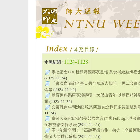
1124-1128
本周新聞
/
學七宿舍LOL世界賽觀賽夜登場 美食補給點燃宿
(2025-11-24)
「會員齊論宿舍事 x 男舍知識大哉問」 男二舍會
落幕
(2025-11-24)
體育運科系唐嘉鴻榮獲十大傑出青年 以體操精神
耀
(2025-11-24)
文薈雅集午間沙龍 弦樂四重奏詮釋貝多芬細膩樂
11-24)
臺師大深化EMI教學與國際合作 與Fulbright基
全校雙語支持系統
(2025-11-25)
不老能量全開！「高齡夢想市集」接力「全齡運動
臺師大跨世代盛典
(2025-11-25)