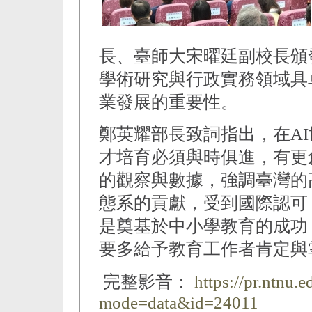
長、臺師大宋曜廷副校長頒
學術研究與行政實務領域具
業發展的重要性。
鄭英耀部長致詞指出，在A
才培育必須與時俱進，有更
的觀察與數據，強調臺灣的
態系的貢獻，受到國際認可
是奠基於中小學教育的成功
要多給予教育工作者肯定與
完整影音：
https://pr.ntnu.
mode=data&id=24011