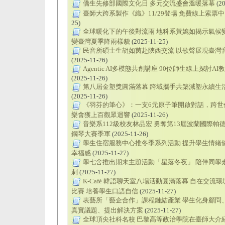
僑生先修部國際文化日 多元交流盛會溫暖落幕
(20
臺師大跨系製作《織》11/29登場 免費線上索票中
25)
全球暖化下的午後對流雨 地科系黃婉如揭示氣候
變臺灣夏季降雨樣貌
(2025-11-25)
民音所碩士生胡如茵赴陝西交流 以歌聲展現臺灣
(2025-11-26)
Agentic AI多模態共創講座 90位師生線上探討A
(2025-11-26)
第八屆金塑獎圓滿落幕 跨域攜手共築減塑永續生
(2025-11-26)
《羽芬的筆心》：一支6元原子筆開啟對話，跨世
樂會獲上百觀眾迴響
(2025-11-26)
音樂系112級校友林品宏 勇奪第13屆波蘭國際帕
鋼琴大賽季軍
(2025-11-26)
學生住宿服務中心推冬季系列活動 提升學生情緒
幸福感
(2025-11-27)
學七舍推出期末主題活動「星落冬夜」 陪伴同學
刺
(2025-11-27)
K-Café 韓語聊天室八場活動圓滿落幕 自在交流
比賽 培養學生口語自信
(2025-11-27)
表藝所「藝企合作」課程鏈結產業 學生化身顧問
真實議題、提出解決方案
(2025-11-27)
全球頂尖社科名校 巴黎高等政治學院在臺師大介