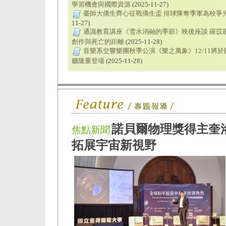
學習機會與國際資源
(2025-11-27)
臺師大僑生齊心征戰僑生盃 排球隊奪季軍為校爭
11-27)
通識教育講座《雪水消融的季節》映後座談 羅苡
創作與死亡的距離
(2025-11-28)
音樂系交響樂團秋季公演《樂之萬象》12/11將
廳隆重登場
(2025-11-28)
諾貝爾物理獎得主奎
焦點新聞
拓展宇宙新視野