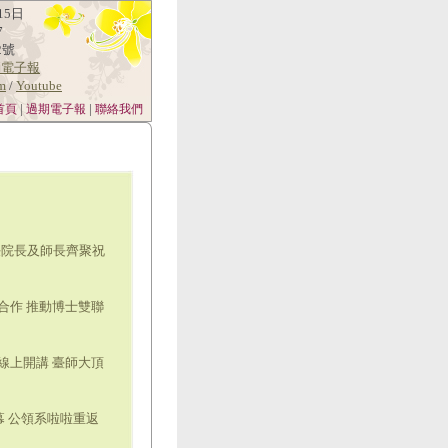
15日
7
2號
消電子報
am
/
Youtube
|
|
首頁
過期電子報
聯絡我們
任院長及師長齊聚祝
合作 推動博士雙聯
線上開講 臺師大頂
幕 公領系啦啦重返