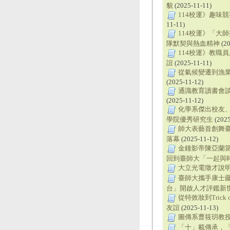
貌
(2025-11-11)
114校運》趣味
11-11)
114校運》「大
隊默契與熱血精神
(20
114校運》教職
誼
(2025-11-11)
從氣候變遷到漁業
(2025-11-12)
通識教育讀書會談
(2025-11-12)
化學系傑出校友、
學院優秀研究生
(2025
師大表藝首創舞臺
落幕
(2025-11-12)
金鐘影帝陳亞蘭當
回到臺師大「一起與
大立光電徵才說明
臺師大攜手康士藤打
台」開啟人才評鑑新
從特效妝到Trick
友誼
(2025-11-13)
圖傳系曹筱玥教
「十」載傳承，