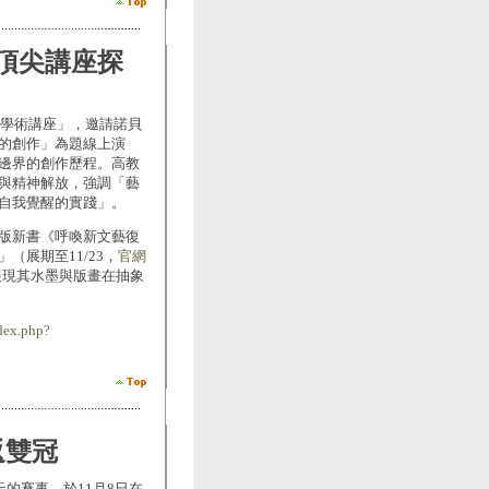
頂尖講座探
尖學術講座」，邀請諾貝
的創作」為題線上演
邊界的創作歷程。高教
與精神解放，強調「藝
自我覺醒的實踐」。
版新書《呼喚新文藝復
（展期至11/23，
官網
，展現其水墨與版畫在抽象
dex.php?
返雙冠
的賽事，於11月8日在