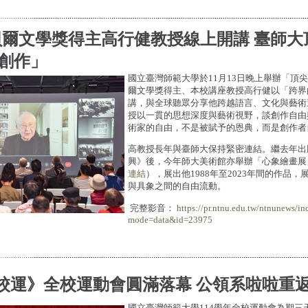
貝爾文學獎得主高行健教授線上開講 臺師大
創作」
國立臺灣師範大學於11月13日晚上舉辦「頂
爾文學獎得主、本校講座教授高行健以「跨界
講，與全球聽眾分享他跨越語言、文化與藝術
授以一貫的思想深度與藝術視野，談創作自由
術家的自由，不是被賦予的恩典，而是創作者
高教授長年與臺師大保持緊密連結。繼去年出
興》後，今年師大美術館亦舉辦「心象繪畫展」
連結
），展出他1988年至2023年間的作品
與具象之間的自由流動。
完整影音：
https://pr.ntnu.edu.tw/ntnunews/in
mode=data&id=23975
4校運》全校運動會圓滿落幕 公領系啦啦重
國立臺灣師範大學114學年全校運動會為期三天