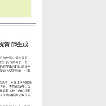
祝賀 師生成
公館校區50週年同賀，
，歷任院長共同切下蛋
師長與學生共同回顧理學
育使命的堅定熱情，也凝
先致詞，回顧理學院在臺
培育、研究創新與社會
歷程是本校在自然科學
定未來邁向國際化教學與