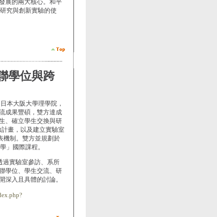
發展的兩大核心。和平
研究與創新實驗的使
聯學位與跨
赴日本大阪大學理學院，
流成果豐碩，雙方達成
生、確立學生交換與研
線實驗計畫，以及建立實驗室
同發表機制。雙方並規劃於
化學」國際課程。
透過實驗室參訪、系所
聯學位、學生交流、研
開深入且具體的討論。
dex.php?