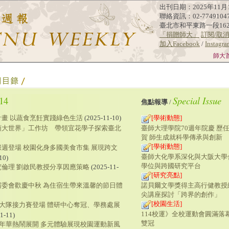
出刊日期：2025年11月
聯絡資訊：02-7749104
臺北市和平東路一段16
「捐贈師大」
訂閱/取
加入Facebook
/
Instagr
師大
14
Special Issue
焦點報導
/
畫 以蔬食烹飪實踐綠色生活
(2025-11-10)
[學術動態]
臺師大理學院70週年院慶 歷
頭大世界」工作坊 帶領宜花學子探索臺北
賀 師生成就科學傳承與創新
[學術動態]
週登場 校園化身多國美食市集 展現跨文
臺師大化學系深化與大阪大學
10)
學位與跨國研究平台
究倫理 劉啟民教授分享因應策略
(2025-11-
[研究亮點]
諾貝爾文學獎得主高行健教授
宿委會歡慶中秋 為住宿生帶來溫馨的節日體
尖講座探討「跨界的創作」
[校園生活]
員大隊接力賽登場 體研中心奪冠、學務處展
114校運》全校運動會圓滿落
1-11)
雙冠
嘉年華熱鬧展開 多元體驗展現校園運動新風