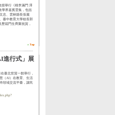
教授舉行《桃李滿門 澤
位政學界嘉賓雲集，包括
文忠、雲林縣長張麗
、臺中教育大學校長郭
及歷屆門生齊聚祝賀，
AI進行式」展
6日在臺北世貿一館舉行，
慧（AI）在教育、生活
跨領域交流平臺，讓民
dex.php?