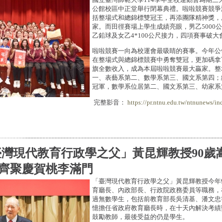
公館校區中正堂舉行閉幕典禮。啦啦競賽競爭
括整場式和總錦標雙冠王，再添團隊精神獎，
家。而田徑賽場上學生成績亮眼，男乙5000公
乙鉛球及女乙4*100公尺接力，四項賽事破大
啦啦競賽一向為校運會最吸睛的賽事。今年公
在整場式與總錦標競賽中勇奪雙冠，更加碼拿
旗全數收入，成為本屆啦啦競賽最大贏家。整
一、表藝系第二、數學系第三、國文系第四；
冠軍，數學系位居第二、國文系第三、幼家系
完整影音：
https://pr.ntnu.edu.tw/ntnunews/in
灣現代教育行政學之父」黃昆輝教授90歲
齊聚慶賀桃李滿門
「臺灣現代教育行政學之父」黃昆輝教授今年
育廳長、內政部長、行政院政務委員等職務，
過無數學生，包括前教育部長吳清基、潘文忠
憶擔任省政府教育廳長時，在十天內解決考績
鼓勵教師，最後受益的仍是學生。