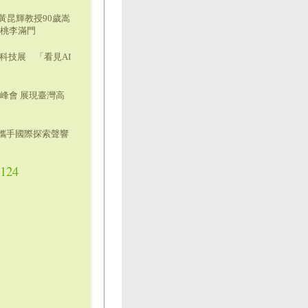
黃昆輝教授90歲嵩
賀桃李滿門
科技展 「看見AI
峰會 展現臺灣高
師大攜手國際探索聲響
1124