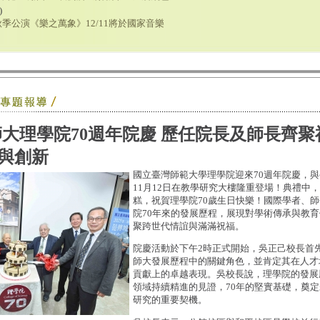
)
季公演《樂之萬象》12/11將於國家音樂
大理學院70週年院慶 歷任院長及師長齊聚
與創新
國立臺灣師範大學理學院迎來70週年院慶，與
11月12日在教學研究大樓隆重登場！典禮中
糕，祝賀理學院70歲生日快樂！國際學者、
院70年來的發展歷程，展現對學術傳承與教
聚跨世代情誼與滿滿祝福。
院慶活動於下午2時正式開始，吳正己校長首
師大發展歷程中的關鍵角色，並肯定其在人才
貢獻上的卓越表現。吳校長說，理學院的發展
領域持續精進的見證，70年的堅實基礎，奠
研究的重要契機。