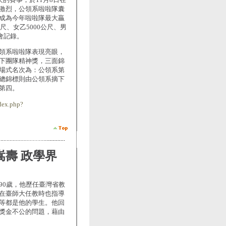
激烈，公領系啦啦隊囊
成為今年啦啦隊最大贏
尺、女乙5000公尺、男
會記錄。
領系啦啦隊表現亮眼，
下團隊精神獎，三面錦
場式名次為：公領系第
總錦標則由公領系摘下
第四。
dex.php?
嵩壽 政學界
90歲，他歷任臺灣省教
在臺師大任教時也指導
等都是他的學生。他回
獎金不公的問題，藉由