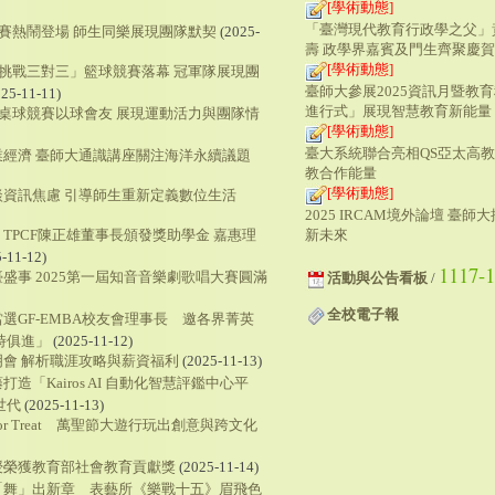
[學術動態]
「臺灣現代教育行政學之父」
競賽熱鬧登場 師生同樂展現團隊默契
(2025-
壽 政學界嘉賓及門生齊聚慶
[學術動態]
師挑戰三對三」籃球競賽落幕 冠軍隊展現團
臺師大參展2025資訊月暨教育
25-11-11)
進行式」展現智慧教育新能量
員桌球競賽以球會友 展現運動活力與團隊情
[學術動態]
臺大系統聯合亮相QS亞太高教
經濟 臺師大通識講座關注海洋永續議題
教合作能量
[學術動態]
資訊焦慮 引導師生重新定義數位生活
2025 IRCAM境外論壇 臺
新未來
TPCF陳正雄董事長頒發獎助學金 嘉惠理
-11-12)
1117-
盛事 2025第一屆知音音樂劇歌唱大賽圓滿
活動與公告看板
/
全校電子報
選GF-EMBA校友會理事長 邀各界菁英
時俱進」
(2025-11-12)
會 解析職涯攻略與薪資福利
(2025-11-13)
造「Kairos AI 自動化智慧評鑑中心平
世代
(2025-11-13)
 or Treat 萬聖節大遊行玩出創意與跨文化
授榮獲教育部社會教育貢獻獎
(2025-11-14)
「舞」出新章 表藝所《樂戰十五》眉飛色