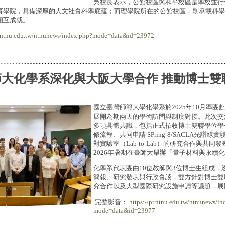
吳校長表示，公館校區與和平校區是學校並行
育學院，具備深厚的人文社會科學底蘊；而理學院所在的公館校區，則承載科學
相互成就。
r.ntnu.edu.tw/ntnunews/index.php?mode=data&id=23972
師大化學系深化與大阪大學合作 推動博士雙
國立臺灣師範大學化學系於2025年10月率團
展開為期兩天的學術訪問與制度對接。此次交
多項具體共識，包括正式招收博士雙聯學位學
修流程、共同申請 SPring-8/SACLA光譜
對實驗室（Lab-to-Lab）的研究合作與共
2026年暑期在臺師大舉辦「量子材料與永續
化學系代表團由10位教師與3位博士生組成，
簡報、研究發表與行政會談，雙方針對博士雙
究合作以及大型國際研究設施申請等議題，展
完整影音：
https://pr.ntnu.edu.tw/ntnunews/in
mode=data&id=23977