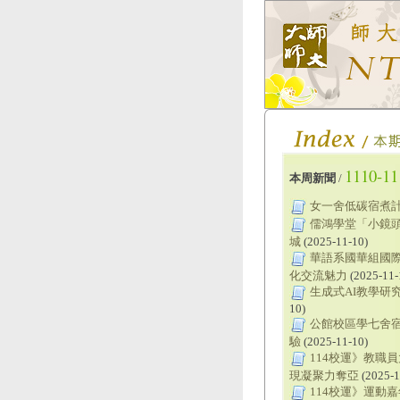
1110-11
本周新聞
/
女一舍低碳宿煮計
儒鴻學堂「小鏡
城
(2025-11-10)
華語系國華組國際
化交流魅力
(2025-11-
生成式AI教學研
10)
公館校區學七舍
驗
(2025-11-10)
114校運》教職
現凝聚力奪亞
(2025-1
114校運》運動