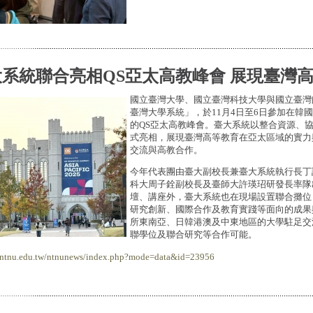
系統聯合亮相QS亞太高教峰會 展現臺灣
國立臺灣大學、國立臺灣科技大學與國立臺灣
臺灣大學系統」，於11月4日至6日參加在韓
的QS亞太高教峰會。臺大系統以整合資源、
式亮相，展現臺灣高等教育在亞太區域的實力
交流與高教合作。
今年代表團由臺大副校長兼臺大系統執行長丁
科大周子銓副校長及臺師大許瑛玿研發長率隊
壇、講座外，臺大系統也在現場設置聯合攤位
研究創新、國際合作及教育實踐等面向的成果
所東南亞、日韓港澳及中東地區的大學駐足交
聯學位及聯合研究等合作可能。
r.ntnu.edu.tw/ntnunews/index.php?mode=data&id=23956