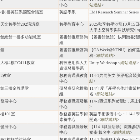
中心
站連結
>
大樓8樓英語系國際會議室
英語學系
EMI Research Seminar Series
天文數學館202演講廳
數學教育中心
2025秋季數學沙龍10月15
大學太空科學與科技研究中心)
書館總館一樓多功能教室
圖書館推廣諮詢
【圖書館總館】快閃贈書活動
組
書館
圖書館推廣諮詢
【OA Week@NTNU】如
組
稿 <
網站連結
>
大樓4樓TC411教室
科技應用與人力
Unity Workshop <
網站連結
>
資源發展學系
02教室
教務處通識教育
114-1共同英文 英語配音競
中心
結
>
育館三樓金牌講堂
研發處研究推動
114年度「產學合作計畫業務
組
名 <
網站連結
>
涯發展中心
學務處職涯發展
114-1職涯系列II活動，馬上報
>
中心
樓101室
教務處英語學術
英語學術素養中心：114-
素養中心
開跑 <
網站連結
>
涯發展中心
學務處職涯發展
【114-1職涯活動】職涯
中心
祕密 報名中 <
網站連結
>
館2樓輕聲討論室
教務處通識教育
114-1 英語聊天室 English Ch