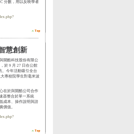
C 分數，用以反映學者
dex.php?
逐智慧創新
與開酷科技股份有限公
 9 月 27 日在公館
作坊。今年活動吸引全台
見大專校院學生對毫米波
心在於與開酷公司合作
 加速器整合於單一系統
低成本、操作說明與諮
廣價值。
dex.php?