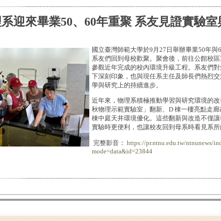
系迎來畢業50、60年重聚 系友見證實驗
國立臺灣師範大學於9月27日舉辦畢業50年與
系友們回到母校歡聚。聚會後，前往公館校區
參觀近年完成的校內環境升級工程。系友們對
下深刻印象，也與現任系主任及師長們熱烈交
學與研究上的持續進步。
近年來，物理系積極推動學習與研究環境的改善
秋物理示範實驗室」翻新、D 棟一樓亮點走廊
棟中庭天井環境優化。這些翻新與改造不僅讓
實驗時更便利，也讓校友回到母系時看見系所
完整影音：
https://pr.ntnu.edu.tw/ntnunews/in
mode=data&id=23844