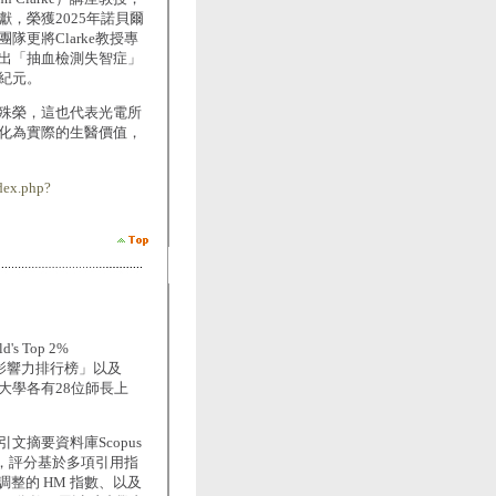
，榮獲2025年諾貝爾
更將Clarke教授專
出「抽血檢測失智症」
紀元。
榮獲殊榮，這也代表光電所
化為實際的生醫價值，
dex.php?
」
 Top 2%
科學影響力排行榜」以及
大學各有28位師長上
摘要資料庫Scopus
ta公佈，評分基於多項引用指
整的 HM 指數、以及