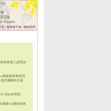
12日
7
2號
消電子報
am
/
Youtube
|
|
首頁
過期電子報
聯絡我們
任校長候選人說明治
rke講座教授奪諾貝
光電所團隊助力落
% 頂尖科學家」
烈展開 85隊跨校角