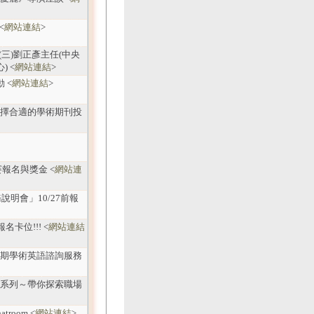
 <
網站連結
>
日(三)劉正彥主任(中央
 <
網站連結
>
 <
網站連結
>
何選擇合適的學術期刊投
賽報名與獎金 <
網站連
說明會」10/27前報
名卡位!!! <
網站連結
1學期學術英語諮詢服務
參訪系列～帶你探索職場
atroom <
網站連結
>