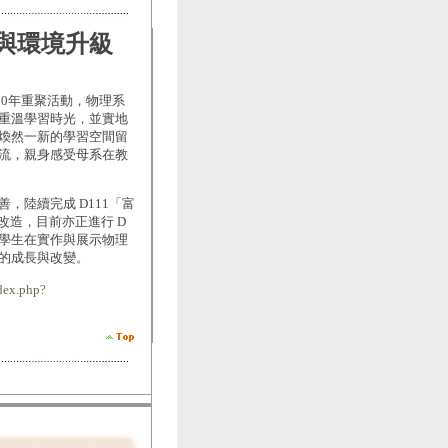
室與環境升級
60年重聚活動，物理系
重溫學習時光，並實地
煥然一新的學習空間留
流，親身感受母系在教
，陸續完成 D111「富
改造，目前亦正進行 D
學生在實作與展示物理
的成長與改變。
dex.php?