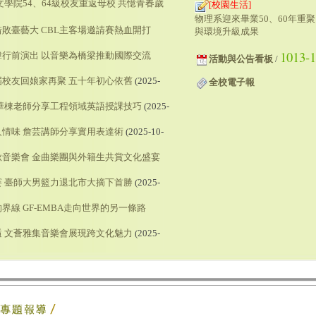
文學院54、64級校友重返母校 共憶青春歲
[校園生活]
物理系迎來畢業50、60年重
敗臺藝大 CBL主客場邀請賽熱血開打
與環境升級成果
1013-
行前演出 以音樂為橋梁推動國際交流
活動與公告看板
/
校友回娘家再聚 五十年初心依舊
(2025-
全校電子報
華棟老師分享工程領域英語授課技巧
(2025-
情味 詹芸講師分享實用表達術
(2025-10-
音樂會 金曲樂團與外籍生共賞文化盛宴
賽 臺師大男籃力退北市大摘下首勝
(2025-
界線 GF-EMBA走向世界的另一條路
 文薈雅集音樂會展現跨文化魅力
(2025-