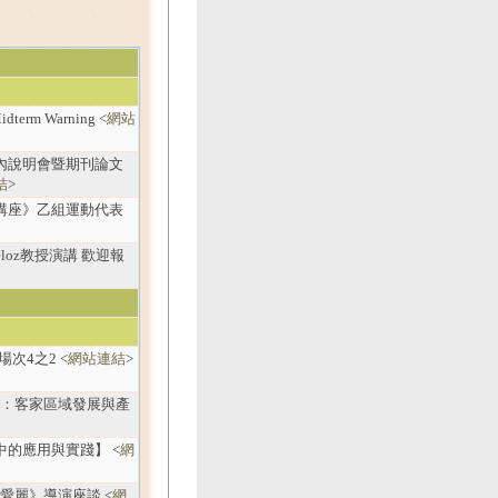
rm Warning <
網站
內說明會暨期刊論文
結
>
講座》乙組運動代表
eloz教授演講 歡迎報
場次4之2 <
網站連結
>
兆乾：客家區域發展與產
中的應用與實踐】 <
網
吳愛麗》導演座談 <
網