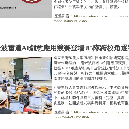
不同作者位置論文的引用數，並計算綜合指標 
在職業生涯或單年度內的整體引用影響力。
完整影音：
https://pr.ntnu.edu.tw/ntnunews/in
mode=data&id=23857
波雷達AI創意應用競賽登場 85隊跨校角
國立臺灣師範大學跨域科技產業創新研究學院
司合作辦理的 「毫米波雷達AI創意應用競賽」，於
校區 E102 教室舉行毫米波雷達技術培訓工
85 隊報名參與，相較去年成長逾六成五，顯
雷達跨域應用的高度關注與熱情。
計畫主持人黃文吉特聘教授表示，本次競賽核
開發的 K60168A 晶片，將毫米波雷達與 AI
中。此晶片套件具有三大優勢：完整工具鏈、
詢服務，並開放程式碼與資料庫，極具教育推
完整影音：
https://pr.ntnu.edu.tw/ntnunews/in
mode=data&id=23856