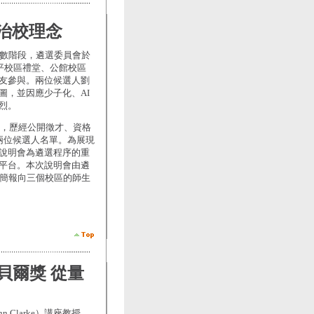
治校理念
倒數階段，遴選委員會於
平校區禮堂、公館校區
友參與。兩位候選人劉
圖，並因應少子化、AI
烈。
來，歷經公開徵才、資格
兩位候選人名單。為展現
說明會為遴選程序的重
平台。本次說明會由遴
鐘簡報向三個校區的師生
諾貝爾獎 從量
Clarke）講座教授，