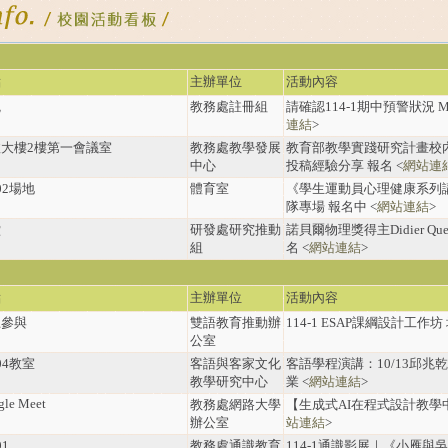
點
主辦單位
活動內容
統
教務處註冊組
請確認114-1期中預警狀況 Midte
連結
>
大樓2樓第一會議室
教務處教學發展
教育部教學實踐研究計畫校
中心
投稿經驗分享 報名 <
網站連
02場地
體育室
《學生運動員心理健康系列
隊專場 報名中 <
網站連結
>
堂
研發處研究推動
諾貝爾物理獎得主Didier Qu
組
名 <
網站連結
>
點
主辦單位
活動內容
上參與
雙語教育推動辦
114-1 ESAP課綱設計工作坊 
公室
04教室
客語與客家文化
客語學程演講：10/13邱
教學研究中心
業 <
網站連結
>
gle Meet
教務處網路大學
【生成式AI在程式設計教學
辦公室
站連結
>
01
教務處通識教育
114-1通識影展｜《小雁與