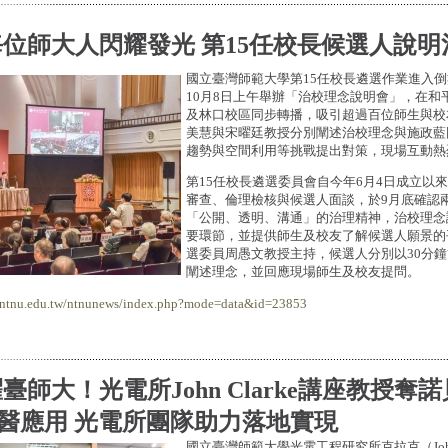
位師大人閃耀發光 第15任校長候選人說明
國立臺灣師範大學第15任校長遴選作業進入
10月8日上午舉辦「治校理念說明會」，在和
及林口校區同步轉播，吸引超過百位師生與校
美慧與宋曜廷教授分別闡述治校理念與施政藍
趨勢與空間利用等挑戰提出對策，現場互動熱
第15任校長遴選委員會自今年6月4日成立以
審查、倫理檢核與候選人面談，於9月底確認
「公開、透明、溝通」的治理精神，治校理念
要環節，並提供師生及校友了解候選人願景的
選委員周愚文教授主持，候選人分別以30分
闡述理念，並回應現場師生及校友提問。
r.ntnu.edu.tw/ntnunews/index.php?mode=data&id=23853
臺師大！光電所John Clarke講座教授奪
醫應用 光電所團隊助力落地實現
國立臺灣師範大學光電工程研究所克拉克（John 