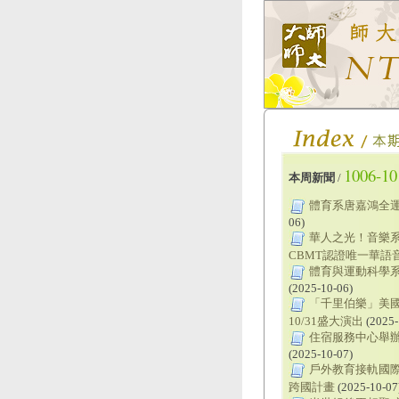
1006-10
本周新聞
/
體育系唐嘉鴻全運
06)
華人之光！音樂系
CBMT認證唯一華語
體育與運動科學系
(2025-10-06)
「千里伯樂」美
10/31盛大演出
(2025-
住宿服務中心舉辦
(2025-10-07)
戶外教育接軌國
跨國計畫
(2025-10-07