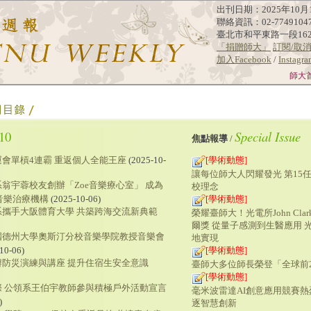
出刊日期：2025年10月
聯絡資訊：02-7749104
臺北市和平東路一段16
「捐贈師大」
訂閱/取
加入Facebook
/
Instagr
師大
10
Special Issue
焦點報導
/
會單槓4連霸 重返個人全能王座
(2025-10-
[學術動態]
讓每位師大人閃耀發光 第15
翁宇蓉校友創辦「Zoe音樂療心室」 成為
校理念
音樂治療機構
(2025-10-06)
[學術動態]
攜手大阪體育大學 共築跨海交流新典範
榮耀臺師大！光電所John Cla
爾獎 從量子感測到生醫應用 
國德州大學奧斯汀分校音樂學院教授音樂會
地實現
10-06)
[學術動態]
防災演練與講座 提升住宿生安全意識
臺師大多位師長榮登「全球前2
[學術動態]
際 公領系王伯宇教師參與積極戶外活動宣言
毫米波雷達AI創意應用競賽熱
)
逐智慧創新