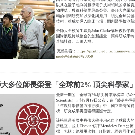
以其在量子感測與超導電子技術領域的卓越貢獻
物理獎，獲得科學界最高榮譽。臺師大光電所團隊
精的相關研究加以深化與應用，領先全球開發
技術，並成功導入臨床市場，開創醫學檢測新
臺師大全校師生恭賀John Clarke講座教授
團隊展現跨域整合的創新能量，讓科研成果轉
造福社會、回饋人群。
完整影音：
https://pr.ntnu.edu.tw/ntnunews/in
mode=data&id=23859
大多位師長榮登「全球前2% 頂尖科學家
最新一期的「全球前2%頂尖科學家榜單（World's
Scientists）」於9月19日公布，在「終身
「年度科學影響力排行榜」中，國立臺灣師範
榜，研究成果再度獲得國際肯定。
該榜單是美國史丹佛大學使用來自全球最大的引文
所建立，並由Elsevier旗下Mendeley Da
標，包括：總引用次數、H 指數、經共同作者調