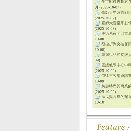
半世紀後再相聚 
月
(2025-10-07)
臺師大男籃首戰惜
(2025-10-07)
臺師大音樂系赴韓
(2025-10-08)
美術系夜間部首屆
10-08)
從挫折到突破 劉
10-08)
掌握說話節奏與人
09)
國語教學中心中秋
(2025-10-09)
CBL主客場邀請
10-09)
跨越時尚與商業的
(2025-10-09)
探戈與古典的邂逅
10-10)