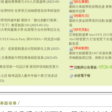
場 趣味賽事吸引450人共襄盛舉
(2025-05-
[師生榮耀]
臺師大車能學程首戰告捷 勇
特化學特性 化學系王禎翰開發高倍率鋰儲存
輛製作冠軍
[校園生活]
讓學習跨越年齡 臺師大「數位創齡行動家」
臺師大黃金雨季系列活動 校
天下》教育創新100
(2025-05-21)
場
田大學與慶應大學 拓展雙方合作與華語文化
[研究亮點]
亞洲創新盛事 InnoVEX 202
AIoT研發實力 打造智慧下水
EX Watch Party 與NVIDIA一同見證AI新
斷裝置
[學術動態]
生》 從家庭動盪走出堅韌新生之路
(2025-
臺師大校園重現1967卓溪布
所喚醒族群記憶、推動文化傳
 文薈雅集午間音樂會精彩落幕
(2025-05-
0526-
業展首登新一代設計展 展現跨領域創意實力
活動與公告看板
/
全校電子報
土語 報考認證人數年年破十萬 打造多語
23)