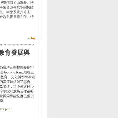
理學院陳界山院長、國
學習資訊專業學院柯皓
任、衛教系董貞吟主
社教系廖世璋主任、特
教育發展與
師資培育學院院長劉宇
on-ho Kang教授正
化教育、文化與學術等領
的深度鏈結與互惠合
象審慎，迄今僅與極少
培學院能成為合作策略
量與國際能見度已獲頂
碑。
dex.php?