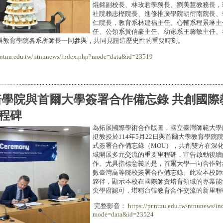
焜銘副校長、林玫君學務長、劉美慧教務長，
社院賴志樫院長、進修推廣學院胡衍南院長、
仁院長，教育系林建福主任、心輔系程景琳主
任、公領系黃信豪主任、幼家系王馨敏主任、
與教育學院各系所師長一同參與，共同見證這歷史性的重要時刻。
r.ntnu.edu.tw/ntnunews/index.php?mode=data&id=23519
培學院與首爾大學簽署合作備忘錄 共創國際
程碑
為拓展國際學術合作版圖，國立臺灣師範大學
挺教授於114年5月22日與首爾大學教育學院院長Jo
式簽署合作備忘錄（MOU），共創雙方在深
域開展多元交流的重要里程碑，宣告啟動後續
作。尤具指標意義的是，首爾大學一向合作對
數臺灣高等院校簽署合作備忘錄。此次本校師
夥伴，顯示本校在國際師資培育領域的專業能
尖學府認可，堪稱台韓教育合作交流的新里程
完整影音：
https://pr.ntnu.edu.tw/ntnunews/in
mode=data&id=23524