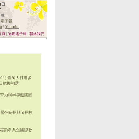
4日
7
2號
消電子報
am
/
Youtube
|
|
首頁
過期電子報
聯絡我們
0門 臺師大打造多
6日把握初選
育AI與半導體國際
 歷任院長與師長校
備忘錄 共創國際教