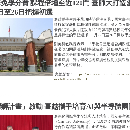
免學分費 課程倍增至近120門 臺師大打
2日至26日把握初選
為鼓勵學生善用暑期時間彈性修課，國立臺灣師
續行試辦暑期課程彈性修讀措施，擴大免收學
最低開課人數，開設近120門課程數也較去年
且具彈性的學習選擇，5月22日至26日開放學
劉美慧教務長表示：「學校希望透過暑期課程
在暑假期間靈活規劃學習進度，補強專業能力
前修課還是補修所需學分，都能更加便利。」
需求持續上升，學校也將持續檢視制度與課程
需求的教學服務。
完整影音：
https://pr.ntnu.edu.tw/ntnunews/in
mode=data&id=23518
獅計畫」啟動 臺越攜手培育AI與半導體國
為深化國際學術交流與人才培育，國立臺灣師
（Can Tho University），以及越南勇源
行合作協議簽署典禮，正式啟動「躍獅計畫：