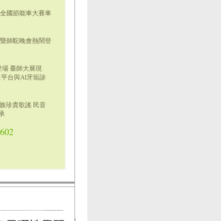
奪全國節能車大賽車
慶暨師駝晚會熱鬧登
5登場 臺師大展現
道平台與AI牙垢診
農族珍貴歌謠 民音
承
0602