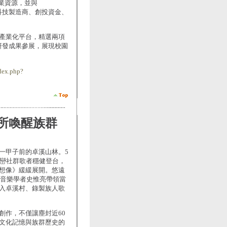
創業資源，並與
的科技製造商、創投資金、
產業化平台，精選兩項
的研發成果參展，展現校園
dex.php?
音所喚醒族群
一甲子前的卓溪山林。5
族巒社群歌者穩健登台，
想像》緩緩展開。悠遠
年音樂學者史惟亮帶領當
入卓溪村、錄製族人歌
創作，不僅讓塵封近60
文化記憶與族群歷史的