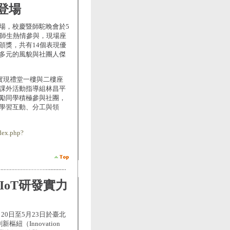
登場
場，校慶暨師駝晚會於5
校師生熱情參與，現場座
頒獎，共有14個表現優
多元的風貌與社團人傑
實現禮堂一樓與二樓座
課外活動指導組林昌平
勵同學積極參與社團，
學習互動、分工與領
dex.php?
AIoT研發實力
5月20日至5月23日於臺北
（Innovation