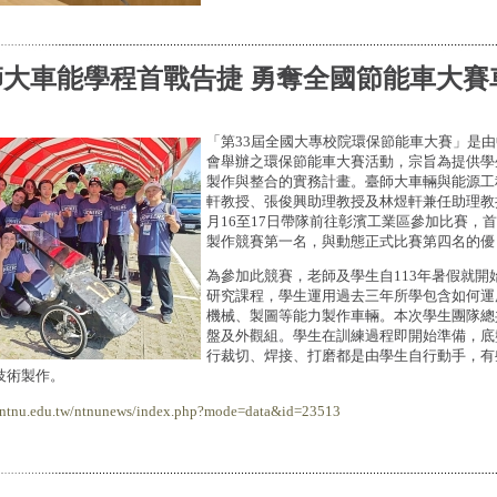
師大車能學程首戰告捷 勇奪全國節能車大賽
「第33屆全國大專校院環保節能車大賽」是
會舉辦之環保節能車大賽活動，宗旨為提供學
製作與整合的實務計畫。臺師大車輛與能源工
軒教授、張俊興助理教授及林煜軒兼任助理教授
月16至17日帶隊前往彰濱工業區參加比賽，
製作競賽第一名，與動態正式比賽第四名的優
為參加此競賽，老師及學生自113年暑假就開
研究課程，學生運用過去三年所學包含如何運
機械、製圖等能力製作車輛。本次學生團隊總
盤及外觀組。學生在訓練過程即開始準備，底
行裁切、焊接、打磨都是由學生自行動手，有
技術製作。
r.ntnu.edu.tw/ntnunews/index.php?mode=data&id=23513