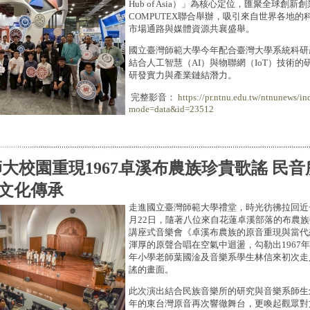
Hub of Asia）」為核心定位，匯聚全球創新
COMPUTEX聯合舉辦，吸引來自世界各地
市場通路與媒體資源共襄盛舉。
國立臺灣師範大學今年配合臺灣大學系統科研
結合人工智慧（AI）與物聯網（IoT）技術
研發實力與產業鏈結潛力。
完整影音：
https://pr.ntnu.edu.tw/ntnunews/in
mode=data&id=23512
大校園重現1967卓溪布農族珍貴歌謠 民
文化傳承
走進國立臺灣師範大學禮堂，時光彷彿拉回近
月22日，隨著八位來自花蓮卓溪部落的布農
講座式音樂會《卓溪布農族的原音重現與當代
渾厚的原聲合唱在空氣中迴盪，勾勒出1967
年小學老師葉國淦及音樂系學生林信來初次走
謠的畫面。
此次演出結合民族音樂所的研究與音樂系師生
年的東台灣原音再次響徹舞台，更喚起觀眾對