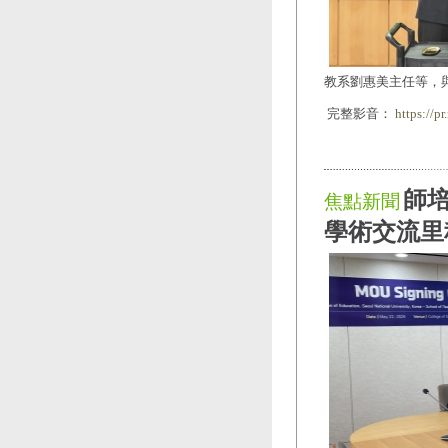
教系劉惠美主任等，
完整影音：
https://p
師
焦點新聞
學術交流里