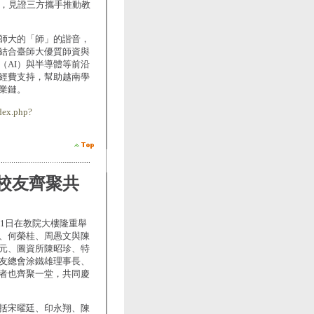
席，見證三方攜手推動教
師大的「師」的諧音，
結合臺師大優質師資與
（AI）與半導體等前沿
經費支持，幫助越南學
業鏈。
dex.php?
長校友齊聚共
21日在教院大樓隆重舉
、何榮桂、周愚文與陳
元、圖資所陳昭珍、特
友總會涂鐵雄理事長、
者也齊聚一堂，共同慶
括宋曜廷、印永翔、陳