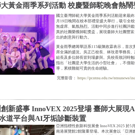
師大黃金雨季系列活動 校慶暨師駝晚會熱鬧
國立臺灣師範大學黃金雨季系列活動迎來最終
月19日晚間在校本部禮堂盛大舉行，吸引全
無虛席、氣氛熱烈。活動中同步進行社團評鑑
異的社團榮獲師駝獎盃，展現臺師大社團豐富
出的創意與行動力。
黃金雨季總籌華語系115級陳政霖表示，首次
席全滿的盛況。吳正己校長、林玫君學務長、
組長及多位師長皆到場參與。吳校長致詞時勉
指出「社團是大學生活的小型社會」，不僅能
導，累積難能可貴的生命經驗。
完整影音：
https://pr.ntnu.edu.tw/ntnunews/in
創新盛事 InnoVEX 2025登場 臺師大展現
水道平台與AI牙垢診斷裝置
亞洲指標性創新科技展會 InnoVEX 2025 於
南港展覽館2館隆重登場。本次展會以「亞洲創新樞紐