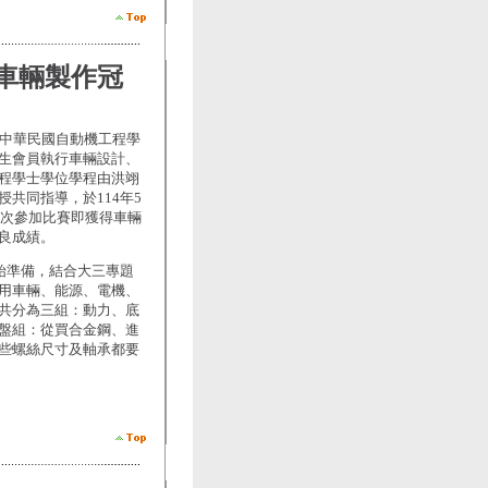
車輛製作冠
由中華民國自動機工程學
生會員執行車輛設計、
程學士學位學程由洪翊
共同指導，於114年5
首次參加比賽即獲得車輛
良成績。
始準備，結合大三專題
用車輛、能源、電機、
共分為三組：動力、底
盤組：從買合金鋼、進
些螺絲尺寸及軸承都要