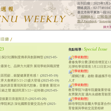
出刊日期：2025年5月2
聯絡資訊：02-7749104
臺北市和平東路一段16
「捐贈師大」
訂閱/取
加入Facebook
/
Instagr
師大
23
Special Issue
焦點報導
/
 探討社團制度傳承與創新轉型
(2025-05-
[學術動態]
暑修免學分費 課程倍增至近12
全臺第七、品牌力大躍升 展現學術與職涯雙
元彈性學習環境 5月22日至2
[學術動態]
社區照顧，銀髮健康更有感！
(2025-05-19)
「躍獅計畫」啟動 臺越攜手培
人才
大會將於5/21-23盛大登場
(2025-05-19)
[學術動態]
族的原音重現與當代想像」音樂會 重現58
教育學院70週年院慶隆重登場
籟之聲 邀請民眾5/22一起聆聽
(2025-05-
友齊聚共賀 邁向永續教育願景
 迎接夏日浪漫與活力
(2025-05-20)
[學術動態]
師培學院與首爾大學簽署合作
學院來訪 深化國際音樂交流合作
(2025-
育發展與學術交流里程碑