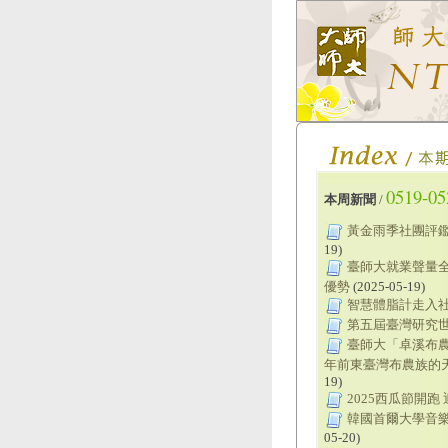
0519-05
本周新聞
/
黃金雨季社團評鑑
19)
臺師大就業聲量
優勢
(2025-05-19)
智慧體脂計走入
第五屆臺灣研究世界
臺師大「卓溪布農
年前東臺灣布農族的天
19)
2025西瓜節開跑
韓國首爾大學音樂
05-20)