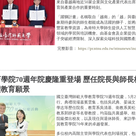
來自臺越兩地近50家企業與文化產業代表出
育與產業合作的重要時刻。
「躍獅計畫」名稱取自「越南」的「越」與臺
象期待參與的師生都能成為活躍的獅子，並將
豐富教學資源，為肯特大學師生提供人工智慧
領域的學習與培訓機會。由基金會及企業提供
子突破經濟限制、深入探索尖端科技與國際產
完整影音：
https://pr.ntnu.edu.tw/ntnunews/in
學院70週年院慶隆重登場 歷任院長與師
續教育願景
國立臺灣師範大學教育學院70週年院慶，5月
行。典禮現場嘉賓雲集，包括吳武典、晏涵文
學志等歷任院長，教育系吳清基、衛教系黃松
教系郭靜姿等名譽教授，均蒞臨共襄盛舉。校
院級傑出校友，以及現任與退休師長、來訪學
賀教育學院70年來的卓越發展。
多位校內高階主管與學院代表也到場祝賀，包