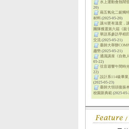
水上運動會熱鬧登
20)
藉五氧化二鈮獨
材料
(2025-05-20)
讓AI更有溫度，
團隊獲選第六屆《親子
華語系參訪早稻
交流
(2025-05-21)
臺師大舉辦COMPUT
趨勢
(2025-05-21)
通識講座《自救人
05-22)
弦音迴響午間時光
22)
設計系114級畢
(2025-05-23)
臺師大領頭復振本
校園新典範
(2025-05-