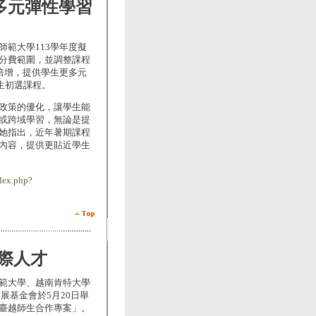
造多元彈性學習
範大學113學年度擬
分費範圍，並調整課程
倍增，提供學生更多元
生初選課程。
政策的優化，讓學生能
或跨域學習，無論是提
她指出，近年暑期課程
內容，提供更貼近學生
dex.php?
際人才
範大學、越南肯特大學
教育發展基金會於5月20日舉
臺越師生合作專案」。