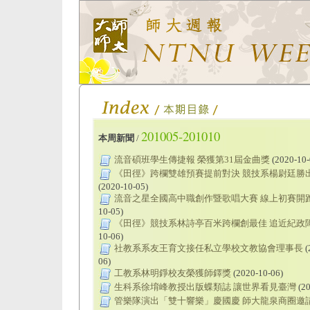
201005-201010
本周新聞
/
流音碩班學生傳捷報 榮獲第31屆金曲獎
(2020-10-
《田徑》跨欄雙雄預賽提前對決 競技系楊尉廷勝
(2020-10-05)
流音之星全國高中職創作暨歌唱大賽 線上初賽開
10-05)
《田徑》競技系林詩亭百米跨欄創最佳 追近紀政
10-06)
社教系系友王育文接任私立學校文教協會理事長
(
06)
工教系林明錚校友榮獲師鐸獎
(2020-10-06)
生科系徐堉峰教授出版蝶類誌 讓世界看見臺灣
(20
管樂隊演出「雙十響樂」慶國慶 師大龍泉商圈邀