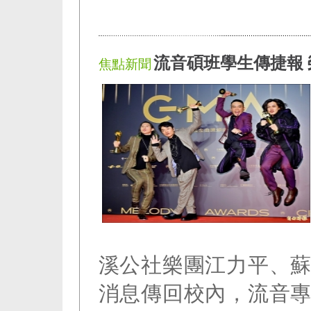
流音碩班學生傳捷報 
焦點新聞
溪公社樂團江力平、
消息傳回校內，流音