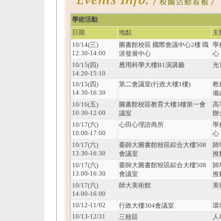
學術活動
日期
地點
主
10/14(三)
圖書館校區 國際會議中心2樓 職
學
12:30-14:00
涯發展中心
心
10/15(四)
應用科學大樓B1演講廳
光
14:20-15:10
10/15(四)
第二會議室(行政大樓1樓)
教
14:30-16:30
備
10/16(五)
圖書館校區教育大樓3樓第一會
高
10:30-12:00
議室
辦
10/17(六)
心田心理諮商所
學
10:00-17:00
心
10/17(六)
臺師大圖書館校區綜合大樓508
師
13:30-16:30
會議室
推
10/17(六)
臺師大圖書館校區綜合大樓508
師
13:00-16:30
會議室
推
10/17(六)
師大美術館
美
14:00-16:00
10/12-11/02
行政大樓304會議室
環
10/13-12/31
三校區
人