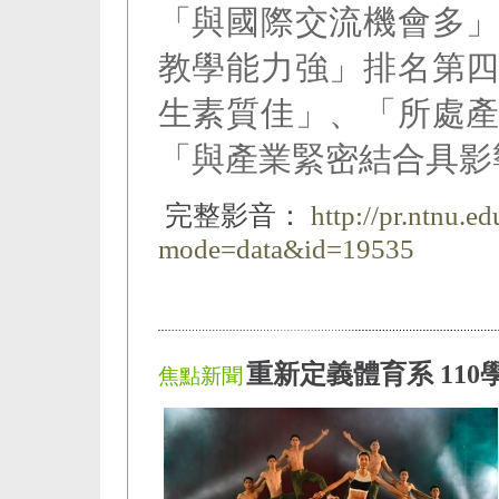
「與國際交流機會多
教學能力強」排名第
生素質佳」、「所處
「與產業緊密結合具影
完整影音：
http://pr.ntnu.e
mode=data&id=19535
重新定義體育系 11
焦點新聞