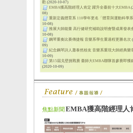
歡
(2020-10-07)
EMBA獲高階經理人肯定 躍升全臺前十大EMBA
(
08)
重新定義體育系 110學年更名「體育與運動科學
10-08)
推展大師能量 高行健研究補助說明會暨成果發表
10-08)
鋼琴重奏比賽傳捷報 音樂系學生重過程更勝名次
(
09)
紀念鋼琴詩人蕭泰然校友 音樂系重現大師經典樂
10-09)
第15屆戈壁挑戰賽 臺師大EMBA聯隊首參賽即獲
(2020-10-09)
EMBA獲高階經理人
焦點新聞