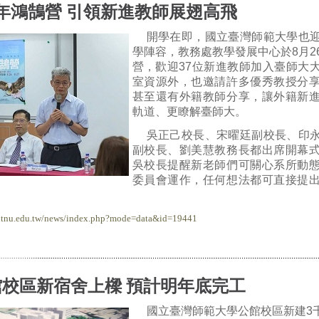
9年鴻鵠營 引領新進教師展翅高飛
開學在即，國立臺灣師範大學也
學陣容，教務處教學發展中心於8月2
營，歡迎37位新進教師加入臺師大
室資源外，也邀請許多優秀教授分
甚至還有外籍教師分享，讓外籍新
軌道、更瞭解臺師大。
吳正己校長、宋曜廷副校長、印
副校長、劉美慧教務長都出席開幕
吳校長提醒新老師們可關心系所動
委員會運作，任何想法都可直接提
.ntnu.edu.tw/news/index.php?mode=data&id=19441
館校區新宿舍上樑 預計明年底完工
國立臺灣師範大學公館校區新建3