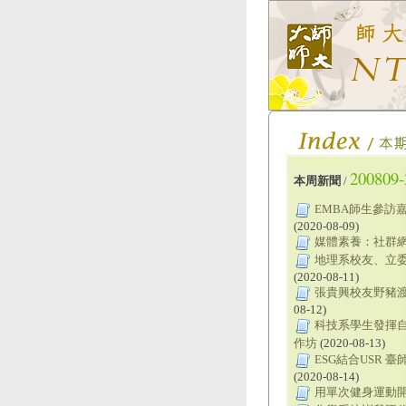
200809-
本周新聞
/
EMBA師生參訪
(2020-08-09)
媒體素養：社群
地理系校友、立委
(2020-08-11)
張貴興校友野豬渡
08-12)
科技系學生發揮自
作坊
(2020-08-13)
ESG結合USR
(2020-08-14)
用單次健身運動