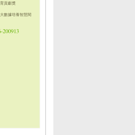
教育貢獻獎
I大數據培養智慧閱
6-200913