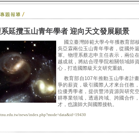
理系延攬玉山青年學者 迎向天文發展願景
國立臺灣師範大學今年獲教育部
吳亞霖兩位玉山青年學者，從國外
軍。物理系蔡志申主任表示，兩位
越成就，將結合理學院相關領域師
心，打造國際級天文研究重鎮。
教育部自107年推動玉山學者計
爭的薪資，吸引國際人才來台任教
位優秀學者，提供豐沛資源與研究
耕專業領域，透過跨域、跨國合作
才，也讓師大與國際接軌。
.ntnu.edu.tw/news/index.php?mode=data&id=19430