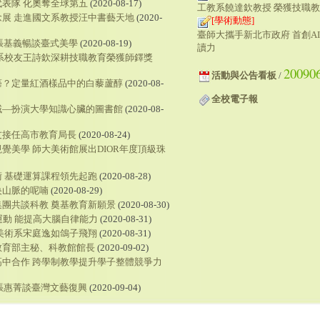
表隊 化奧奪全球第五
(2020-08-17)
工教系饒達欽教授 榮獲技職
展 走進國文系教授汪中書藝天地
(2020-
[學術動態]
臺師大攜手新北市政府 首創A
 張基義暢談臺式美學
(2020-08-19)
讀力
系校友王詩欽深耕技職教育榮獲師鐸獎
20090
活動與公告看板
/
癌？定量紅酒樣品中的白藜蘆醇
(2020-08-
全校電子報
域—扮演大學知識心臟的圖書館
(2020-08-
友接任高市教育局長
(2020-08-24)
覺美學 師大美術館展出DIOR年度頂級珠
 基礎運算課程領先起跑
(2020-08-28)
央山脈的呢喃
(2020-08-29)
團共談科教 奠基教育新願景
(2020-08-30)
運動 能提高大腦自律能力
(2020-08-31)
美術系宋庭逸如鴿子飛翔
(2020-08-31)
教育部主秘、科教館館長
(2020-09-02)
中合作 跨學制教學提升學子整體競爭力
 張惠菁談臺灣文藝復興
(2020-09-04)