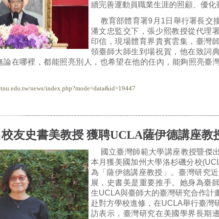
續完善運動員職業生涯的照顧、優化
教育部體育署9月1日舉行署長交
潘文忠監交下，張少熙教授從代理
印信，現場體育界貴賓雲集，臺灣
領臺師大師生到場祝賀，他在致詞
無論在哪裡，都能照亮別人，也希望在他的任內，能夠照亮臺
.ntnu.edu.tw/news/index.php?mode=data&id=19447
校友史書美教授 獲聘UCLA薩伊德講座教
國立臺灣師範大學講座教授暨傑
本月獲美國加州大學洛杉磯分校(UC
為「薩伊德講座教授」。臺灣研究近3
展，史書美是重要推手。她身為臺
生UCLA與臺師大的臺灣研究合作計
赴對方學校進修，在UCLA舉行臺灣
訪表示，臺灣研究在美國學界長期