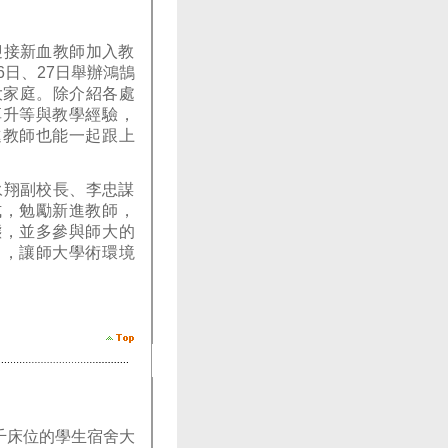
迎接新血教師加入教
6日、27日舉辦鴻鵠
大家庭。除介紹各處
享升等與教學經驗，
進教師也能一起跟上
永翔副校長、李忠謀
式，勉勵新進教師，
態，並多參與師大的
出，讓師大學術環境
千床位的學生宿舍大