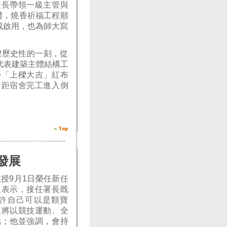
校長帶領一級主管與
典禮，燒香祈福工程順
成啟用，也為師大寫
樑歷史性的一刻，從
禮代表建築主體結構工
掛「上樑大吉」紅布
告距宿舍完工進入倒
發展
授9月1日榮任新任
上表示，接任署長既
許自己可以是顆寶
來將以競技運動、全
點；他並強調，會持