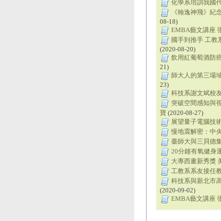
化學系培訓我國代
《翰逸神飛》紀念
08-18)
EMBA藝文講座
國手到推手 工教
(2020-08-20)
飲用紅葡萄酒防
21)
師大人的第三場
23)
科技系謝文斌校
突破空間感知與視
寶
(2020-08-27)
展望量子電腦技術
慢地震解密：中
臺師大與三貝德集
20分鐘有氧健身
大專西畫新秀獎 
工教系系友接任
科技系與新北市高
(2020-09-02)
EMBA藝文講座