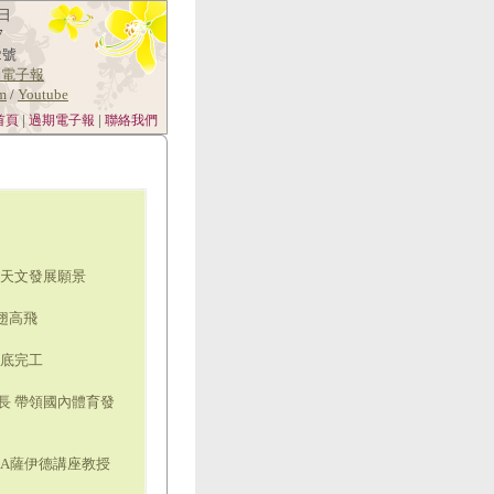
日
7
2號
消電子報
am
/
Youtube
|
|
首頁
過期電子報
聯絡我們
向天文發展願景
翅高飛
年底完工
長 帶領國內體育發
LA薩伊德講座教授