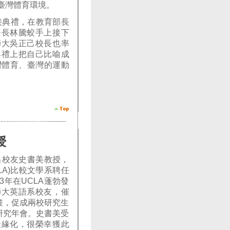
臺灣體育環境。
接典禮，在教育部長
署長林騰蛟手上接下
師大吳正己校長也率
典禮上把自己比喻成
灣體育、臺灣的運動
授
出校友史書美教授，
LA)比較文學系聘任
年在UCLA蓬勃發
師大英語系校友，催
畫，促成兩校研究生
研究年會。史書美受
邊緣化，很榮幸獲此