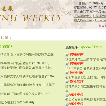
出刊日期：2020年9月5
聯絡資訊：02-7749104
臺北市和平東路一段16
「捐贈師大」
訂閱/取
加入Facebook
/
Instagr
師大
200905
Special Issue
焦點報導
/
嘉信遊艇 深入探訪亞洲第一遊艇製造工藝
[學術動態]
物理系延攬玉山青年學者 迎
網絡媒體時代的必備能力
(2020-08-10)
[學術動態]
羅美玲受邀任商會顧問 為臺馬交流獻力
109年鴻鵠營 引領新進教師展
[校務行政]
河橫掃文學大獎 再奪紅樓夢首獎
(2020-
公館校區新宿舍上樑 預計明
[師生榮耀]
主學習精神 和美術館協力打造AR共學工
體育系張少熙教授接掌體育署
展
 臺師大首創「智能與指數化投資研究中心」
[師生榮耀]
傑出校友史書美教授 獲聘UC
開啟心腦之門
(2020-08-16)
[師生榮耀]