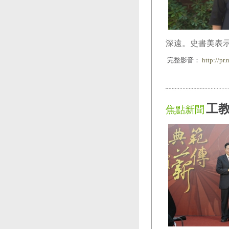
深遠。史書美表
完整影音：
http://pr
工
焦點新聞