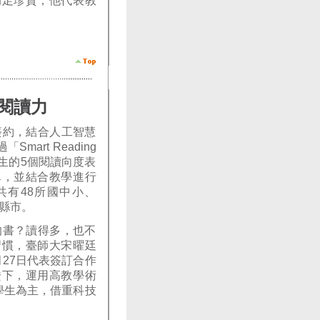
彌足珍貴，他代表教
閱讀力
簽約，結合人工智慧
art Reading
生的5個閱讀向度表
單，並結合教學進行
共有48所國中小、
各縣市。
的書？讀得多，也不
習慣，臺師大宋曜廷
27日代表簽訂合作
證下，運用高教學術
學生為主，借重科技