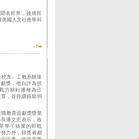
)學說聞名世界，後殖民
d)影響美國人文社會學科
級校友、工教系饒達
貢獻獎，他自許為技
戮力耕耘播種為己
教育，並持續捐助弱
技職教育貢獻獎暨第
部長潘文忠表示，政
莘學子就業的即戰
府努力外，得獎者都