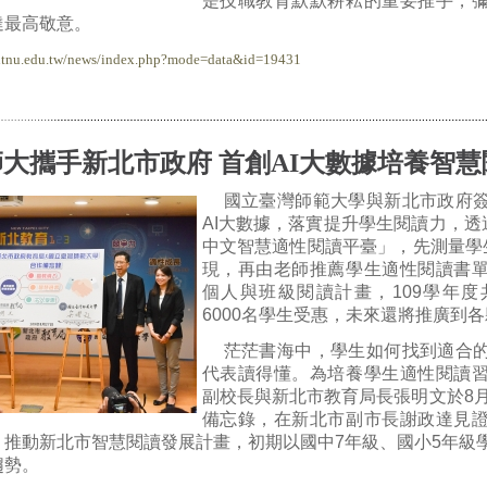
是技職教育默默耕耘的重要推手，
達最高敬意。
.ntnu.edu.tw/news/index.php?mode=data&id=19431
大攜手新北市政府 首創AI大數據培養智慧
國立臺灣師範大學與新北市政府
AI大數據，落實提升學生閱讀力，透過「Sm
中文智慧適性閱讀平臺」，先測量學
現，再由老師推薦學生適性閱讀書
個人與班級閱讀計畫，109學年度
6000名學生受惠，未來還將推廣到
茫茫書海中，學生如何找到適合
代表讀得懂。為培養學生適性閱讀
副校長與新北市教育局長張明文於8月
備忘錄，在新北市副市長謝政達見
，推動新北市智慧閱讀發展計畫，初期以國中7年級、國小5年級
趨勢。