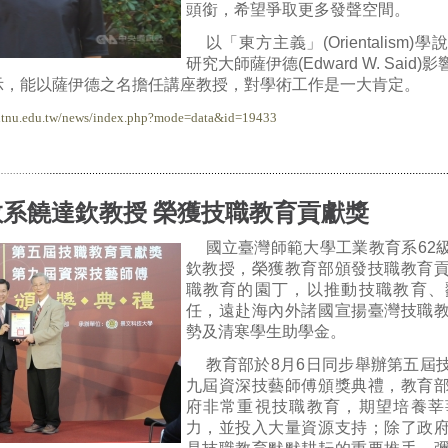
頭銜，希望爭取更多發聲空間。
以「東方主義」(Orientalism
研究大師薩伊德(Edward W. Sai
示，能以薩伊德之名擔任講座教授，對學術工作是一大肯定。
.ntnu.edu.tw/news/index.php?mode=data&id=19433
教系饒達欽教授 榮獲技職教育貢獻獎
國立臺灣師範大學工業教育系62
欽教授，榮獲教育部頒發技職教育
職教育的園丁，以推動技職教育、
任，遠赴海內外諸國宣揚臺灣技職
勢及清寒學生助學金。
教育部於8月6日同步舉辦第五屆
九屆資深技藝師傅頒獎典禮，教育
府非常重視技職教育，期望培養莘
力，並投入大量資源支持；除了政