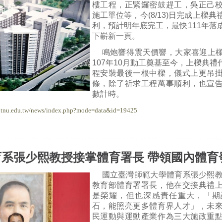
樓工程，正緊鑼密鼓趕工，吳正己
施工單位等，今(8/13)日完成上樑
利，預計明年底完工，最快111年落
下嶄新一頁。
鳴炮響得震天價響，大家喜迎上
107年10月動工奠基至今，上樑典
程安裝最後一根中樑，儀式上更吊
條，除了祈求工程萬事順利，也宣
數計時。
.ntnu.edu.tw/news/index.php?mode=data&id=19425
育系張少熙教授接掌體育署長 帶領國內體育
國立臺灣師範大學體育系張少熙教
教育部體育署署長，他在交接典禮
是榮耀，但也深感責任重大，「期
石，能照亮更多體育界人才」，未
民運動與運動產業作為三大施政重