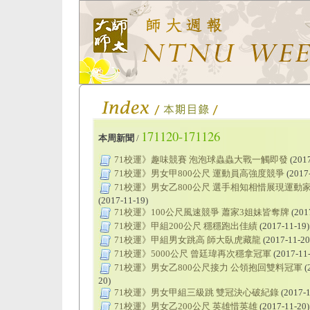
171120-171126
本周新聞
/
71校運》趣味競賽 泡泡球蟲蟲大戰一觸即發
(2017
71校運》男女甲800公尺 運動員高強度競爭
(2017
71校運》男女乙800公尺 選手相知相惜展現運動
(2017-11-19)
71校運》100公尺風速競爭 蕭家3姐妹皆奪牌
(201
71校運》甲組200公尺 穩穩跑出佳績
(2017-11-19)
71校運》甲組男女跳高 師大臥虎藏龍
(2017-11-20
71校運》5000公尺 曾廷瑋再次穩拿冠軍
(2017-11
71校運》男女乙800公尺接力 公領抱回雙料冠軍
(
20)
71校運》男女甲組三級跳 雙冠決心破紀錄
(2017-1
71校運》男女乙200公尺 英雄惜英雄
(2017-11-20)