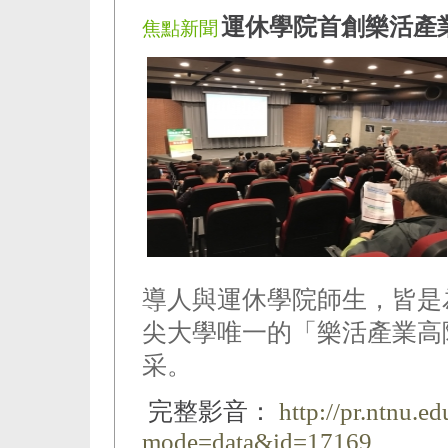
運休學院首創樂活產業
焦點新聞
導人與運休學院師生，皆是
尖大學唯一的「樂活產業高
采。
完整影音：
http://pr.ntnu.e
mode=data&id=17169