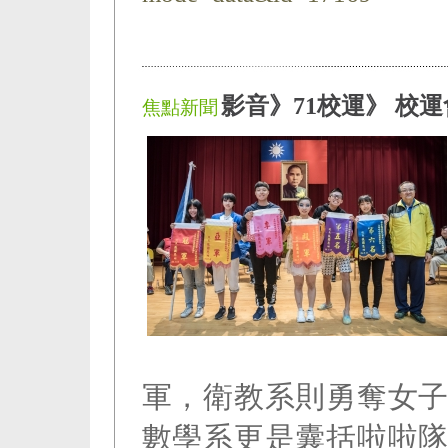
影音》71校運》 校
焦點新聞
軍，衛教系則勇奪女
數學系更是囊括啦啦