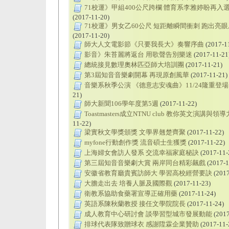
71校運》甲組400公尺跨欄 體育系李雅婷盼再入
(2017-11-20)
71校運》男女乙60公尺 短距離瞬間衝刺 跑出亮
(2017-11-20)
師大人文電影節《只要我長大》奏響序曲
(2017-1
影音》朱苔麗將返台 用歌聲告別樂迷
(2017-11-21
總統接見數理奧林匹亞師大培訓團
(2017-11-21)
第3屆知音音樂劇開幕 再現原創風華
(2017-11-21)
音樂系秋季公演 《德意志安魂曲》11/24隆重登場
21)
師大新聞106學年度第5週
(2017-11-22)
Toastmasters成立NTNU club 教你英文演講與領導
11-22)
梁實秋文學獎頒獎 文學界翹楚齊聚
(2017-11-22)
myfone行動創作獎 流音碩士生獲獎
(2017-11-22)
上海婦女會訪人發系 交流幸福家庭秘訣
(2017-11-
第三屆知音音樂劇大賞 兩岸同台精彩飆戲
(2017-1
安徽省教育廳貴賓訪師大 學習高校經營要訣
(2017
大膽走出去 培養人脈及國際觀
(2017-11-23)
衛教系協助食藥署宣導正確用藥
(2017-11-24)
英語系陳秋蘭教授 接任文學院院長
(2017-11-24)
成人教育中心研討會 談學習型城市發展動能
(2017
排球代表隊致贈球衣 感謝陞霖企業贊助
(2017-11-