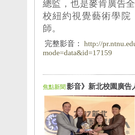
總監，也是麥肯廣告
校紐約視覺藝術學院（Scho
師。
完整影音：
http://pr.ntnu.e
mode=data&id=17159
影音》新北校園廣告
焦點新聞