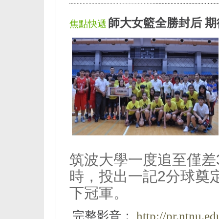
師大女籃全勝封后 
焦點快遞
筑波大學一度追至僅差
時，投出一記2分球奠定
下冠軍。
完整影音：
http://pr.ntnu.e