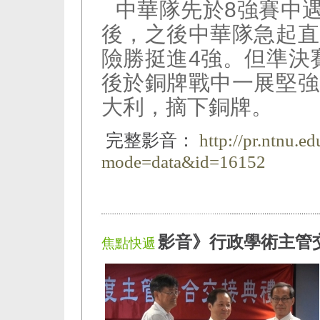
中華隊先於8強賽中遇
後，之後中華隊急起直
險勝挺進4強。但準決
後於銅牌戰中一展堅強
大利，摘下銅牌。
完整影音：
http://pr.ntnu.e
mode=data&id=16152
影音》行政學術主管
焦點快遞