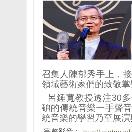
召集人陳郁秀手上，
領域藝術家們的致敬掌
呂錘寬教授透注30
碩的傳統音樂一手聲
統音樂的學習乃至展演
完整影音：
http://pr.ntnu.e