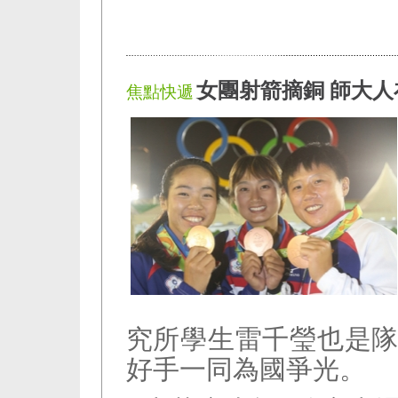
女團射箭摘銅 師大
焦點快遞
究所學生雷千瑩也是
好手一同為國爭光。