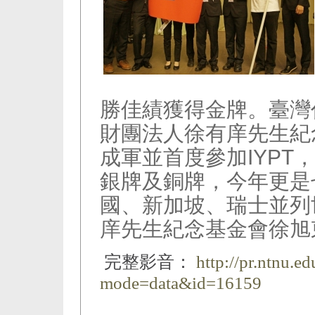
勝佳績獲得金牌。臺灣
財團法人徐有庠先生紀
成軍並首度參加IYPT
銀牌及銅牌，今年更是
國、新加坡、瑞士並列
庠先生紀念基金會徐旭
完整影音：
http://pr.ntnu.e
mode=data&id=16159