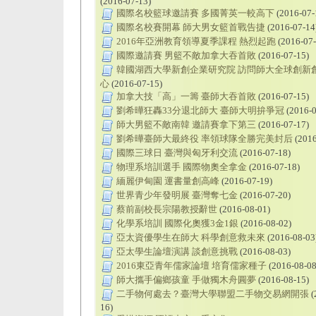
(2016-07-13)
國際名校籃球邀請賽 多國菁英一較高下
(2016-07-
國際名校賽開幕 師大男女籃首戰告捷
(2016-07-14
2016年亞洲教育領導夏季課程 熱烈起跑
(2016-07-
國際邀請賽 男籃不敵加拿大吞首敗
(2016-07-15)
韓國湖西大學新創企業研究院 訪問師大全球創新
心
(2016-07-15)
加拿大技「高」一籌 臺師大吞首敗
(2016-07-15)
劉希曄狂轟33分退北師大 臺師大明拚爭冠
(2016-0
師大男籃不敵南韓 邀請賽拿下第三
(2016-07-17)
劉希曄臺師大最終役 率領球隊全勝完美封后
(2016
國際三球日 臺灣與匈牙利交流
(2016-07-18)
物理系培訓選手 國際物奧全拿金
(2016-07-18)
緬麗伊甸園 運書量創高峰
(2016-07-19)
世界青少年發明展 臺灣奪七金
(2016-07-20)
蔡前副校長宗陽教授辭世
(2016-08-01)
化學系培訓 國際化奧獲3金1銀
(2016-08-02)
亞太資優學生在師大 科學創意救未來
(2016-08-03
亞太學生論壇演講 談創意挑戰
(2016-08-03)
2016東亞青年儒家論壇 培育儒家種子
(2016-08-08
師大攜手偏鄉孩童 手做獨木舟圓夢
(2016-08-15)
二手物何處去？臺灣大學聯盟二手物交易網開張
(
16)