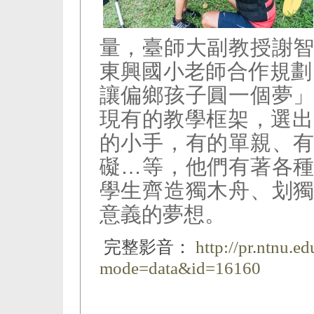
量，臺師大副教授謝
東興國小老師合作規劃
讓偏鄉孩子圓一個夢
現有的教學框架，選出
的小手，有的單親、
礙…等，他們有著各
學生齊造獨木舟、划
意義的夢想。
完整影音：
http://pr.ntnu.e
mode=data&id=16160