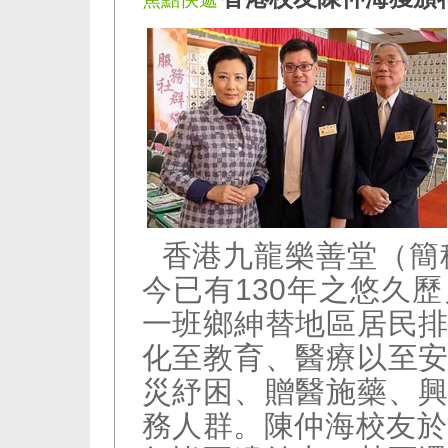
香港九龍樂善堂（簡稱
今已有130年之悠久
一班鄉紳替地區居民
化至教育、醫療以至
災紓困、贈醫施藥、
務人群。陳仲海校友於