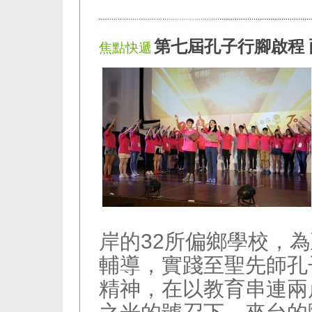
第七屆孔子行腳啟程
焦點快遞
岸的32所偏鄉學校，為
輔導，實踐至聖先師孔
精神，在以教育串連兩