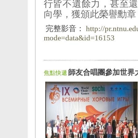
行皆不遺餘力，甚至
向學，獲頒此榮譽勳章
完整影音：
http://pr.ntnu.e
mode=data&id=16153
師友合唱團參加世界
焦點快遞