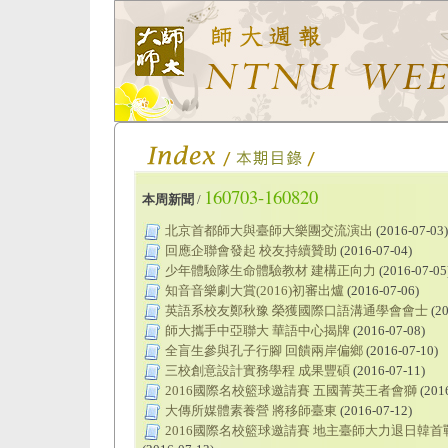
160703-160820
本周新聞
/
北京首都師大與臺師大樂團交流演出
(2016-07-03)
回應企聯會發起 校友持續贊助
(2016-07-04)
少年體驗隊生命體驗教材 建構正向力
(2016-07-05
知音音樂劇大賞(2016)初審出爐
(2016-07-06)
英語系校友鄭秋豫 榮獲國際口語溝通學會會士
(20
師大攜手中亞聯大 華語中心揭牌
(2016-07-08)
全盲生參與孔子行腳 回饋兩岸偏鄉
(2016-07-10)
三校創意設計實務學程 成果豐碩
(2016-07-11)
2016國際名校籃球邀請賽 五國菁英王者會獅
(201
大傳所媒體素養營 將移師臺東
(2016-07-12)
2016國際名校籃球邀請賽 地主臺師大力退日韓首