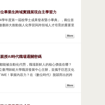
兩位畢業生跨域實踐展現自主學習力
14學年度第一屆校學士成果發表暨小畢典」，兩位首
徵臺師大推動個人化學習與跨領域人才培育的重要里
More
親授AI時代職場通關密碼
、寫稿都能被自動化代勞，職場新鮮人的核心價值在哪？
立臺灣師範大學職涯發展中心主辦，並攜手巨思文化
IME！掌握內容力？在《數位時代》脫穎而出的跨
More