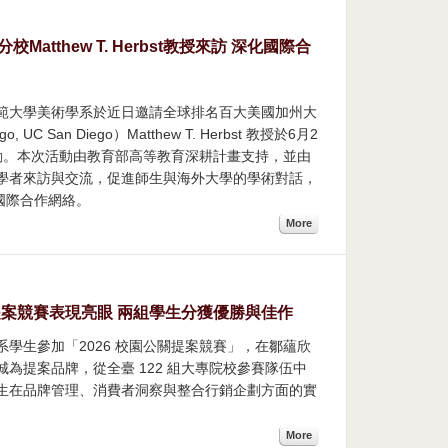
tthew T. Herbst教授來訪 深化國際合
範大學美術學系於近日邀請全球排名百大美國加州大
ego, UC San Diego）Matthew T. Herbst 教授於6月2
動。本次活動由教育部高等教育深耕計畫支持，並由
學者來訪與交流，促進師生與海外大學的學術對話，
國際合作網絡。
More
提案競賽表現亮眼 兩組學生分獲優勝與佳作
學生參加「2026 校園公關提案競賽」，在鄒蘊欣
為提案品牌，從全臺 122 組大專院校參賽隊伍中
生在品牌管理、消費者洞察與整合行銷企劃方面的實
More