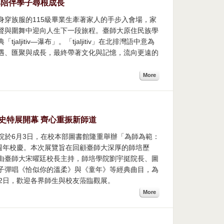
典陪伴學子尋根成長
身穿族服的115級畢業生牽著家人的手步入會場，家
聲與圍舞中迎向人生下一段旅程。臺師大原住民族學
ljitiv—瀑布」。「tjaljitiv」在北排灣語中意為
遇、匯聚與成長，最終帶著文化與記憶，流向更遠的
More
史特展開幕 齊心重振新師道
院於6月3日，在校本部圖書館隆重舉辦「為師為範：
週年校慶。本次展覽旨在回顧臺師大深厚的師培歷
由臺師大宋曜廷校長主持，師培學院劉宇挺院長、圖
子彈唱《恰似你的溫柔》與《童年》等經典曲目，為
2日，歡迎各界師生與校友蒞臨觀展。
More