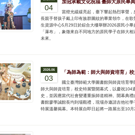
加冠承載文化祝福 臺師大原民畢
04
當燈光緩緩亮起，臺下響起熱烈掌聲，
長親手替孩子戴上印有族群圖紋的畢業領巾，在歌
生資源中心5月29日於綜合大樓舉辦2026原民小畢典「tja
「瀑布」，象徵來自不同地方的原民學子在師大相
未來。
2026.06
「為師為範：師大與師資培育」校
03
國立臺灣師範大學圖書館與師資培育學
師大與師資培育」校史特展暨開幕式，以慶祝104
史，並因應當代社會變遷重振師道精神。開幕典禮
書館廖學誠館長均到場觀禮，現場亦邀請吉他社學
特展溫馨揭幕。本特展自即日起將一路展出至10月