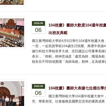
2026.06
104校慶》臺師大歡度104週年
06
出校友典範
國立臺灣師範大學於6月5日舉行104週年校慶大
一堂，一起祝賀學校104歲生日快樂。典禮中表揚
健行科技大學校長李大偉、宏巨建設公司董事長鍾
表示，「師範」精神意涵是「處世為師，職場為範
校友在不同領域實踐「為師為範」精神，足為後輩
2026.06
104校慶》臺師大表揚七位傑出學
06
國立臺灣師範大學104週年校慶大會
究、專業表現、社會服務及國際交流等的優異成果