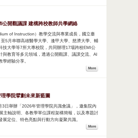
EMI公開觀議課 建構跨校教師共學網絡
dium of Instruction）教學交流與專業成長，國立臺
4月至5月串聯高雄醫學大學、逢甲大學、慈濟大學、輔
技大學等7所大專校院，共同辦理17場跨校EMI公
計與教育等多元領域，透過公開觀課、議課交流、AI
教學經驗分享。
More
大管理學院擘劃未來新藍圖
月3日舉辦「2026年管理學院共識會議」，邀集院內
發展主軸說明、各教學單位課程架構簡報，以及專題討
發展定位、特色亮點與行動方向凝聚共識。
More