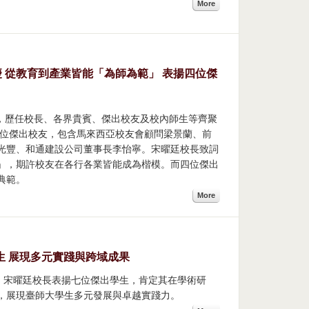
More
校慶 從教育到產業皆能「為師為範」 表揚四位傑
會，歷任校長、各界貴賓、傑出校友及校內師生等齊聚
4位傑出校友，包含馬來西亞校友會顧問梁景蘭、前
光豐、和通建設公司董事長李怡寧。宋曜廷校長致詞
」，期許校友在各行各業皆能成為楷模。而四位傑出
典範。
More
生 展現多元實踐與跨域成果
中，宋曜廷校長表揚七位傑出學生，肯定其在學術研
，展現臺師大學生多元發展與卓越實踐力。