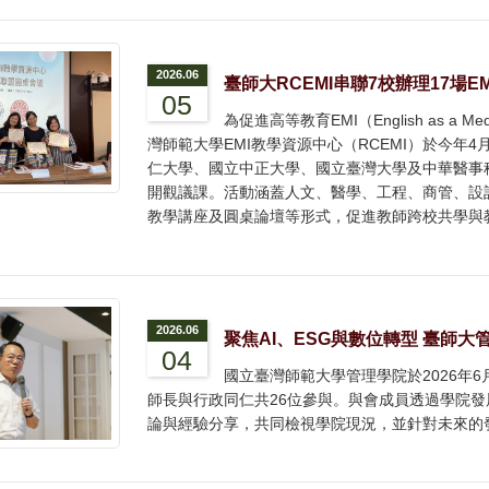
2026.06
臺師大RCEMI串聯7校辦理17場
05
為促進高等教育EMI（English as a Me
灣師範大學EMI教學資源中心（RCEMI）於今年
仁大學、國立中正大學、國立臺灣大學及中華醫事科
開觀議課。活動涵蓋人文、醫學、工程、商管、設
教學講座及圓桌論壇等形式，促進教師跨校共學與
2026.06
聚焦AI、ESG與數位轉型 臺師
04
國立臺灣師範大學管理學院於2026年6
師長與行政同仁共26位參與。與會成員透過學院
論與經驗分享，共同檢視學院現況，並針對未來的