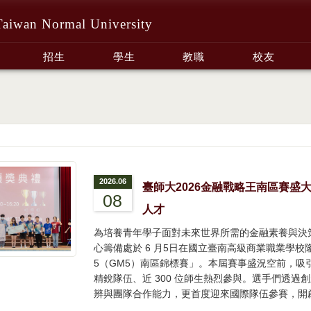
Taiwan Normal University
招生
學生
教職
校友
2026.06
臺師大2026金融戰略王南區賽盛
08
人才
為培養青年學子面對未來世界所需的金融素養與決
心籌備處於 6 月5日在國立臺南高級商業職業學校隆重舉
5（GM5）南區錦標賽」。本屆賽事盛況空前，吸引
精銳隊伍、近 300 位師生熱烈參與。選手們透
辨與團隊合作能力，更首度迎來國際隊伍參賽，開