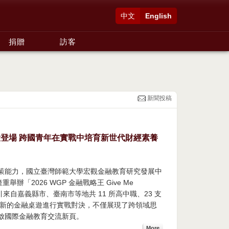
中文
English
捐贈
訪客
新聞投稿
大登場 跨國青年在實戰中培育新世代財經素養
策能力，國立臺灣師範大學宏觀金融教育研究發展中
辦「2026 WGP 金融戰略王 Give Me
來自嘉義縣市、臺南市等地共 11 所高中職、23 支
過創新的金融桌遊進行實戰對決，不僅展現了跨領域思
啟國際金融教育交流新頁。
More