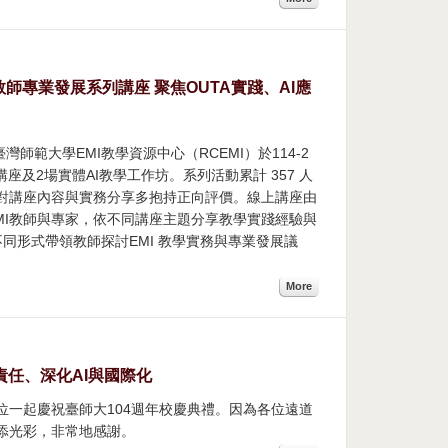
MI教師專業發展系列講座 聚焦OUTA實踐、AI應
師範大學EMI教學資源中心（RCEMI）於114-2
座及2場實體AI教學工作坊。系列活動累計 357 人
教師對講座內容與實務分享多抱持正向評價。線上講座由
EMI教師與專家，依不同講座主題分享教學實踐經驗與
同形式帶領教師探討EMI 教學實務與專業發展議
More
責任、深化AI與國際化
位一起慶祝臺師大104週年校慶典禮。因為各位遠道
添光彩，非常地感謝。