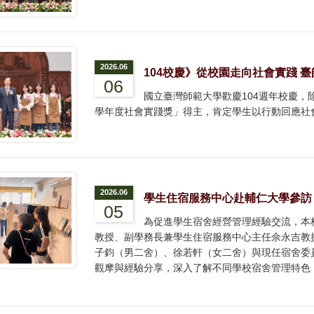
2026.06
104校慶》從校園走向社會實踐 
06
國立臺灣師範大學歡慶104週年校慶，
學年度社會實踐獎」得主，肯定學生以行動回應社
2026.06
學生住宿服務中心赴輔仁大學參訪
05
為促進學生宿舍經營管理經驗交流，本
教授、副學務長兼學生住宿服務中心主任佘永吉教授
子鈞（男二舍）、徐若軒（女二舍）與現任宿舍委
觀摩與經驗分享，深入了解不同學校宿舍管理特色