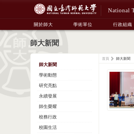
National 
:::
關於師大
學術單位
行政組織
師大新聞
首頁
師大新聞
師大新聞
學術動態
研究亮點
永續發展
師生榮耀
校務行政
校園生活