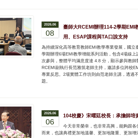
2026.06
臺師大RCEMI辦理114-2學期E
08
用、ESAP課程與TA口說支持
為持續深化高等教育教師EMI教學專業發展，國立臺灣
學期辦理6場EMI教學增能系列活動，包含4場線上講
次參與，整體平均滿意度達 4.8 分，顯示參與
RCEMI副執行長范雅筑老師主持，邀請多位跨校
專業反思。2場實體工作坊則由范老師主講，透過不
題。
2026.06
104校慶》宋曜廷校長：承擔師培
06
今天非常榮幸，也非常高興，能夠跟各
而來，也讓典禮更加地溫馨、更加地隆重、更加增