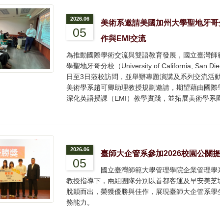
2026.06
美術系邀請美國加州大學聖地牙哥分校Ma
05
作與EMI交流
為推動國際學術交流與雙語教育發展，國立臺灣師
學聖地牙哥分校（University of California, San Di
日至3日蒞校訪問，並舉辦專題演講及系列交流活
美術學系趙可卿助理教授規劃邀請，期望藉由國際
深化英語授課（EMI）教學實踐，並拓展美術學系
2026.06
臺師大企管系參加2026校園公關
05
國立臺灣師範大學管理學院企業管理學系
教授指導下，兩組團隊分別以首都客運及早安美芝城
脫穎而出，榮獲優勝與佳作，展現臺師大企管系學
務能力。