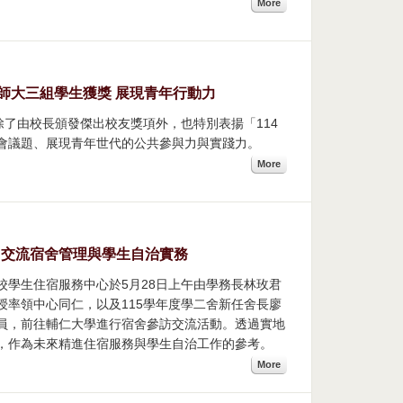
More
臺師大三組學生獲獎 展現青年行動力
除了由校長頒發傑出校友獎項外，也特別表揚「114
會議題、展現青年世代的公共參與力與實踐力。
More
 交流宿舍管理與學生自治實務
校學生住宿服務中心於5月28日上午由學務長林玫君
率領中心同仁，以及115學年度學二舍新任舍長廖
員，前往輔仁大學進行宿舍參訪交流活動。透過實地
，作為未來精進住宿服務與學生自治工作的參考。
More