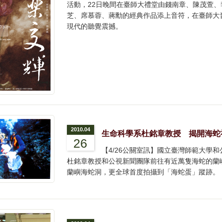
活動，22日晚間在臺師大禮堂由錢南章、陳茂萱
芝、席慕蓉、蔣勳的經典作品添上音符，在臺師大
現代的聽覺震撼。
2010.04
生命科學系杜銘章教授 揭開海蛇
26
【4/26公關室訊】國立臺灣師範大學
杜銘章教授和公視新聞團隊前往有近萬隻海蛇的蘭
蘭嶼海蛇洞，更全球首度拍攝到「海蛇蛋」蹤跡。