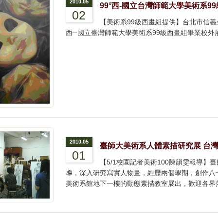
2010.05
99°西-國立台灣師範大學美術系9
02
【美術系99級西畫組提供】台北市信義
西─國立臺灣師範大學美術系99級西畫組畢業校外展(5/
2010.05
臺師大美術系人體素描研究展 台
01
【5/1校園記者美術100陳韻雯報導
導，深入研究寫實人物畫，經歷兩個學期，創作八十
美術系館地下一樓的動態素描教室展出，歡迎各界