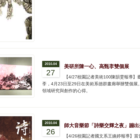
2010.04
美研所陳一心、高甄斈雙個展
27
【4/27校園記者美術100陳韻雯報
斈，4月23日至29日在美術系德群畫廊舉辦雙個
領域研究與創作的心得。
2010.04
師大音樂節「詩樂交輝之夜」蹦出
26
【4/26校園記者國文系王嬿婷報導】