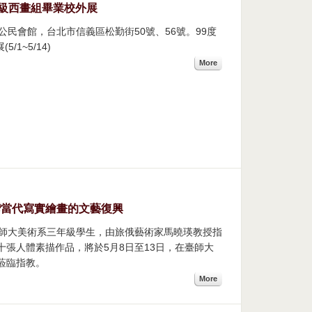
9級西畫組畢業校外展
公民會館，台北市信義區松勤街50號、56號。99度
1~5/14)
More
灣當代寫實繪畫的文藝復興
】臺師大美術系三年級學生，由旅俄藝術家馬曉瑛教授指
張人體素描作品，將於5月8日至13日，在臺師大
蒞臨指教。
More