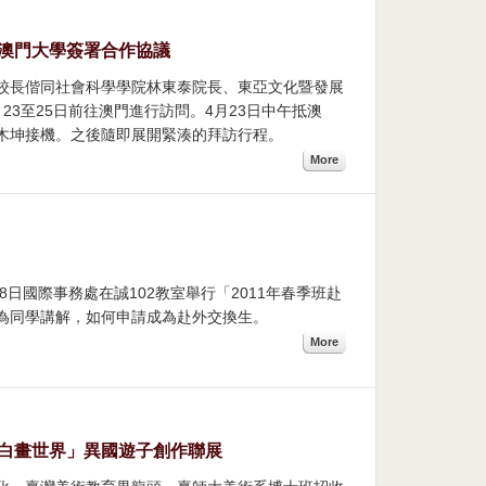
澳門大學簽署合作協議
校長偕同社會科學學院林東泰院長、東亞文化暨發展
3至25日前往澳門進行訪問。4月23日中午抵澳
木坤接機。之後隨即展開緊湊的拜訪行程。
More
28日國際事務處在誠102教室舉行「2011年春季班赴
為同學講解，如何申請成為赴外交換生。
More
白畫世界」異國遊子創作聯展