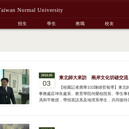
Taiwan Normal University
招生
學生
教職
校友
2010.05
東北師大來訪 兩岸文化切磋交流
03
【校園記者應華102陳緯哲報導】東北
事務處莊坤良處長、教育學院何榮桂院長、學生事
馮和平教授，帶領英語系及地理系學生，共同接待