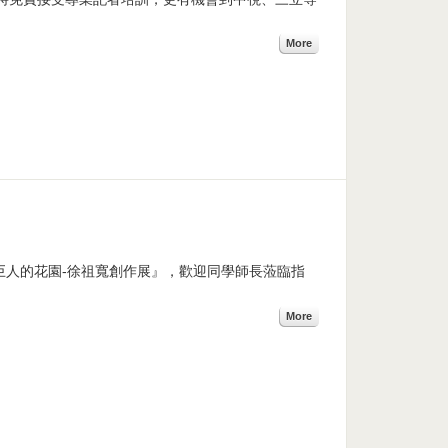
More
展出『巨人的花園-徐祖寬創作展』，歡迎同學師長蒞臨指
More