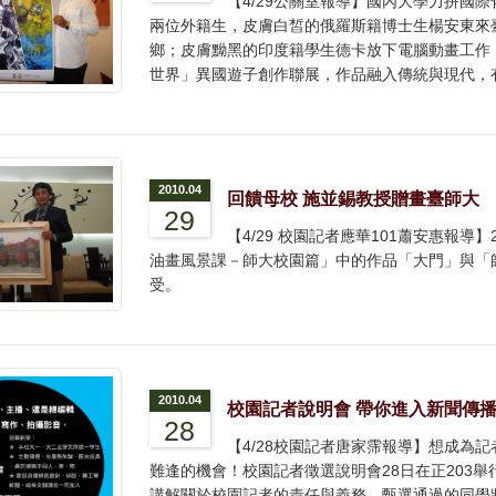
【4/29公關室報導】國內大學力拼國
兩位外籍生，皮膚白皙的俄羅斯籍博士生楊安東來
鄉；皮膚黝黑的印度籍學生德卡放下電腦動畫工作
世界」異國遊子創作聯展，作品融入傳統與現代，
2010.04
回饋母校 施並錫教授贈畫臺師大
29
【4/29 校園記者應華101蕭安惠報導
油畫風景課－師大校園篇」中的作品「大門」與「
受。
2010.04
校園記者說明會 帶你進入新聞傳
28
【4/28校園記者唐家霈報導】想成為
難逢的機會！校園記者徵選說明會28日在正203
講解關於校園記者的責任與義務，甄選通過的同學