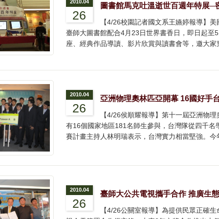
2010.04
圖書館馬克吐溫逝世百週年特展─
26
【4/26校園記者國文系王嬿婷報導】
臺師大圖書館配合4月23日世界書香日，即日起至
座、經典作品導讀、影片欣賞與讀書會等，邀大家
2010.04
亞洲物理奧林匹亞開幕 16國好手
26
【4/26侯順耀報導】第十一屆亞洲物
有16個國家地區181名師生參與，台灣隊從四千
賽計畫主持人林明瑞表示，台灣實力相當堅強。今
2010.04
臺師大公共電視攜手合作 推廣生
26
【4/26公關室報導】為提供民眾正確