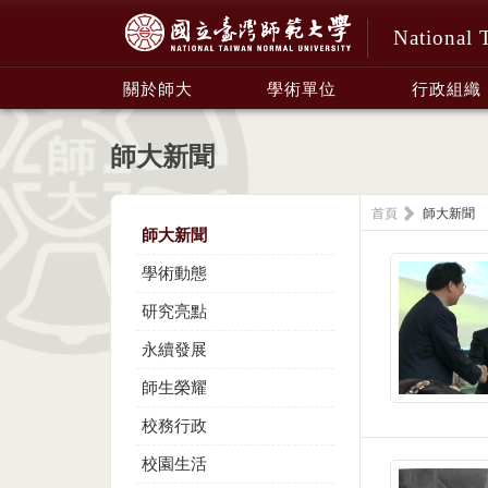
National 
:::
關於師大
學術單位
行政組織
師大新聞
首頁
師大新聞
師大新聞
學術動態
研究亮點
永續發展
師生榮耀
校務行政
校園生活