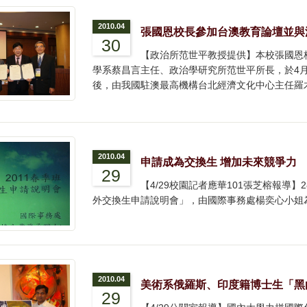
2010.04
張國恩校長參加台澳教育論壇並與
30
【政治所范世平教授提供】本校張國恩
學系蔡昌言主任、政治學研究所范世平所長，於4月2
後，由我國駐澳最高機構台北經濟文化中心主任羅
2010.04
申請成為交換生 增加未來競爭力
29
【4/29校園記者應華101張芝榕報導】
外交換生申請說明會」，由國際事務處楊奕心小姐
2010.04
美術系俄羅斯、印度籍博士生「黑
29