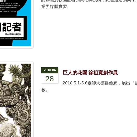
業界媒體實習。
2010.04
巨人的花園 徐祖寬創作展
28
2010.5.1-5.6臺師大德群藝廊，
教。