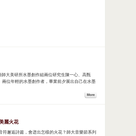
導】臺師大美研所水墨創作組兩位研究生陳一心、高甄
展。兩位年輕的水墨創作者，畢業前夕展出自己在水墨
More
美麗火花
當音符邂逅詩篇，會迸出怎樣的火花？師大音樂節系列