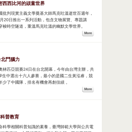
密西西比河的頑童世界
美國批判現實主義文學奠基大師馬克吐溫逝世百週年，
5月20日推出一系列活動，包含文物展覽、專題講
穿梭時空隧道，重溫馬克吐溫的幽默文學世界。
More
台北鬥腦力
理奧林匹亞競賽24日在台北開幕，今年由台灣主辦，共
名學生中選出十六人參賽，最小的是國二生黃泓睿，競
年少了中國隊，排名有機會再創佳績 。
More
態科普教育
生命科學相關科普知識的素養，臺灣師範大學與公共電