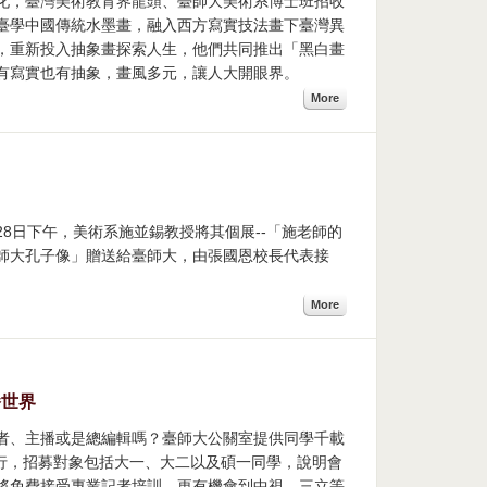
際化，臺灣美術教育界龍頭、臺師大美術系博士班招收
臺學中國傳統水墨畫，融入西方寫實技法畫下臺灣異
，重新投入抽象畫探索人生，他們共同推出「黑白畫
有寫實也有抽象，畫風多元，讓人大開眼界。
More
】28日下午，美術系施並錫教授將其個展--「施老師的
師大孔子像」贈送給臺師大，由張國恩校長代表接
More
播世界
記者、主播或是總編輯嗎？臺師大公關室提供同學千載
舉行，招募對象包括大一、大二以及碩一同學，說明會
將免費接受專業記者培訓，更有機會到中視、三立等