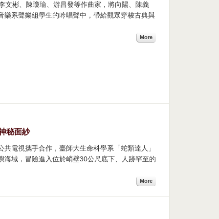
、李文彬、陳瓊瑜、游昌發等作曲家，將向陽、陳義
音樂系聲樂組學生的吟唱聲中，帶給觀眾穿梭古典與
More
神秘面紗
和公共電視攜手合作，臺師大生命科學系「蛇類達人」
嶼海域，冒險進入位於峭壁30公尺底下、人跡罕至的
More