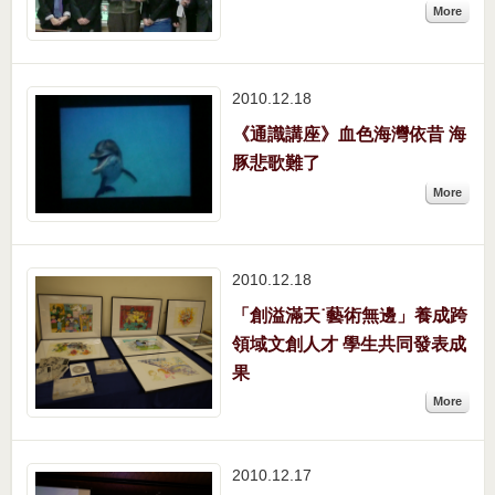
More
2010.12
18
《通識講座》血色海灣依昔 海
豚悲歌難了
More
2010.12
18
「創溢滿天˙藝術無邊」養成跨
領域文創人才 學生共同發表成
果
More
2010.12
17