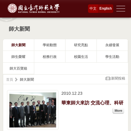
中文
English
師大新聞
師大新聞
學術動態
研究亮點
永續發展
師生榮耀
校務行政
校園生活
學生活動
師大百寶箱
新聞投稿
首頁
師大新聞
2010.12
23
華東師大來訪 交流心理、科研
More