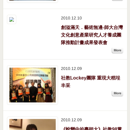
2010.12
10
創溢滿天．藝術無邊-師大台灣
文化創意產業研究人才養成團
隊推動計畫成果發表會
More
2010.12
09
社教Lockey團隊 重現大稻埕
丰采
More
2010.12
09
《蛻變中的臺師大》社教98董