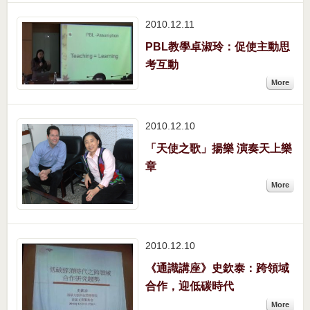
2010.12
11
PBL教學卓淑玲：促使主動思
考互動
More
2010.12
10
「天使之歌」揚樂 演奏天上樂
章
More
2010.12
10
《通識講座》史欽泰：跨領域
合作，迎低碳時代
More