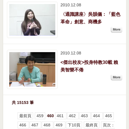
2010.12
08
〈通識講座〉吳韻儀：「藍色
革命」創意、商機多
More
2010.12
08
<傑出校友>投身特教30載 賴
美智樂不倦
More
共 15153 筆
最前頁
459
460
461
462
463
464
465
466
467
468
469
下10頁
最終頁
頁次：