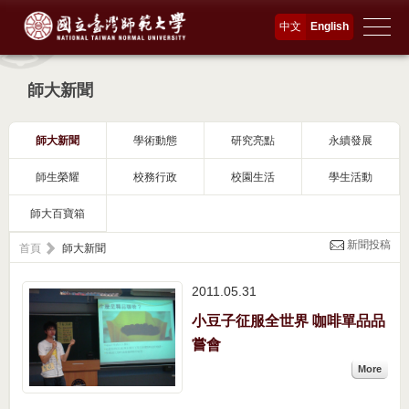
中文
English
師大新聞
師大新聞
學術動態
研究亮點
永續發展
師生榮耀
校務行政
校園生活
學生活動
師大百寶箱
新聞投稿
首頁
師大新聞
2011.05
31
小豆子征服全世界 咖啡單品品
嘗會
More