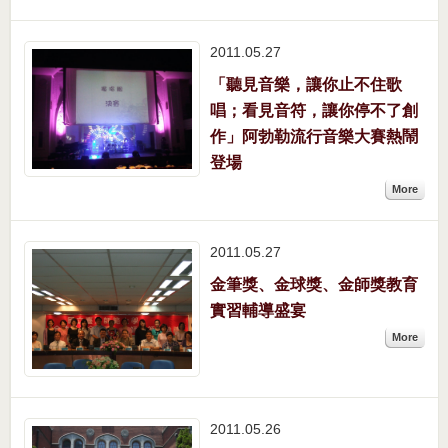
2011.05
27
「聽見音樂，讓你止不住歌
唱；看見音符，讓你停不了創
作」阿勃勒流行音樂大賽熱鬧
登場
More
2011.05
27
金筆獎、金球獎、金師獎教育
實習輔導盛宴
More
2011.05
26