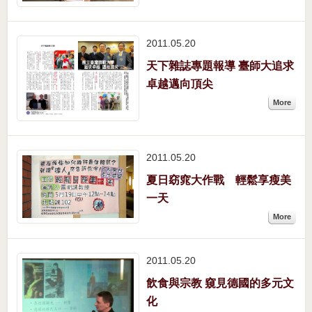
2011.05
20
天下雜誌專題報導 臺師大追求
卓越邁向頂尖
More
2011.05
20
夏日窈窕大作戰 輕鬆享瘦美
一天
More
2011.05
20
飲食與宗教 窺見德國的多元文
化