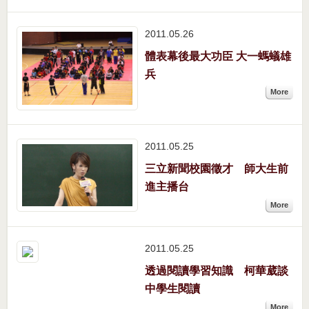
2011.05
26
體表幕後最大功臣 大一螞蟻雄
兵
More
2011.05
25
三立新聞校園徵才 師大生前
進主播台
More
2011.05
25
透過閱讀學習知識 柯華葳談
中學生閱讀
More