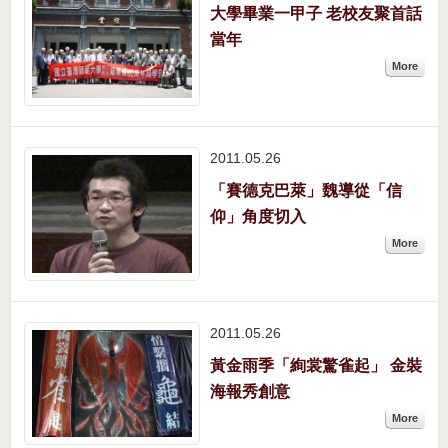
大學畢業一甲子 老校友聚首話
當年
More
2011.05
26
「賽德克巴萊」魏導從「信
仰」角度切入
More
2011.05
26
黃金雨季「絢裳驚雀起」 金裝
海報秀創意
More