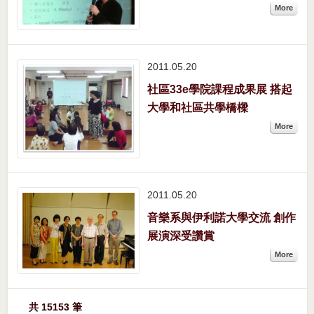
More
2011.05
20
社區33e學院課程成果展 搭起
大學和社區共學橋樑
More
2011.05
20
音樂系與伊利諾大學交流 創作
展演深受讚賞
More
共 15153 筆