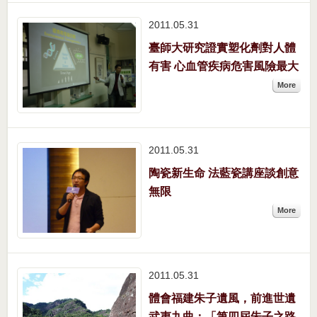
2011.05
31
臺師大研究證實塑化劑對人體
有害 心血管疾病危害風險最大
More
2011.05
31
陶瓷新生命 法藍瓷講座談創意
無限
More
2011.05
31
體會福建朱子遺風，前進世遺
武夷九曲：「第四屆朱子之路