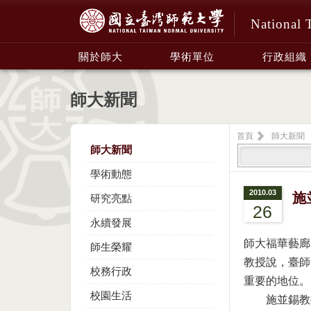
National 
:::
關於師大
學術單位
行政組織
師大新聞
首頁
師大新聞
師大新聞
學術動態
2010.03
施
研究亮點
26
永續發展
師大福華藝廊
師生榮耀
教授說，臺師
校務行政
重要的地位。
校園生活
施並錫教