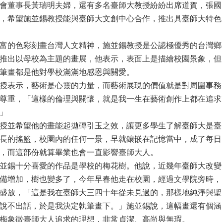
會董事長黃瑞明夫婦，還有多名臺師大教授紛紛出席道賀，張國
，希望施並錫教授能與臺師大文創中心合作，推出具臺師大特色
富的色彩刻畫台灣人文精神，施並錫教授是公認極優秀的台灣鄉
推出以母校為主題的畫展，他表示，表面上是描繪校園景象，但
筆畫都是他對學校滿滿地感恩與關愛。
授表示，藝術是心靈的力量，而藝術展現的價值就是對周圍事務
尊重，「這樣的倫理與關懷，就是我一生在藝術創作上都在追求
」
授並希望他的畫能起拋磚引玉之效，讓更多學生了解臺師大是臺
長的搖籃，校園內的任何一景，早就鑲嵌在記憶當中，成了每日
，而這部份就算畢業也會一直影響臺師大人。
並錫十分喜愛的作品是學校的梅花樹。他說，近幾年臺師大改變
備增加，樹也變多了，今年早春他走在校園，經過文學院旁時，
盛放，「這是我在臺師大三四十年從未見過的，那樣地純淨與聖
說不出話，於是我決定執筆畫下。」施並錫說，這幅畫還有個涵
梅象徵臺師大人追求的理想，非常貞潔、高尚與無瑕。