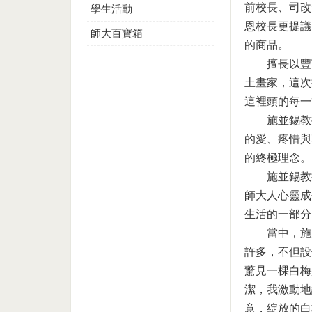
前校長、司改
學生活動
恩校長更提議
師大百寶箱
的商品。
擅長以豐
土畫家，這次
這裡頭的每一
施並錫教
的愛、疼惜與
的終極理念。
施並錫教
師大人心靈成
生活的一部分
當中，施
許多，不但設
驚見一棵白梅
潔，我激動地
意，綻放的白