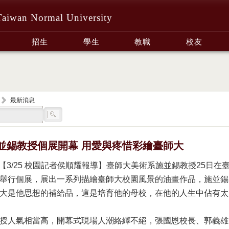
Taiwan Normal University
招生
學生
教職
校友
最新消息
並錫教授個展開幕 用愛與疼惜彩繪臺師大
【3/25 校園記者侯順耀報導】臺師大美術系施並錫教授25日在
舉行個展，展出一系列描繪臺師大校園風景的油畫作品，施並錫
大是他思想的補給品，這是培育他的母校，在他的人生中佔有太
授人氣相當高，開幕式現場人潮絡繹不絕，張國恩校長、郭義雄