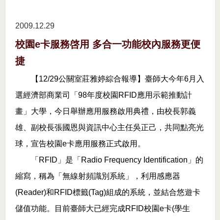
2009.12
29
校園e卡服務啓用 多合一功能校內服務更便
捷
【
12/29
公關室莊雅婷綜合報導】臺師大今年
6
月入
選經濟部商業司「
98
年度校園
RFID
應用示範推動計
畫」大學，今日舉辦應用服務啟用典禮，由校長郭義
雄、副校長張國恩與資訊中心主任吳正己，共同點亮光
球，宣告校園
e
卡應用服務正式啟用。
「
RFID
」是「
Radio Frequency Identification
」的
縮寫，稱為「無線射頻識別系統」，利用感應器
(Reader)
和
RFID
標籤
(Tag)
組成的系統，並結合悠遊卡
儲值功能。目前臺師大已經完成
RFID
校園
e
卡
(
學生