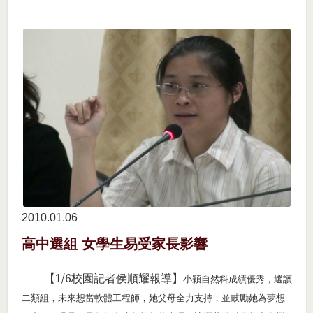
2010.01
06
高中選組 女學生易受家長影響
【
1/6
校園記者侯順耀報導】
小穎自然科成績優秀，選讀
二類組，未來想當軟體工程師，她父母全力支持，並鼓勵她為夢想