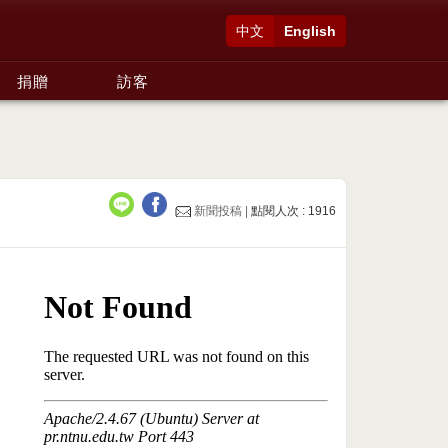
中文
English
捐贈
訪客
新聞投稿 |
點閱人次 : 1916
，
名