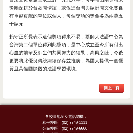
獎勵深耕於台歐間情誼，或促進台灣與歐洲間文化關係
有卓越貢獻的單位或個人，每個獎項的獎金各為兩萬五
千歐元。
賴守正所長表示這個獎項得來不易，薹師大法語中心為
台灣第二個單位得到此獎項，是中心成立至今所有付出
心血的前輩及師生們共同努力的結果，高興之餘，今後
更要將此優良傳統繼續保存並推廣，為國人提供一個優
質且具備國際觀的法語學習環境。
回上一頁
各校區地址及電話總機：
和平校區
｜
(02) 7749-1111
公館校區
｜
(02) 7749-6666