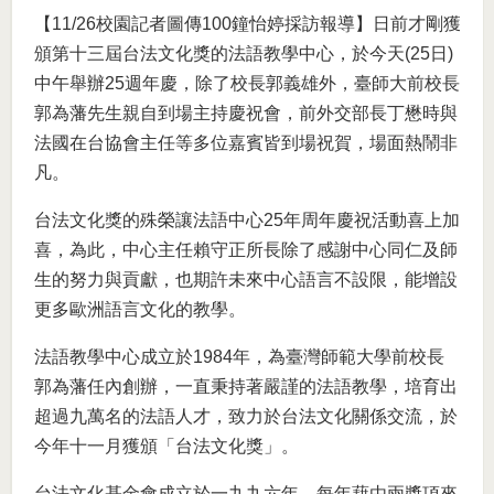
【11/26校園記者圖傳100鐘怡婷採訪報導】日前才剛獲
頒第十三屆台法文化獎的法語教學中心，於今天(25日)
中午舉辦25週年慶，除了校長郭義雄外，臺師大前校長
郭為藩先生親自到場主持慶祝會，前外交部長丁懋時與
法國在台協會主任等多位嘉賓皆到場祝賀，場面熱鬧非
凡。
台法文化獎的殊榮讓法語中心25年周年慶祝活動喜上加
喜，為此，中心主任賴守正所長除了感謝中心同仁及師
生的努力與貢獻，也期許未來中心語言不設限，能增設
更多歐洲語言文化的教學。
法語教學中心成立於1984年，為臺灣師範大學前校長
郭為藩任內創辦，一直秉持著嚴謹的法語教學，培育出
超過九萬名的法語人才，致力於台法文化關係交流，於
今年十一月獲頒「台法文化獎」。
台法文化基金會成立於一九九六年，每年藉由兩獎項來