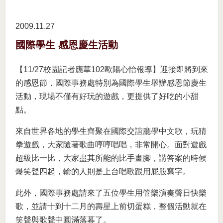
2009.11
27
國際學生 感恩慶生活動
【11/27校園記者應華102歐陽心怡報導】迎接即將到來
的感恩節，國際事務處特別為國際學生舉辦感恩節慶生
活動，現場不僅有好玩的遊戲，更提供了好吃的小甜
點。
來自世界各地的學生齊聚在國際交誼廳學中文歌，玩猜
拳遊戲，大家隨著歌曲哼哼唱唱，非常開心。面對遊戲
超級比一比，大家盡其所能的比手畫腳，講答案的時候
爆笑聲四起，輸的人則是上台唱歌跟用屁股寫字。
此外，國際事務處請來了五位學生用管樂演奏聲日快樂
歌，並請十到十二月的壽星上前切蛋糕，整個活動就在
笑聲與歌聲中圓滿落幕了。