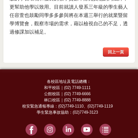
更幫助他學以致用。目前就讀人發系三年級的學生藝人
任容萱也鼓勵同學多多參與將在本週三舉行的就業暨留
學博覽會，觀察市場的需求，藉以檢視自己的不足，透
過修課加以補足。
回上一頁
各校區地址及電話總機：
和平校區
｜
(02) 7749-1111
公館校區
｜
(02) 7749-6666
林口校區
｜
(02) 7749-8888
校安緊急通報專線：
(02)7749-1110
、
(02)7749-1119
學生緊急事故協助：
(02)7749-3123