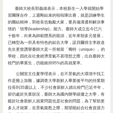
臺師大校長郭義雄表示，本校新生一入學就開始學
習團隊合作，上週剛結束的啦啦隊比賽，就是訓練學生
的團結精神，郭校長也勉勵大家，要具備溝通和解決事
情的「領導(leadership)」能力。臺師大成立迄今已六
十餘年，向來為師範體系的龍頭，近年來朝多元發展，
已轉型為一所具有特色的綜合大學，諾貝爾得主李政道
先生更曾讚譽臺師大是一所相當「獨特（unique）」的
學校，因此在社會經濟景氣不甚理想之際，出自臺師大
校門的畢業生，仍能維持95%的高就業率。
公關室主任夏學理表示，在不景氣的大環境中找工
作是難上加難，據調查大學新鮮人畢業後平均的待業期
拉長到35週以上，不少社會新鮮人踏出校門已近半年，
卻仍處於失業狀況，臺師大為國內辦學績優之大學，有
鑑於社會新鮮人就業問題也是社會的問題，為了幫助更
多人才就業，在景氣復甦之際，期望能結合社會資源力