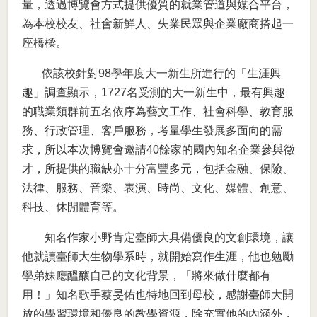
量，透過博覽會方式提供優質的就業管道與媒合平台，
為本校校友、社會新鮮人、失業民眾與企業廠商搭起一
座橋樑。
依該校針對98學年度大一新生所進行的「生涯興
趣」調查顯示，1727名受測的大一新生中，最有興趣
的職業類群前五名依序為藝文工作、社會科學、教育服
務、行政管理、客戶服務，考量學生發展多面向的需
求，所以本次博覽會邀請40餘家的國內知名企業參與徵
才，所提供的職缺亦十分富豐多元，包括金融、保險、
法律、服務、音樂、表演、時尚、文化、媒體、創意、
科技、休閒體育等。
知名作家小野肯定臺師大具備優良的文創環境，讓
他就讀臺師大生物學系時，就開始寫作生涯，他也勉勵
學弟妹應醞釀自己的文化背景，「將來做什麼都有
用！」知名歌手蔡旻佑也特地回到母校，感謝臺師大開
放的學習環境和優良的教學資源，除充實他的內涵外，