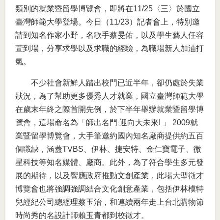
類別的就業暨留學博覽會，即將在11/25〈三〉於國立
臺灣師範大學登場。今日（11/23）記者會上，特別邀
請到知名作家小野，名歌手蔡旻佑，以及學生藝人任容
萱到場，分享求學以及求職的經驗，為職場新人加油打
氣。
不少社會新鮮人踏出校門已近半年，卻仍處於失業
狀況，為了幫助更多優秀人才就業，國立臺灣師範大學
在歲末年終之際首開先例，於下半年舉辦就業暨留學博
覽會，這場命名為「師出名門 迎向大未來! 」 2009就
業暨留學博覽會，大手筆邀約國內知名廠商提供約五百
個職缺，涵蓋TVBS、伊林、捷安特、金仁寶電子、微
星科技等知名媒體、廠商。此外，為了符合學生多元發
展的期待，以及響應政府推動文創產業，此場大型徵才
博覽會也將強調強調結合文化創意產業，包括伊林模特
兒經紀公司總經理蔡玉治，和連續兩年走上台北購物節
時尚秀的名設計師賴玉青都到校徵才。