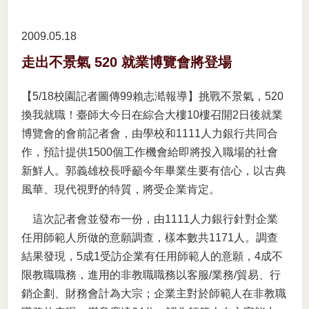
2009.05
18
走出不景氣 520 就業博覽會將登場
【5/18校園記者圖傳99賴志澔報導】挑戰不景氣，520
換我就職！臺師大今日在綜合大樓10樓召開2日後就業
博覽會的會前記者會，由學校和1111人力銀行共同合
作，預計提供1500個工作機會給即將投入職場的社會
新鮮人。郭義雄校長呼籲今年畢業生要有信心，以古典
風華、現代視野的特質，將受企業肯定。
這次記者會並發布一份，由1111人力銀行針對企業
任用師範人所做的意願調查，樣本數共1171人。調查
結果發現，5成1受訪企業有任用師範人的意願，4成不
限教職職務，進用的非教職職務以客服/業務/貿易、行
銷企劃、財務會計為大宗；企業主對於師範人在非教職