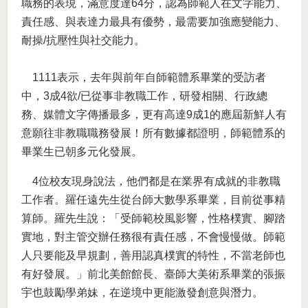
職務的表現，滿意度達64分，認為師範人在文字能力、
責任感、與表達力最具有優勢，最需要加強應變能力、
耐操/抗壓性與社交能力。
1111表示，去年與前年自師範體系畢業的受訪者
中，3成4欲/已從事非教職工作，研發相關、行政總
務、媒體文字傳播最多，更有高達9成1的應屆新鮮人有
意願往非教職職務發展！所有數據都證明，師範體系的
畢業生已朝多元化發展。
4位校友現身說法，他們都是在業界有成就的非教職
工作者。羅任遠先生從台師大數學系畢業，目前從事精
算師。羅先生說：「受師範校風影響，性格樸實、腳踏
實地，對主管交辦任務很有責任感，不會慢慢做。師範
人只要能及早規劃，善用認真樸實的特性，不當老師也
有好發展。」前北美館館長、臺師大美術系畢業的張振
宇也鼓勵學弟妹，在逆境中更能激發創意與潛力。