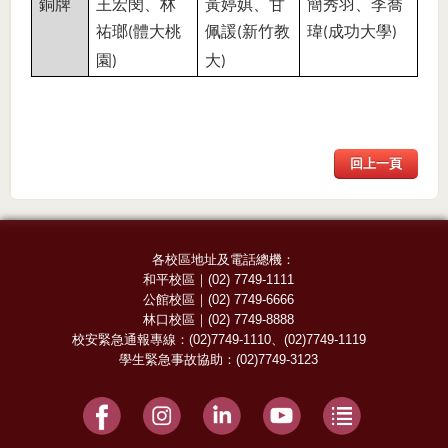
銅牌
王宏閔
、
林
黃婷娸
、
甘
簡秀羽
、
李喬
祐瑯
體大桃
佩諼
新竹教
瑋
成功大學
(
(
(
)
園
大
)
)
回上一頁
各校區地址及電話總機：
和平校區
｜
(02) 7749-1111
公館校區
｜
(02) 7749-6666
林口校區
｜
(02) 7749-8888
校安緊急通報專線：
(02)7749-1110
、
(02)7749-1119
學生緊急事故協助：
(02)7749-3123