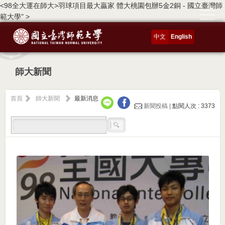
<98全大運在師大>羽球項目最大贏家 體大桃園包辦5金2銅 - 國立臺灣師
範大學" >
中文
English
師大新聞
首頁
師大新聞
最新消息
新聞投稿 |
點閱人次 : 3373