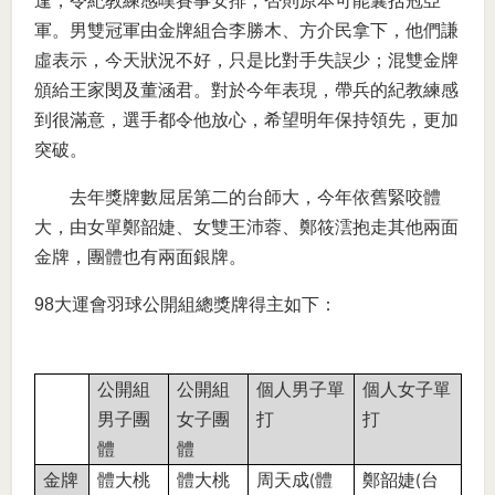
逢，令紀教練感嘆賽事安排，否則原本可能囊括冠亞
軍。男雙冠軍由金牌組合李勝木、方介民拿下，他們謙
虛表示，今天狀況不好，只是比對手失誤少；混雙金牌
頒給王家閔及董涵君。對於今年表現，帶兵的紀教練感
到很滿意，選手都令他放心，希望明年保持領先，更加
突破。
去年獎牌數屈居第二的台師大，今年依舊緊咬體
大，由女單鄭韶婕、女雙王沛蓉、鄭筱澐抱走其他兩面
金牌，團體也有兩面銀牌。
98大運會羽球公開組總獎牌得主如下：
公開組
公開組
個人男子單
個人女子單
男子團
女子團
打
打
體
體
金牌
體大桃
體大桃
周天成
體
鄭韶婕
台
(
(