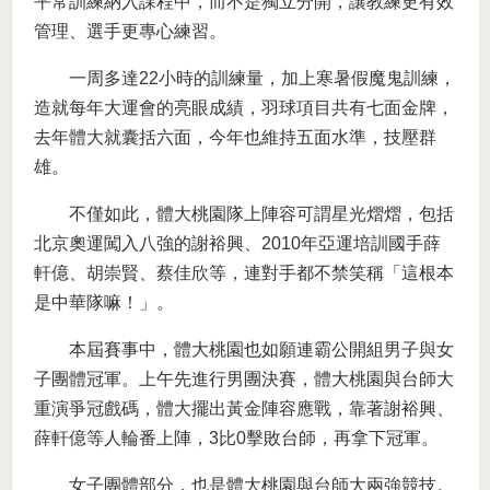
平常訓練納入課程中，而不是獨立分開，讓教練更有效
管理、選手更專心練習。
一周多達22小時的訓練量，加上寒暑假魔鬼訓練，
造就每年大運會的亮眼成績，羽球項目共有七面金牌，
去年體大就囊括六面，今年也維持五面水準，技壓群
雄。
不僅如此，體大桃園隊上陣容可謂星光熠熠，包括
北京奧運闖入八強的謝裕興、2010年亞運培訓國手薛
軒億、胡崇賢、蔡佳欣等，連對手都不禁笑稱「這根本
是中華隊嘛！」。
本屆賽事中，體大桃園也如願連霸公開組男子與女
子團體冠軍。上午先進行男團決賽，體大桃園與台師大
重演爭冠戲碼，體大擺出黃金陣容應戰，靠著謝裕興、
薛軒億等人輪番上陣，3比0擊敗台師，再拿下冠軍。
女子團體部分，也是體大桃園與台師大兩強競技。