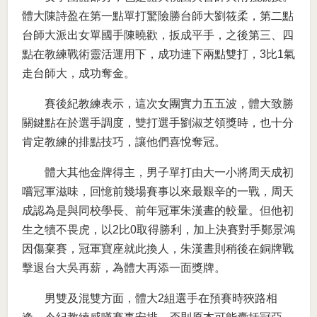
體大陳詩盈在第一點單打驚險勝台師大劉筱柔，第二點
台師大派出女單國手陳曉歡，扳成平手，之後第三、四
點在教練戰術靈活運用下，成功連下兩點雙打，3比1氣
走台師大，成功奪金。
賽後紀教練表示，這次女團實力五五波，體大致勝
關鍵點在於選手調度，雙打選手劉淑芝領獎時，也十分
肯定教練的排點技巧，讓他們喜悅奪冠。
體大其他金牌得主，男子單打由大一小將周天成初
嚐冠軍滋味，回憶前幾場賽事以來最艱辛的一戰，周天
成認為是與同校學長、前年冠軍朱漢晝的較量。但他初
生之犢不畏虎，以2比0取得勝利，加上決賽對手鄭景鴻
因傷棄賽，冠軍寶座就此換人，朱漢晝則稍後在銅牌戰
擊退台大吳再薪，為體大再添一面獎牌。
男雙及混雙方面，體大2組選手在預賽時狹路相