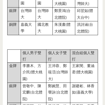
園
園
大桃園
灣師大
)
)
銀牌
台灣師
台灣師
鄭景鴻
台
邱翌如
體
(
(
大
大
北體院
大台中
)
)
銅牌
嘉義大
國北教
朱漢晝
體
洪詩涵
台
(
(
學
大
大桃園
北體院
)
)
個人男子雙
個人女子雙
混合組個人雙
打
打
打
金牌
李勝木
、
方
王沛蓉
、
鄭
王家閔
、
董涵
介民
體大桃
筱澐
台灣師
君
體大桃園
(
(
(
)
園
大
)
)
銀牌
曾敬中
、
陳
鄭婉慧
、
田
謝建彬
、
林香
宏麟
台北體
謦詠
台北體
如
嘉義大學
(
(
(
)
院
院
)
)