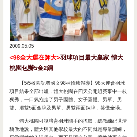
2009.05
05
<98全大運在師大>
羽球項目最大贏家 體大
桃園包辦5金2銅
【5/5校園記者國文98林怡臻報導】98大運會羽球
項目結果全部出爐，體大桃園在四天公開組賽事中一枝
獨秀，一口氣抱走了男子團體、女子團體、男單、男
雙、混雙5面金牌及男單、男雙兩面銅牌，笑傲全場。
體大桃園可說培育羽球國手的搖籃，總教練紀世清
驕傲地說，體大與其他學校最大的不同就是專業訓練，