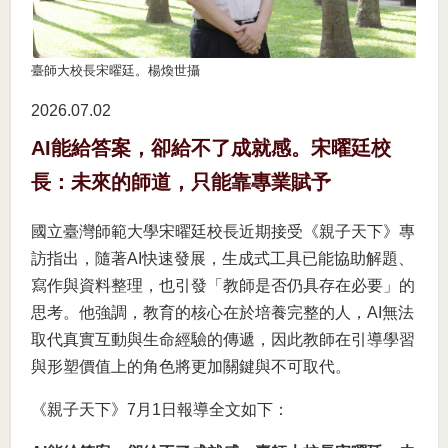
臺師大校長宋曜廷。楊煥世攝
2026.07
02
AI能給答案，卻給不了成就感。宋曜廷校
長：未來的師道，只能靠專業賦予
國立臺灣師範大學宋曜廷校長近期接受《親子天下》專
訪指出，隨著AI快速發展，生成式工具已能協助解題、
寫作與資料整理，也引發「教師是否仍具存在必要」的
思考。他強調，教育的核心在於培養完整的人，AI無法
取代真實互動與生命經驗的傳遞，因此教師在引導學習
與形塑價值上的角色將更加關鍵與不可取代。
《親子天下》7月1日報導全文如下：