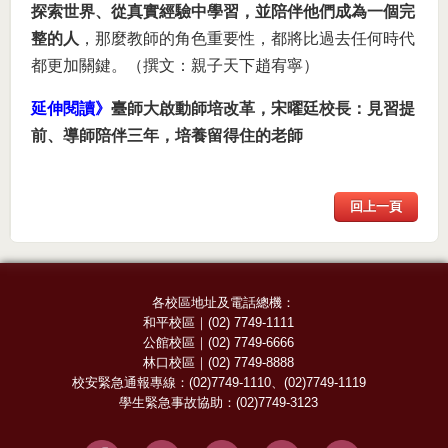
探索世界、從真實經驗中學習，並陪伴他們成為一個完
整的人
，那麼教師的角色重要性，都將比過去任何時代
都更加關鍵。（撰文：親子天下趙宥寧）
延伸閱讀》
臺師大啟動師培改革，宋曜廷校長：見習提
前、導師陪伴三年，培養留得住的老師
回上一頁
各校區地址及電話總機：
和平校區
｜
(02) 7749-1111
公館校區
｜
(02) 7749-6666
林口校區
｜
(02) 7749-8888
校安緊急通報專線：
(02)7749-1110
、
(02)7749-1119
學生緊急事故協助：
(02)7749-3123