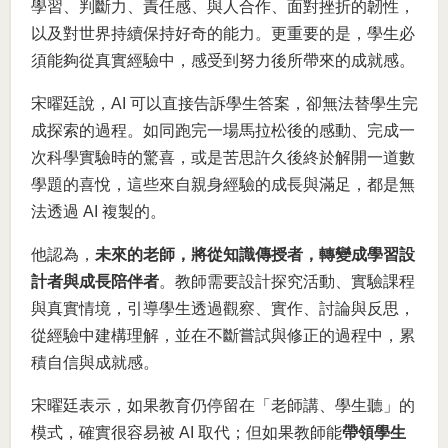
學習、判斷力、責任感、與人合作、面對挫折的韌性，
以及對世界持續保持好奇的能力。更重要的是，學生必
須能夠從真實經驗中，感受到努力後所帶來的成就感。
宋曜廷說，AI 可以直接告訴學生答案，卻無法替學生完
成探索的過程。如同跑完一場馬拉松後的感動、完成一
次科學實驗時的驚喜，或是苦思許久後終於解開一道數
學題的喜悅，這些來自親身經驗的成長與滿足，都是無
法透過 AI 複製的。
他認為，
未來的老師，將從知識傳授者，轉變成學習設
計者與成長陪伴者
。教師需要設計探究活動、實驗課程
與真實情境，引導學生透過觀察、實作、討論與反思，
從經驗中建構理解，並在不斷嘗試與修正的過程中，累
積自信與成就感。
宋曜廷表示，如果教育仍停留在「老師講、學生聽」的
模式，確實很容易被 AI 取代；但如果教師能
帶領學生