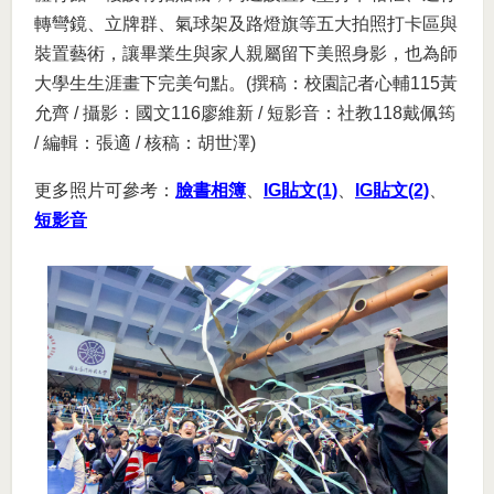
轉彎鏡、立牌群、氣球架及路燈旗等五大拍照打卡區與
裝置藝術，讓畢業生與家人親屬留下美照身影，也為師
大學生生涯畫下完美句點。(撰稿：校園記者心輔115黃
允齊 / 攝影：國文116廖維新 / 短影音：社教118戴佩筠
/ 編輯：張適 / 核稿：胡世澤)
更多照片可參考：
臉書相簿
、
IG貼文(1)
、
IG貼文(2)
、
短影音