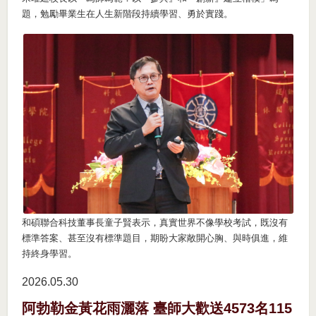
題，勉勵畢業生在人生新階段持續學習、勇於實踐。
和碩聯合科技董事長童子賢表示，真實世界不像學校考試，既沒有
標準答案、甚至沒有標準題目，期盼大家敞開心胸、與時俱進，維
持終身學習。
2026.05
30
阿勃勒金黃花雨灑落 臺師大歡送4573名115