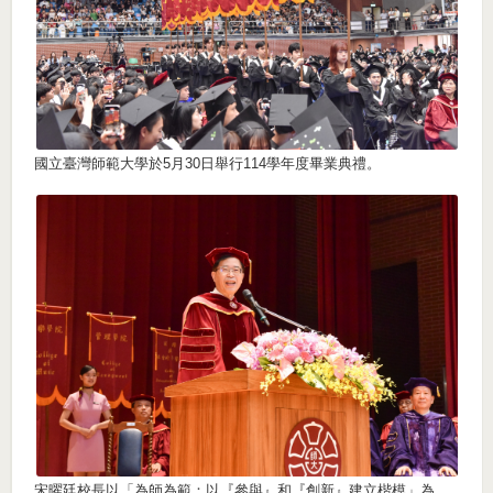
國立臺灣師範大學於5月30日舉行114學年度畢業典禮。
宋曜廷校長以「為師為範：以『參與』和『創新』建立楷模」為