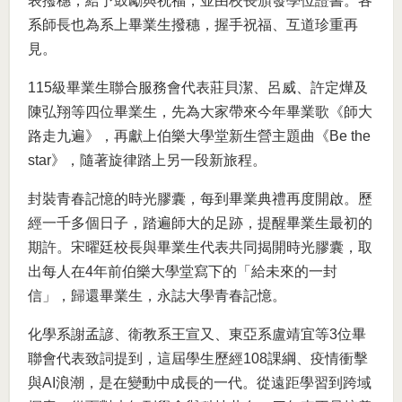
表撥穗，給予鼓勵與祝福，並由校長頒發學位證書。各
系師長也為系上畢業生撥穗，握手祝福、互道珍重再
見。
115級畢業生聯合服務會代表莊貝潔、呂威、許定燁及
陳弘翔等四位畢業生，先為大家帶來今年畢業歌《師大
路走九遍》，再獻上伯樂大學堂新生營主題曲《Be the
star》，隨著旋律踏上另一段新旅程。
封裝青春記憶的時光膠囊，每到畢業典禮再度開啟。歷
經一千多個日子，踏遍師大的足跡，提醒畢業生最初的
期許。宋曜廷校長與畢業生代表共同揭開時光膠囊，取
出每人在4年前伯樂大學堂寫下的「給未來的一封
信」，歸還畢業生，永誌大學青春記憶。
化學系謝孟諺、衛教系王宣又、東亞系盧靖宜等3位畢
聯會代表致詞提到，這屆學生歷經108課綱、疫情衝擊
與AI浪潮，是在變動中成長的一代。從遠距學習到跨域