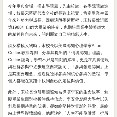
今年畢典會場一樣走學院風，先由校旗、各學院院旗進
場，校長宋曜廷代表全校師長致上祝賀，肯定畢業生四
年來的努力與成長。回顧這段學習歷程，宋校長致詞回
憶1988年自師大畢業的時光，也期盼畢業生帶著師大
的精神迎向未來，開創屬於自己的精彩人生。
談及楷模人物時，宋校長以美國認知心理學家Allan
Collins教授為例，分享其提出的「情境認知」理論。
Collins認為，學習不只是知識的累積，更是在真實情境
與社群參與中逐步建立自我認同，「參與創造認同」正
是其重要理念。透過從邊緣參與到核心參與的歷程，每
個人都能在實踐中找到自己的定位與價值。
此外，宋校長也引用國際知名導演李安的生命故事，勉
勵畢業生面對挫折時保持信念。李安曾歷經大學考試失
利及長期待業的低潮，卻始終堅持對電影的熱愛，最終
站上世界影壇巔峰。他所說的「人生不能像做菜，把所