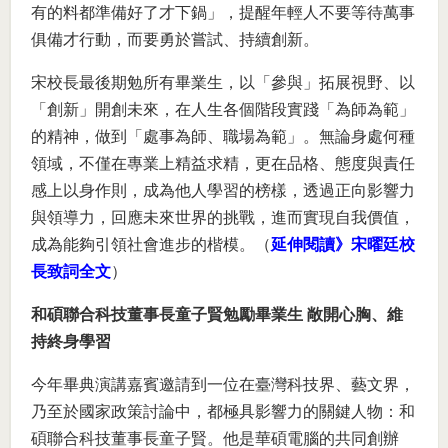
有的料都準備好了才下鍋」，提醒年輕人不要等待萬事
俱備才行動，而要勇於嘗試、持續創新。
宋校長最後期勉所有畢業生，以「參與」拓展視野、以
「創新」開創未來，在人生各個階段實踐「為師為範」
的精神，做到「處事為師、職場為範」。無論身處何種
領域，不僅在專業上精益求精，更在品格、態度與責任
感上以身作則，成為他人學習的榜樣，透過正向影響力
與領導力，回應未來世界的挑戰，進而實現自我價值，
成為能夠引領社會進步的楷模。（
延伸閱讀》宋曜廷校
長致詞全文
）
和碩聯合科技董事長童子賢勉勵畢業生 敞開心胸、維
持終身學習
今年畢典演講嘉賓邀請到一位在臺灣科技界、藝文界，
乃至於國家政策討論中，都極具影響力的關鍵人物：和
碩聯合科技董事長童子賢。他是華碩電腦的共同創辦