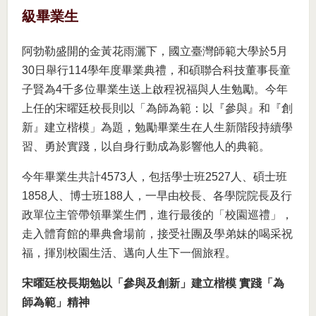
級畢業生
阿勃勒盛開的金黃花雨灑下，國立臺灣師範大學於5月
30日舉行114學年度畢業典禮，和碩聯合科技董事長童
子賢為4千多位畢業生送上啟程祝福與人生勉勵。今年
上任的宋曜廷校長則以「為師為範：以『參與』和『創
新』建立楷模」為題，勉勵畢業生在人生新階段持續學
習、勇於實踐，以自身行動成為影響他人的典範。
今年畢業生共計4573人，包括學士班2527人、碩士班
1858人、博士班188人，一早由校長、各學院院長及行
政單位主管帶領畢業生們，進行最後的「校園巡禮」，
走入體育館的畢典會場前，接受社團及學弟妹的喝采祝
福，揮別校園生活、邁向人生下一個旅程。
宋曜廷校長期勉以「參與及創新」建立楷模 實踐「為
師為範」精神