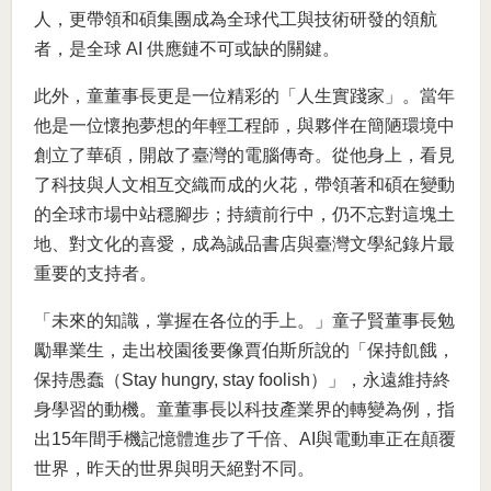
人，更帶領和碩集團成為全球代工與技術研發的領航
者，是全球 AI 供應鏈不可或缺的關鍵。
此外，童董事長更是一位精彩的「人生實踐家」。當年
他是一位懷抱夢想的年輕工程師，與夥伴在簡陋環境中
創立了華碩，開啟了臺灣的電腦傳奇。從他身上，看見
了科技與人文相互交織而成的火花，帶領著和碩在變動
的全球市場中站穩腳步；持續前行中，仍不忘對這塊土
地、對文化的喜愛，成為誠品書店與臺灣文學紀錄片最
重要的支持者。
「未來的知識，掌握在各位的手上。」童子賢董事長勉
勵畢業生，走出校園後要像賈伯斯所說的「保持飢餓，
保持愚蠢（Stay hungry, stay foolish）」，永遠維持終
身學習的動機。童董事長以科技產業界的轉變為例，指
出15年間手機記憶體進步了千倍、AI與電動車正在顛覆
世界，昨天的世界與明天絕對不同。