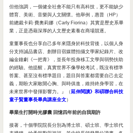
但他強調，一個健全社會不能只有高科技，更不能缺少
體育、美術、音樂與人文關懷。他舉例，惠普（HP）
前總裁卡莉·費奧莉娜（Carly Fiorina）其實是歷史系畢
業，正是憑藉深厚的人文歷史素養在商場競逐。
童董事長也分享自己多年來隱身於科技背後，以個人身
分支持誠品書店、創辦目宿媒體拍攝文學家紀錄片、改
編金鐘劇《一把青》，並長年投身移工文學與弱勢扶助
的經驗。他提醒，真實世界不像學校考試，既沒有標準
答案、甚至沒有標準題目，題目與答案都需要自己去定
義，期盼大家敞開心胸、與時俱進，維持終身學習，在
未來世界中發揮影響力。』（
延伸閱讀》和碩聯合科技
童子賢董事長畢典講座全文
）
畢業生打開時光膠囊 回憶四年前的自我期許
接著，十個學院院長分別為博士班、碩士班、學士班代