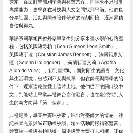
探索，從面對未知到學會與科技共存，四年來不只培養
專業能力，更學會在科技與人文之間找到平衡。他們也
分享社團、活動與同儕陪伴帶來的深刻回憶，逐漸累積
自信與勇氣。
華語系國華組四位外籍畢業生則分享來臺求學的心路歷
程，包括英國籍司柏（Beau Simeon Leon Smith）、
英國籍丁遠（Christian James Bennett）、法國籍肅艾
蓮（Solenn Hallegouet）、荷蘭籍達艾莉（Agatha
Alida de Vries），初到臺灣時，面對陌生的語言、文化
與生活環境，曾感到不安與孤單，但在師長與同學的陪
伴下，逐漸適應並愛上這片土地。他們從不敢開口說中
文，到能站上畢業典禮舞台自信發言，也在臺灣找到人
生的新方向與「第二個家」。
典禮尾聲，畢業生齊唱校歌，唱出對臺師大的情感，銘
記校園光景與誠正勤樸校訓。場外活動同樣精彩豐富，
體育館一樓設有拍貼機，周邊設置大型打卡相框、迷你