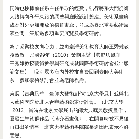
同時也接棒前任系主任爭取的經費，執行將系大門從師
大路轉向和平東路的調整與庭院設計整建。美術系畫廊
成為對外更加開放的德群畫廊，並成為臺北重要藝術展
演空間，策展過多項重要展覽及學術研討。
為了凝聚校友向心力，並向臺灣美術教育大師王秀雄教
授致敬，民國99年（2010）策劃主辦【典範與風華：
王秀雄教授藝術教學與研究成就國際學術研討會並出版
論文集】。吸引眾多海內外校友自費回到臺師大美術
系，參加學術研討會並為老師祝壽。
策展【古典風華：臺師大藝術創作北京大學展】並與北
大藝術學院於北大合辦藝術鑑定研討會。（北京大學
_2012）當時在北京大學展出的師大典藏與教授畫作，
還發生朱德群作品〈蔣介石畫像〉，在開幕時被不見後
再掛出的情事，北京大學藝術學院院長還因此表示不好
意思。