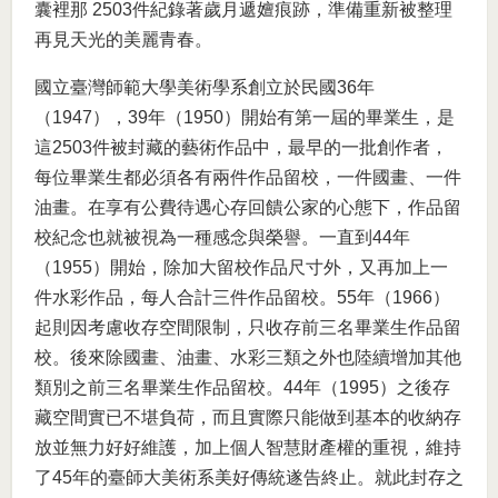
囊裡那 2503件紀錄著歲月遞嬗痕跡，準備重新被整理
再見天光的美麗青春。
國立臺灣師範大學美術學系創立於民國36年
（1947），39年（1950）開始有第一屆的畢業生，是
這2503件被封藏的藝術作品中，最早的一批創作者，
每位畢業生都必須各有兩件作品留校，一件國畫、一件
油畫。在享有公費待遇心存回饋公家的心態下，作品留
校紀念也就被視為一種感念與榮譽。一直到44年
（1955）開始，除加大留校作品尺寸外，又再加上一
件水彩作品，每人合計三件作品留校。55年（1966）
起則因考慮收存空間限制，只收存前三名畢業生作品留
校。後來除國畫、油畫、水彩三類之外也陸續增加其他
類別之前三名畢業生作品留校。44年（1995）之後存
藏空間實已不堪負荷，而且實際只能做到基本的收納存
放並無力好好維護，加上個人智慧財產權的重視，維持
了45年的臺師大美術系美好傳統遂告終止。就此封存之