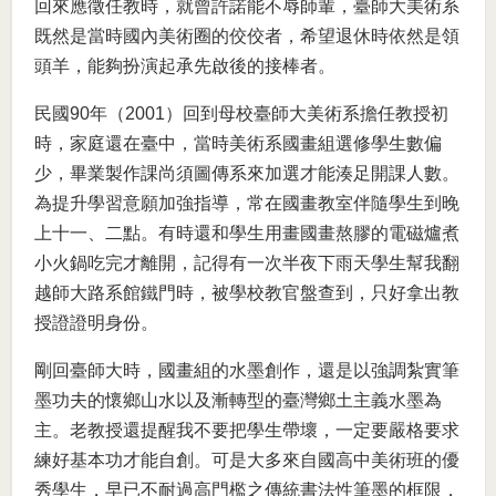
回來應徵任教時，就曾許諾能不辱師輩，臺師大美術系
既然是當時國內美術圈的佼佼者，希望退休時依然是領
頭羊，能夠扮演起承先啟後的接棒者。
民國90年（2001）回到母校臺師大美術系擔任教授初
時，家庭還在臺中，當時美術系國畫組選修學生數偏
少，畢業製作課尚須圖傳系來加選才能湊足開課人數。
為提升學習意願加強指導，常在國畫教室伴隨學生到晚
上十一、二點。有時還和學生用畫國畫熬膠的電磁爐煮
小火鍋吃完才離開，記得有一次半夜下雨天學生幫我翻
越師大路系館鐵門時，被學校教官盤查到，只好拿出教
授證證明身份。
剛回臺師大時，國畫組的水墨創作，還是以強調紮實筆
墨功夫的懷鄉山水以及漸轉型的臺灣鄉土主義水墨為
主。老教授還提醒我不要把學生帶壞，一定要嚴格要求
練好基本功才能自創。可是大多來自國高中美術班的優
秀學生，早已不耐過高門檻之傳統書法性筆墨的框限，