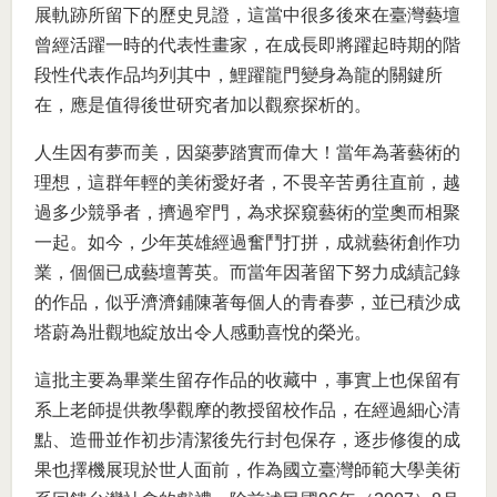
展軌跡所留下的歷史見證，這當中很多後來在臺灣藝壇
曾經活躍一時的代表性畫家，在成長即將躍起時期的階
段性代表作品均列其中，鯉躍龍門變身為龍的關鍵所
在，應是值得後世研究者加以觀察探析的。
人生因有夢而美，因築夢踏實而偉大！當年為著藝術的
理想，這群年輕的美術愛好者，不畏辛苦勇往直前，越
過多少競爭者，擠過窄門，為求探窺藝術的堂奧而相聚
一起。如今，少年英雄經過奮鬥打拼，成就藝術創作功
業，個個已成藝壇菁英。而當年因著留下努力成績記錄
的作品，似乎濟濟鋪陳著每個人的青春夢，並已積沙成
塔蔚為壯觀地綻放出令人感動喜悅的榮光。
這批主要為畢業生留存作品的收藏中，事實上也保留有
系上老師提供教學觀摩的教授留校作品，在經過細心清
點、造冊並作初步清潔後先行封包保存，逐步修復的成
果也擇機展現於世人面前，作為國立臺灣師範大學美術