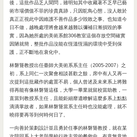
後，這批作品乏人聞問，雖明知其中收藏著不乏早已藝
術市場價值不菲的珍貴真跡，只因鴕鳥心態，沒人敢於
真正正視此中因維護不善作品多少毀敗之事。也知道今
日不做，越晚處理將會越來越難以彌補日漸損毀的事
實，因為她所處的美術系館306教室這個存放空間確實
因陋就簡，整批作品沒能在恆溫恆濕的環境中受到保
護，正不斷地在衰化中。
林磐聳教授出任臺師大美術系系主任（2005-2007）之
初，系上同仁一次聚會相談甚歡之餘，席中有人又再一
次提到這批藏作的處置不易，個人曾述及未來系上將難
得再能有像林磐聳這樣，大學一畢業就留校當助教，一
直當到教授系主任，且能鉅細靡遺瞭解這麼多系上點點
滴滴掌故者，如果林磐聳當系主任時也沒能處理，就不
曉得要再等到何時何日了。
一向善於策劃設計並且勇於任事的林磐聳教授，就在某
次陪同系上大老與學校行政主管的餐敘中，有意無意地