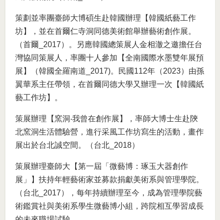
策劃並率團臺師大博碩生赴韓國辦理【韓國紙藝工作
坊】，並在首爾仁寺洞同德美術館舉辦藝術創作展。
（首爾_2017）。另應韓國總策展人金相澈之邀擔任台
灣協同策展人，率團十人參加【全南國際水墨雙年展預
展】（韓國全羅南道_2017)。民國112年（2023）由孫
翼華系主任帶領，在首爾同德大學又辦理一次【韓國紙
藝工作坊】。
策展辦理【窯洞‧我曾在創作展】，率師大博士生赴陝
北窯洞生活體驗營，進行采風工作坊寫生的活動，畫作
展出於台北誠空間。（台北_2018）
策展辦理臺師大【第一屆「微藝博：琢玉大器創作
展」】扶持年輕藝術家並募款捐獻美術系與管理學院。
（台北_2017），每年持續辦理至今，成為管理學院藝
術鑑賞社與美術系學生微藝博小組，跨院相互學習成長
的未來職場試驗。