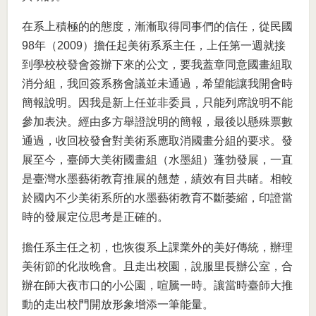
在系上積極的的態度，漸漸取得同事們的信任，從民國
98年（2009）擔任起美術系系主任，上任第一週就接
到學校校發會簽辦下來的公文，要我蓋章同意國畫組取
消分組，我回簽系務會議並未通過，希望能讓我開會時
簡報說明。因我是新上任並非委員，只能列席說明不能
參加表決。經由多方舉證說明的簡報，最後以懸殊票數
通過，收回校發會對美術系應取消國畫分組的要求。發
展至今，臺師大美術國畫組（水墨組）蓬勃發展，一直
是臺灣水墨藝術教育推展的翹楚，績效有目共睹。相較
於國內不少美術系所的水墨藝術教育不斷萎縮，印證當
時的發展定位思考是正確的。
擔任系主任之初，也恢復系上課業外的美好傳統，辦理
美術節的化妝晚會。且走出校園，說服里長辦公室，合
辦在師大夜市口的小公園，喧騰一時。讓當時臺師大推
動的走出校門開放形象增添一筆能量。