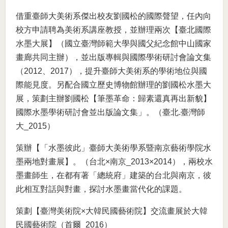
借重臺師大美術系傑出校友劉國松的國際聲望，任內向
校方申請聘為美術系講座教授，並辦理兩次【臺北國際
水墨大展】（國立臺灣師範大學與國父紀念館中山國家
畫廊共同主辦），並出版專輯與國際學術研討會論文集
（2012、2017），提升臺師大美術系的學術地位與國
際能見度。另配合國立歷史博物館辦理的劉國松水墨大
展，策劃主辦劉國松【筆墨革命：歸素還真再出新貌】
國際水墨學術研討會並出版論文集」。（臺北.臺灣師
大_2015）
策辦【「水墨彼此」臺師大美術學系暨南京藝術學院水
墨兩地對畫展】。（台北×南京_2013×2014），兩校水
墨畫師生，在都有著「總統府」建築的台北與南京，彼
此相互對話與對畫，探討水墨畫當代化的課題。
策劃【臺灣美術院×大韓民國藝術院】交流畫展於大韓
民國藝術院（首爾_2016）