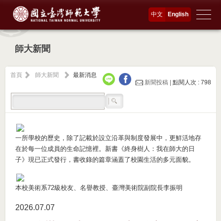
中文
English
師大新聞
首頁
師大新聞
最新消息
新聞投稿 |
點閱人次 : 798
一所學校的歷史，除了記載於設立沿革與制度發展中，更鮮活地存
在於每一位成員的生命記憶裡。新書《終身樹人：我在師大的日
子》現已正式發行，書收錄的篇章涵蓋了校園生活的多元面貌。
本校美術系72級校友、名譽教授、臺灣美術院副院長李振明
2026.07
07