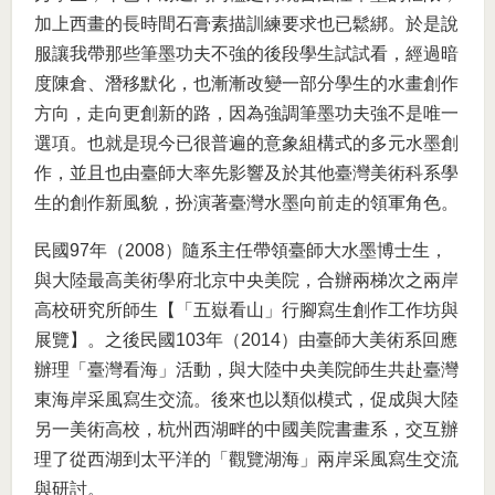
加上西畫的長時間石膏素描訓練要求也已鬆綁。於是說
服讓我帶那些筆墨功夫不強的後段學生試試看，經過暗
度陳倉、潛移默化，也漸漸改變一部分學生的水畫創作
方向，走向更創新的路，因為強調筆墨功夫強不是唯一
選項。也就是現今已很普遍的意象組構式的多元水墨創
作，並且也由臺師大率先影響及於其他臺灣美術科系學
生的創作新風貌，扮演著臺灣水墨向前走的領軍角色。
民國97年（2008）隨系主任帶領臺師大水墨博士生，
與大陸最高美術學府北京中央美院，合辦兩梯次之兩岸
高校研究所師生【「五嶽看山」行腳寫生創作工作坊與
展覽】。之後民國103年（2014）由臺師大美術系回應
辦理「臺灣看海」活動，與大陸中央美院師生共赴臺灣
東海岸采風寫生交流。後來也以類似模式，促成與大陸
另一美術高校，杭州西湖畔的中國美院書畫系，交互辦
理了從西湖到太平洋的「觀覽湖海」兩岸采風寫生交流
與研討。