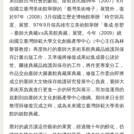
系回饋台灣社會的獻禮。除前述民國96年（2007）8月
假國立臺灣美術館舉辦的「臺灣美術種子」展覽外，復
於97年（2008）3月假國立歷史博物館舉辦「時空與高
度」展覽、97年9月假高雄市立美術館舉辦「養成‧形塑
－臺師大典藏v.s高美館典藏」展覽。今年（2009）續
由國立臺灣師範大學文化創藝產學中心（中心主任為林
磐聳教授）再度執行的臺師大美術系館典藏品維護與保
存計畫出版工作，又準備將修復成果結集成冊公諸於
世。爾後典藏品維護與保存的工作，將作更專業分工，
作品交由臺師大圖書館典藏庫典藏，修復工作委由即將
成立的臺師大文物保存維護研究發展中心負責，臺師大
美術系負責進行更進一步的研究與展示，而加值運用的
規劃則由臺師大文化創藝產學中心擔綱。期待來日全部
整理與修復完成之時，成為未來國立臺灣師範大學美術
館的鎮館典藏。
塵封的歲月讓這些藝術的果實，經過幾十年的醇化，彷