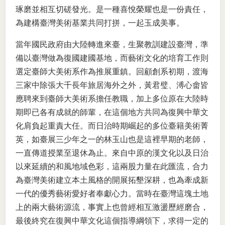
琢磨並相互切磋發光。是一種喜悅榮耀也是一份責任，
為建構臺灣美術基業共同打拼，一起玉成美事。
當年國民政府由大陸轉進來臺，生聚教訓建設臺灣，準
備以臺灣做為復國建國基地，而藝術文化的培育工作則
選定臺師大美術系作為推展重鎮。回顧創系初期，渡海
三家中除張大千長年旅居海外之外，黃君璧、溥心畬皆
應聘來到臺師大美術系擔任教職，加上多位原在大陸時
期即已各有成就的師輩，在這個地方共同為復興中華文
化肩負起重責大任。而日治時期崛起的多位臺籍美術菁
英，如臺展三少年之一的林玉山也是這裡早期的老師，
一直傳道授業至退休為止。來自中原的漢文化以及日治
以來延續的和風地域色彩，這兩股力量在此匯流，合力
為臺灣美術建立本土風格的開展拓墾深耕，也為牽成新
一代的優秀藝術愛好者奉獻心力。當時在臺灣這塊土地
上的兩大藝術源流，事實上也曾經相互激盪歷經磨合，
最後終究在復興中華文化這個指導綱領下，求得一定的