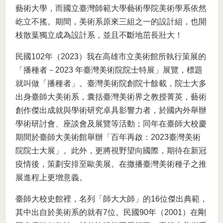
藝術大學，而國立臺灣師範大學藝術學院美術學系依然
屹立不搖。期間，美術系原來三組之一的設計組，也開
枝散葉獨立成為設計系，並且不斷地茁長壯大！
民國102年（2023）我在高雄市立美術館所執行策展的
「播種者－2023 年臺灣美術院院士特展」展覽，標題
就叫做「播種者」。臺灣美術院創院十餘載，院士大多
出身臺師大美術系，囊括臺灣美術界之教授菁英，藝術
創作傑出成就與學術研究卓具影響力者，於國內外舉辦
學術研討會、座談會及展覽等活動；同年在臺師大校慶
期間於臺師大美術館舉辦「百年再啟：2023臺灣美術
院院士大展」。此外，更將視野望向國際，期待在新冠
疫情後，策劃安排至歐美展。在撒播臺灣美術種子之推
展進程上更增意義。
臺師大校史館裡，名列「師大大師」的16位傑出典範，
其中出自於美術系的就有7位。民國90年（2001）在剛