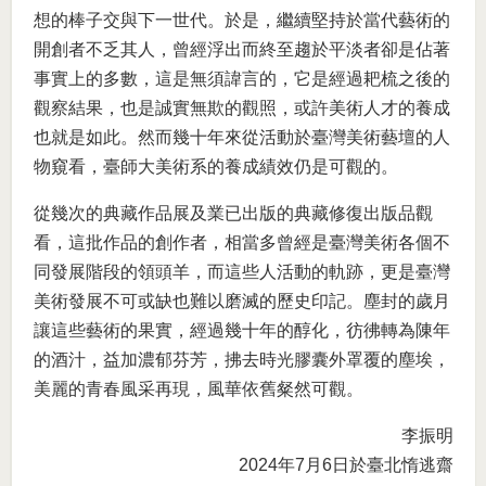
想的棒子交與下一世代。於是，繼續堅持於當代藝術的
開創者不乏其人，曾經浮出而終至趨於平淡者卻是佔著
事實上的多數，這是無須諱言的，它是經過耙梳之後的
觀察結果，也是誠實無欺的觀照，或許美術人才的養成
也就是如此。然而幾十年來從活動於臺灣美術藝壇的人
物窺看，臺師大美術系的養成績效仍是可觀的。
從幾次的典藏作品展及業已出版的典藏修復出版品觀
看，這批作品的創作者，相當多曾經是臺灣美術各個不
同發展階段的領頭羊，而這些人活動的軌跡，更是臺灣
美術發展不可或缺也難以磨滅的歷史印記。塵封的歲月
讓這些藝術的果實，經過幾十年的醇化，彷彿轉為陳年
的酒汁，益加濃郁芬芳，拂去時光膠囊外罩覆的塵埃，
美麗的青春風采再現，風華依舊粲然可觀。
李振明
2024年7月6日於臺北惰逃齋