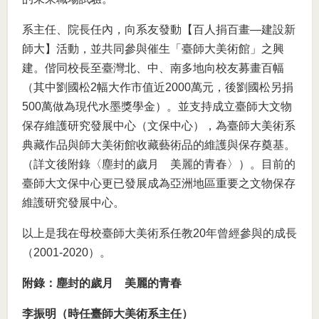
系主任、院長任內，向系友發動【百人捐百畫―建設新
師大】活動，並共同參與催生「臺師大美術館」之興
建。偕同校長至臺灣北、中、南多地向校友募畫百幅
（其中劉國松2幅大作市值近2000萬元，後劉國松另捐
500萬做為現代水墨獎學金）。並支持成立臺師大文物
保存維護研究發展中心（文保中心），為臺師大美術系
典藏作品與師大美術館收藏藝術品的維護與保存奠基。
（詳文後附錄〈塵封的歲月 美麗的青春〉）。目前的
臺師大文保中心更已發展成為亞洲地區重要之文物保存
維護研究發展中心。
以上是我在母校臺師大美術系任教20年曾經參與的成長
（2001-2020）。
附錄：塵封的歲月 美麗的青春
李振明（時任臺師大美術系主任）