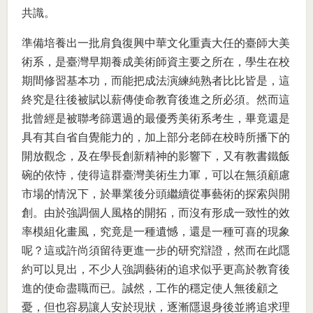
共識。
準備培養出一批肩負復興中華文化重責大任的臺師大美
術系，是臺灣早期養成美術師資主要之所在，學生在校
期間修習基本功，而能把成法演練純熟者比比皆是，這
終究是往後被賦以薪傳使命教育後進之所必須。然而這
批曾經是被聯考篩選過的最優秀美術系考生，畢竟還是
具有其自省自覺能力的，加上部分老師在校時所播下的
開放觀念，及在學長創新精神的影響下，又有教書鐵飯
碗的依恃，使得這群臺灣美術生力軍，可以在無須顧慮
市場的情況下，於畢業後分頭繼續從事藝術的探索與開
創。由於強調個人風格的開拓，而沒有形成一致性的效
率模組化畫風，究竟是一種遺憾，還是一種可喜的現象
呢？這或許尚須留待更進一步的研究辯證，然而在此隱
約可以見出，不少人強調藝術的追求似乎更高於教育後
進的使命盡職而已。誠然，工作的穩定使人無後顧之
憂，但也容易讓人安於現狀，逐漸隱退身後並將追求理