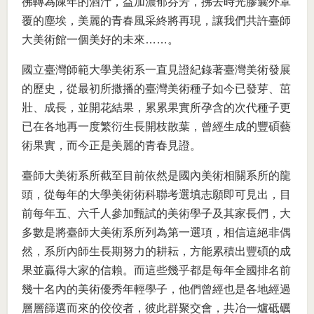
彿轉為陳年的酒汁，益加濃郁芬芳，拂去時光膠囊外罩
覆的塵埃，美麗的青春風采終將再現，讓我們共許臺師
大美術館一個美好的未來……。
國立臺灣師範大學美術系一直見證紀錄著臺灣美術發展
的歷史，從最初所撒播的臺灣美術種子如今已發芽、茁
壯、成長，並開花結果，累累果實所孕含的次代種子更
已在各地再一度繁衍生長開枝散葉，曾經生成的豐碩藝
術果實，而今正是美麗的青春見證。
臺師大美術系所截至目前依然是國內美術相關系所的龍
頭，從每年的大學美術術科聯考選填志願即可見出，目
前每年五、六千人參加甄試的美術學子及其家長們，大
多數是將臺師大美術系所列為第一選項，相信這絕非偶
然，系所內師生長期努力的耕耘，方能累積出豐碩的成
果並贏得大家的信賴。而這些幾乎都是每年全國排名前
幾十名內的美術優秀年輕學子，他們曾經也是各地經過
層層篩選而來的佼佼者，彼此群聚交會，共冶一爐砥礪