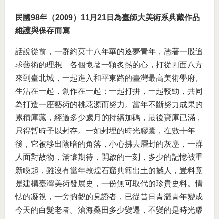
民國98年（2009）11月21日為臺師大美術系典藏作品
維護與保存而寫
話說從前，一群約莫十八年華的逐夢青年，憑著一股追
求藝術的理想，各個懷著一顆炙熱的心，打從四面八方
來到臺北城，一起進入和平東路的臺灣最高美術學府。
生活在一起，創作在一起；一起打拼，一起較勁，共同
為打造一座藝術的桃花源而努力。當年不斷努力成果的
累積庫藏，經過多少歲月的持續加碼，最後寶庫已滿，
只得暫時予以封存。一如封埋的時光膠囊，在數十年
後，它被移出陰暗的角落，小心拂去層封的灰塵，一群
人面對故物，滿懷期待，開啟的一刻，多少的記憶被重
新喚起，雖沒有當年敦煌石窟典籍出土的撼人，豈料竟
是建構臺灣美術發展史，一份無可取代的珍貴史料。情
怯的凝視，一旁捬觀的見證者，已從昔日青澀青年變成
今天的白髮老者。滄海桑田多少變遷，不變的是時光膠