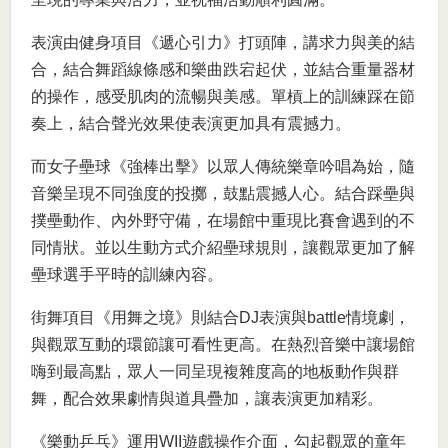
表演由健身項目《遞心引力》打頭陣，講求力與美的結
合，結合舞蹈線條感和樂曲跌宕起伏，並結合重量器材
的操作，感受肌肉的流暢與美感。單槓上的訓練踩在節
奏上，結合聲光效果使表演更加具有震撼力。
而女子壘球《強棒出擊》以眾人傳統樂章吟唱為始，隨
音樂呈現不同強度的投擲，鼓點震撼人心。結合踩壘與
撲壘動作、內外野守備，在場館中重現比賽會遇到的不
同情狀。並以生動方式介紹壘球規則，讓觀眾更加了解
壘球選手平時的訓練內容。
街舞項目《用舞之境》則結合DJ表演與battle情境劇，
與觀眾互動的環節讓可看性更高。在熱烈音樂中讓場館
嗨到最高點，眾人一同呈現複雜度高的地板動作與群
舞，配合效果劇情與道具疊加，讓表演更加精彩。
《樂動乒乓》運用WII遊戲操作介面，勾起觀眾的童年