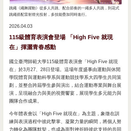
跳繩《繩舞躍動》從多人共跳、配合節奏的一繩多人共跳，到花式
跳繩搭配雷射燈光投射，多技能疊加同時進行。
2026.04
03
115級體育表演會登場 「High Five 就現
在」揮灑青春感動
國立臺灣師範大學115級體育表演會「High Five 就現
在」於3月27、28日登場。這場年度盛事由運動與休閒
學院體育與運動科學系與運動競技學系大四學生共同策
劃，並整合跨屆學生參與演出，結合運動專業與舞台展
演，呈現融合力與美的視覺饗宴，展現學生多元能力與
團隊合作成果。
今年體表會以「High Five 就現在」為主題，象徵在訓
練與表演過程中彼此擊掌、凝聚力量的瞬間，將個人努
力轉化為團隊默契，也成為面對挫折時彼此支持的共同