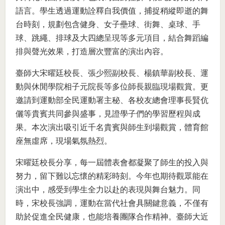
語言。學生透過運動詮釋自我價值，捕捉稍縱即逝的舞
台時刻，規劃包含健身、女子壘球、街舞、桌球、手
球、跳繩、排球及大四總呈現等多元項目，結合舞蹈編
排與聲光效果，打造層次豐富的演出內容。
臺師大宋曜廷校長、張少熙副校長、楊鎮華副校長、運
動與休閒學院相子元院長等多位師長親臨現場觀賞。更
邀請到運動部全民運動署主秘、各校友總會理事長賢伉
儷等貴賓共同參與盛事，見證學子們的學習歷程與成
果。本次演出吸引近千名貴賓與師生到場觀賞，體育館
座無虛席，現場氣氛熱烈。
宋曜廷校長分享，每一屆體表會都凝聚了師生的投入與
努力，留下難以忘懷的精彩時刻。今年也期待觀眾能在
演出中，感受到學生全力以赴的表現與舞台魅力。同
時，宋校長強調，運動在當代社會具關鍵意義，不僅有
助於促進全民健康，也能培養團隊合作精神。臺師大近