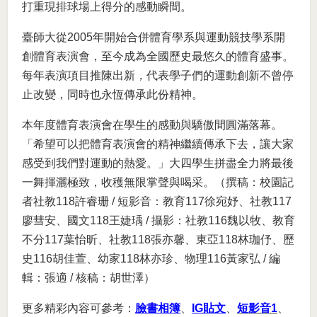
打重現排球場上得分的感動瞬間。
臺師大從2005年開始合併體育學系與運動競技學系開
創體育表演會，至今成為全國歷史最悠久的體育盛事。
每年表演項目推陳出新，代表學子們的運動創新不曾停
止改變，同時也永恆傳承此份精神。
本年度體育表演會在學生的感動與驕傲間圓滿落幕。
「希望可以把體育表演會的精神繼續傳承下去，讓大家
感受到我們對運動的熱愛。」大四學生拼盡全力將最後
一舞揮灑極致，收穫無限掌聲與喝采。（撰稿：校園記
者社教118許睿珊 / 短影音：教育117徐宛妤、社教117
廖彗安、國文118王婕瑀 / 攝影：社教116魏以牧、教育
不分117葉怡昕、社教118張亦馨、東亞118林珈伃、歷
史116胡佳萱、幼家118林亦珍、物理116黃家弘 / 編
輯：張適 / 核稿：胡世澤）
更多精彩內容可參考：
臉書相簿
、
IG貼文
、
短影音1
、