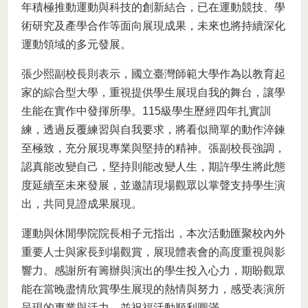
年積極推動運動與科技的創新結合，已在運動競技、學
術研究及產學合作等面向展現成果，未來也將持續深化
運動領域的多元發展。
張少熙副校長則表示，國立臺灣師範大學作為以教育起
家的綜合型大學，重視提供學生展現自我的舞台，讓學
生能在實作中發揮所學。115級學生歷經四年扎實訓
練，透過反覆練習與自我要求，將看似簡單的動作淬鍊
至極致，充分展現專業與堅持的精神。張副校長強調，
認真能改變自己，堅持則能改變人生，期許學生將此態
度延續至未來發展，並邀請現場觀眾以掌聲支持學生演
出，共同見證成果展現。
運動與休閒學院院長相子元指出，本次活動匯聚校內外
重要人士與家長到場觀賞，展現體表會的高度重視與影
響力。感謝所有籌辦與演出的學生投入心力，期盼觀眾
能在當晚盡情欣賞學生展現的熱情與努力，感受表演所
呈現的專業與活力，並祝福活動順利圓滿。