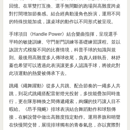
回憶。在單雙打互換、選手無間斷的跑場與高難度跨桌
對打間增加節奏感。結合經典動漫角色扮演，運用不同
的特殊技能加成，讓桌球的動作以不同形式被呈現。
手球項目《Handle Power》結合樂曲指揮，呈現選手
平時的敏捷訓練、守門射門訓練等基礎練習課程。並以
詼諧方式模擬不同的比賽情境，科普手球的知識與規
則。最後用高難度多人傳球收尾，負責人鍾執吾、林妤
蓁也希望可以透過此表演讓更多人認識手球，將彼此對
此項運動的熱愛被傳承下去。
跳繩《繩舞躍動》從多人共跳、配合節奏的一繩多人共
跳，到花式跳繩搭配雷射燈光投射，多技能疊加同時進
行，更在隊形轉換之間傳遞繩索，絢爛的技巧讓人目不
暇給。《昂手飛颺》排球表演結合舞蹈動作和球類傳
接，在解說聲中做出高難度指定動作。運用界旗和哨聲
在快慢間交替，展現排球獨有的青春氣息，亦以實際對