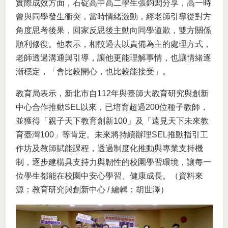
實際成效方面，石碇高中高二學生張鈞閎分享，高一時
曾與同學發生衝突，當時情緒激動，經老師引導從對方
角度思考後果，回家反思後主動向同學道歉，雙方關係
順利修復。他表示，相較過去以責備為主的處理方式，
老師透過溝通與引導，讓他更能理解事情，也讓情緒逐
漸穩定，「會比較開心，也比較能接受」。
教育局表示，新北市自112年與臺師大教育研究與創新
中心合作推動SEL以來，已培育超過200位種子教師，
並獲得「親子天下教育創新100」及「遠見天下未來教
育臺灣100」等肯定。未來將持續辦理SEL推動指引工
作坊及教師賦能課程，透過制度化推動與專業支持機
制，逐步建構具支持力與韌性的校園學習環境，讓每一
位學生都能在校園中安心學習、健康成長。（資料來
源：教育研究與創新中心 / 編輯：胡世澤）