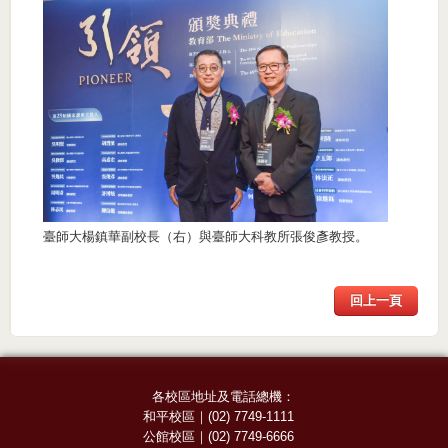
臺師大楊鎮華副校長（右）與臺師大科教所張俊彥教授。
回上一頁
各校區地址及電話總機：
和平校區
｜
(02) 7749-1111
公館校區
｜
(02) 7749-6666