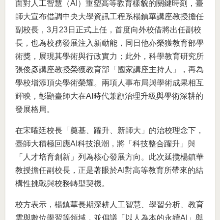
面對人工智慧（AI）重塑高等教育樣貌的關鍵時刻，臺
師大宣布借調中央大學資訊工程系楊鎮華講座教授擔任
副校長，3月23日正式上任，首度向外校借將出任副校
長，也為校務發展注入新動能，同日他亦榮獲教育部學
術獎，展現其學術與行政實力；此外，科學教育研究所
張俊彥講座教授榮獲教育部「國家講座主持人」，再為
學校增添頂尖學術榮耀。兩項人事布局與學術成果相互
輝映，彰顯臺師大在AI時代兼顧治理升級與學術深耕的
發展格局。
在宋曜廷校長「奠基、躍升、新師大」的治校理念下，
臺師大積極回應AI科技浪潮，將「科技整合躍升」與
「人才培育創新」列為核心發展方向。此次延攬楊鎮華
教授擔任副校長，正是著眼於AI對高等教育所帶來的結
構性挑戰與校務轉型契機。
校方表示，楊鎮華長期深耕人工智慧、學習分析、教育
雲與數位學習等領域，並倡議「以人為本的永續AI」與