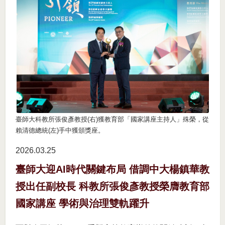
臺師大科教所張俊彥教授(右)獲教育部「國家講座主持人」殊榮，從
賴清德總統(左)手中獲頒獎座。
2026.03
25
臺師大迎AI時代關鍵布局 借調中大楊鎮華教
授出任副校長 科教所張俊彥教授榮膺教育部
國家講座 學術與治理雙軌躍升