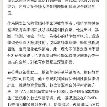
發長及高教深耕計畫執行長經驗，兼具政策視野與實務
能力，將有助於臺師大強化國際學術鏈結與全球能見
度。
作為國際知名的電腦科學家與教育學者，楊鎮華教授在
精準教育與學習科技領域具開創性貢獻。他提出以「診
斷、預測、治療、預防」為核心的精準教育模式，透過
學習分析與大數據技術，協助教師掌握學生學習歷程與
困難，進而優化教學策略。此一理念不僅奠定臺灣學習
分析研究基礎，也透過臺日數位學習聯盟與國際合作平
台推向全球，對教育創新產生深遠影響。
在公共政策推動上，楊鎮華亦扮演關鍵角色。擔任教育
部資科司長期間，他主導規劃我國首個全國性數位學習
計畫，推動教育雲建置、數位資源整合與學術網路升
級，將TANet骨幹頻寬提升至100G，為全國近500萬師
生打造穩定的數位學習環境。此一基礎建設在COVID-
19疫情期間發揮關鍵作用，使臺灣線上教學得以迅速接