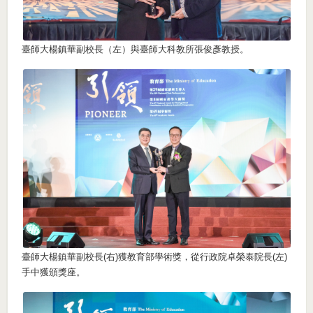
臺師大楊鎮華副校長（左）與臺師大科教所張俊彥教授。
臺師大楊鎮華副校長(右)獲教育部學術獎，從行政院卓榮泰院長(左)
手中獲頒獎座。