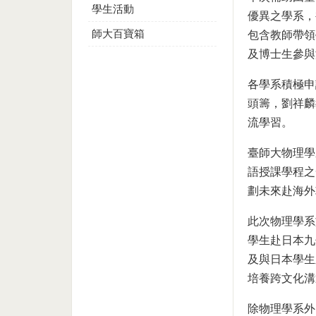
學生活動
優異之學系，
師大百寶箱
包含教師帶領
及博士生參與
各學系積極申
頭籌，劉祥麟
流學習。
臺師大物理學
語授課學程之
劃未來赴海外
此次物理學系
學生赴日本九
及與日本學生
培養跨文化溝
除物理學系外