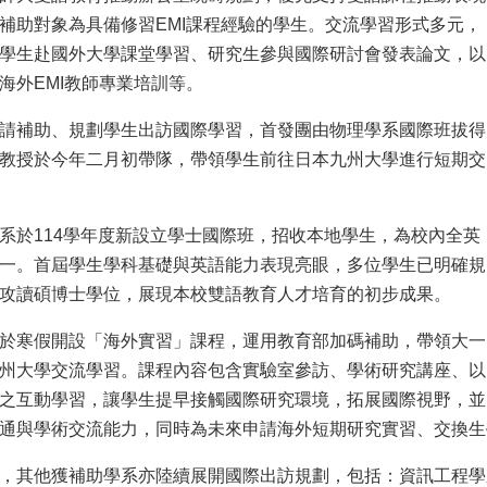
補助對象為具備修習EMI課程經驗的學生。交流學習形式多元，
學生赴國外大學課堂學習、研究生參與國際研討會發表論文，以
海外EMI教師專業培訓等。
請補助、規劃學生出訪國際學習，首發團由物理學系國際班拔得
教授於今年二月初帶隊，帶領學生前往日本九州大學進行短期交
系於114學年度新設立學士國際班，招收本地學生，為校內全英
一。首屆學生學科基礎與英語能力表現亮眼，多位學生已明確規
攻讀碩博士學位，展現本校雙語教育人才培育的初步成果。
於寒假開設「海外實習」課程，運用教育部加碼補助，帶領大一
州大學交流學習。課程內容包含實驗室參訪、學術研究講座、以
之互動學習，讓學生提早接觸國際研究環境，拓展國際視野，並
通與學術交流能力，同時為未來申請海外短期研究實習、交換生
，其他獲補助學系亦陸續展開國際出訪規劃，包括：資訊工程學