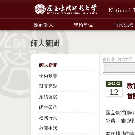
National 
:::
關於師大
學術單位
行政組織
師大新聞
首頁
師大新聞
師大新聞
學術動態
2026.02
教
研究亮點
12
首
永續發展
師生榮耀
國立臺灣師範
校務行政
經費，補助學
校園生活
本次補助由臺