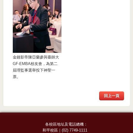
金鐘影帝陳亞蘭參與臺師大
GF-EMBA校友會，為第二
屆理監事選舉投下神聖一
票。
回上一頁
各校區地址及電話總機：
和平校區
｜
(02) 7749-1111