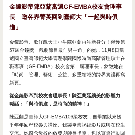
金鐘影帝陳亞蘭當選GF-EMBA校友會理事
長 邀各界菁英回到臺師大「一起與時俱
進」
金鐘影帝、歌仔戲天王小生陳亞蘭再添新身分！榮獲第
57屆金鐘獎「戲劇節目最佳男主角」的她，11月8日當
選國立臺灣師範大學管理學院國際時尚高階管理碩士在
職專班（GF-EMBA）校友會第二屆理事長，象徵她在
「時尚、管理、藝術、公益」多重領域的跨界實踐再寫
新頁。
從金鐘影帝到校友會理事長！陳亞蘭延續美的影響力
喊話：「與時俱進，是時尚的精神！」
陳亞蘭是臺師大GF-EMBA106級校友，自畢業以來幾
乎年年回母校參與講座、錄製畢業祝福影片或與在校生
交流。她感念母校的啟發與師長指導，也以實際行動回