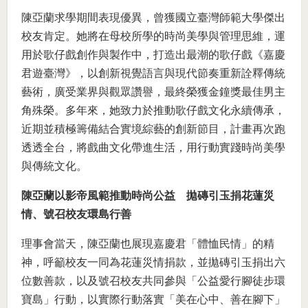
陳亞蘭求學期間表現優異，曾獲國立臺灣師範大學傑出
校友肯定。她將在母校所學的時尚美學與管理思維，運
用於歌仔戲創作與製作中，打造出最潮的歌仔戲《嘉慶
君遊臺灣》，以創新視覺語言與現代節奏重新詮釋傳統
藝術，廣受業界與觀眾讚譽，最終榮獲金鐘獎最佳男主
角殊榮。多年來，她致力於推動歌仔戲文化永續傳承，
近期並積極籌備結合實境綜藝的創新節目，計畫再次跑
透透全台，將戲曲文化帶進生活，用行動實踐時尚美學
與傳統文化。
陳亞蘭以影帝風範推動時尚公益 拋磚引玉捐花蓮災
情、號召校友環島行善
理事會當天，陳亞蘭也展現嘉慶君「體恤民情」的精
神，呼籲校友一同為花蓮災情捐款，並拋磚引玉捐出六
位數善款，以及號召校友共同參與「公益愛行腳徒步環
寶島」行動，以實際行動落實「美在心中、善在腳下」